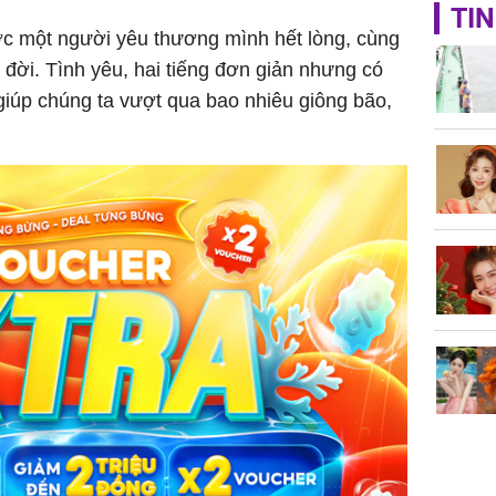
TIN
'Đệ nhất
ợc một người yêu thương mình hết lòng, cùng
Kông' Q
 đời. Tình yêu, hai tiếng đơn giản nhưng có
phản hồi 
giúp chúng ta vượt qua bao nhiêu giông bão,
trẻ kém 
Phim Châ
đại thắn
doanh th
tỷ đồng