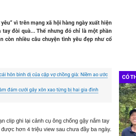
ợ yêu” vì trên mạng xã hội hàng ngày xuất hiện
a tay đòi quà... Thế nhưng đó chỉ là một phần
ẫn còn nhiều câu chuyện tình yêu đẹp như cổ
cái hôn bình dị của cặp vợ chồng già: Niềm ao ước
CÓ T
àm đám cưới gây xôn xao từng bị hai gia đình
n clip ghi lại cảnh cụ ông chống gậy nắm tay
t được hơn 4 triệu view sau chưa đầy ba ngày.