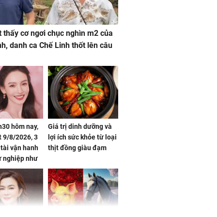
 thấy cơ ngơi chục nghìn m2 của
nh, danh ca Chế Linh thốt lên câu
h30 hôm nay,
Giá trị dinh dưỡng và
 9/8/2026, 3
lợi ích sức khỏe từ loại
 tài vận hanh
thịt đồng giàu đạm
ự nghiệp như
hóa Rồng', vét
á trong thiên