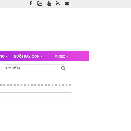
ỠNG
NUÔI DẠY CON
VIDEO