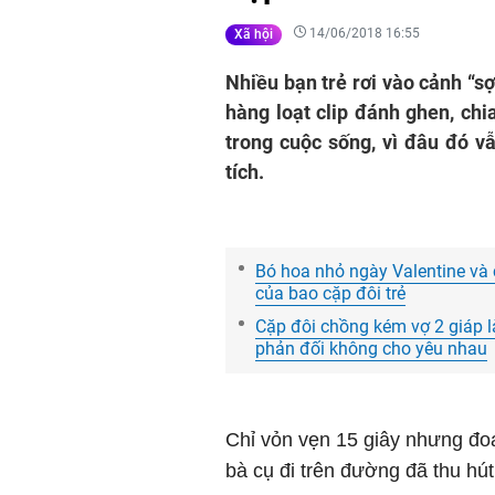
14/06/2018 16:55
Xã hội
Nhiều bạn trẻ rơi vào cảnh “s
hàng loạt clip đánh ghen, chi
trong cuộc sống, vì đâu đó v
tích.
Bó hoa nhỏ ngày Valentine và 
của bao cặp đôi trẻ
Cặp đôi chồng kém vợ 2 giáp l
phản đối không cho yêu nhau
Chỉ vỏn vẹn 15 giây nhưng đoạ
bà cụ đi trên đường đã thu hú