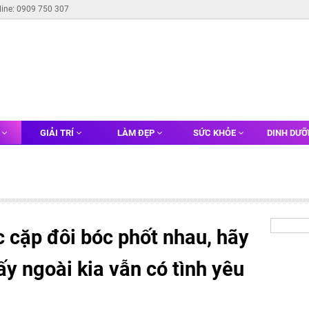
line: 0909 750 307
G
GIẢI TRÍ
LÀM ĐẸP
SỨC KHỎE
DINH DƯ
 cặp đôi bóc phốt nhau, hãy
ấy ngoài kia vẫn có tình yêu