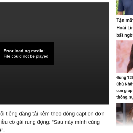
Tận mắt
Hoài Li
bất ngờ
Error loading media:
File could not be played
Đúng 12
Chủ Nhật
con giáp
thông, s
'cá chép 
cạn lộc l
ổi tiếng đăng tải kèm theo dòng caption đơn
hạ
nhiều cô gái rung động: “Sau này mình cùng
”.