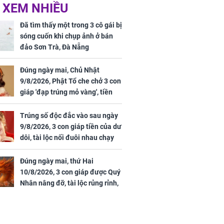
 XEM NHIỀU
 mỹ nhân Hồng
Tử vi tuần mới (từ 10
uan Chi Lâm
đến 16/8/2026), 3 con
Đã tìm thấy một trong 3 cô gái bị
tin yêu trai
giáp mưa thuận gió
sóng cuốn khi chụp ảnh ở bán
36 tuổi
hòa, tiền về như nước,
đảo Sơn Trà, Đà Nẵng
bạc vàng dư dả, Phú
Quý Vinh Hoa, vận
Đúng ngày mai, Chủ Nhật
trình khai sáng
9/8/2026, Phật Tổ che chở 3 con
giáp 'đạp trúng mỏ vàng', tiền
u Tinh Trì
bạc nhiều như lá sung, sự
g phòng vé,
nghiệp vượng phát
Trúng số độc đắc vào sau ngày
u vượt 8.600
9/8/2026, 3 con giáp tiền của dư
dôi, tài lộc nối đuôi nhau chạy
vào nhà, sự nghiệp phất lên
trông thấy
Đúng ngày mai, thứ Hai
10/8/2026, 3 con giáp được Quý
Nhân nâng đỡ, tài lộc rủng rỉnh,
yên tâm hưởng vinh hoa Phú
Quý