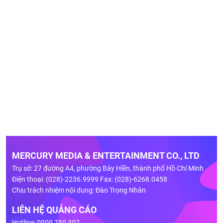
MERCURY MEDIA & ENTERTAINMENT CO., LTD
Trụ sở: 27 đường A4, phường Bảy Hiền, thành phố Hồ Chí Minh
Điện thoại: (028)-2236.9999 Fax: (028)-6268.0458
Chịu trách nhiệm nội dung: Đào Trọng Nhân
LIÊN HỆ QUẢNG CÁO
Hotline: 0909 750 307