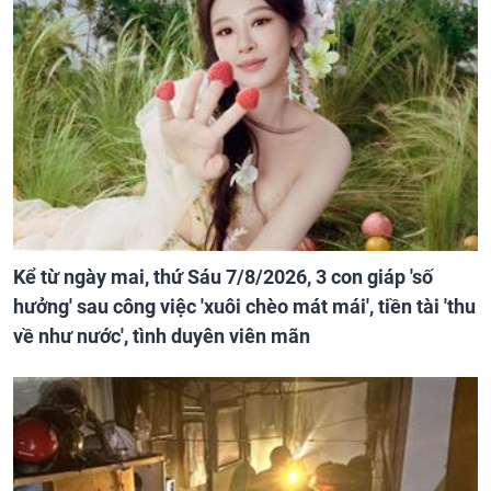
Kể từ ngày mai, thứ Sáu 7/8/2026, 3 con giáp 'số
hưởng' sau công việc 'xuôi chèo mát mái', tiền tài 'thu
về như nước', tình duyên viên mãn