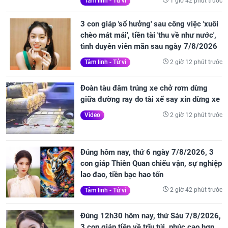
1 giờ 42 phút trước
Tâm linh - Tử vi
3 con giáp 'số hưởng' sau công việc 'xuôi
chèo mát mái', tiền tài 'thu về như nước',
tình duyên viên mãn sau ngày 7/8/2026
2 giờ 12 phút trước
Tâm linh - Tử vi
Đoàn tàu đâm trúng xe chở rơm dừng
giữa đường ray do tài xế say xỉn dừng xe
2 giờ 12 phút trước
Video
Đúng hôm nay, thứ 6 ngày 7/8/2026, 3
con giáp Thiên Quan chiếu vận, sự nghiệp
lao đao, tiền bạc hao tốn
2 giờ 42 phút trước
Tâm linh - Tử vi
Đúng 12h30 hôm nay, thứ Sáu 7/8/2026,
3 con giáp tiền về trĩu túi, phúc cao hơn