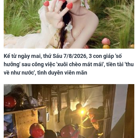
Kể từ ngày mai, thứ Sáu 7/8/2026, 3 con giáp 'số
hưởng' sau công việc 'xuôi chèo mát mái', tiền tài 'thu
về như nước', tình duyên viên mãn