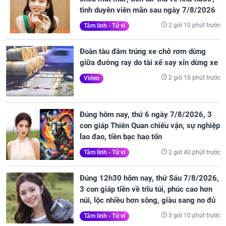
chèo mát mái', tiền tài 'thu về như nước',
tình duyên viên mãn sau ngày 7/8/2026
2 giờ 10 phút trước
Tâm linh - Tử vi
Đoàn tàu đâm trúng xe chở rơm dừng
giữa đường ray do tài xế say xỉn dừng xe
2 giờ 10 phút trước
Video
Đúng hôm nay, thứ 6 ngày 7/8/2026, 3
con giáp Thiên Quan chiếu vận, sự nghiệp
lao đao, tiền bạc hao tốn
2 giờ 40 phút trước
Tâm linh - Tử vi
Đúng 12h30 hôm nay, thứ Sáu 7/8/2026,
3 con giáp tiền về trĩu túi, phúc cao hơn
núi, lộc nhiều hơn sông, giàu sang no đủ
3 giờ 10 phút trước
Tâm linh - Tử vi