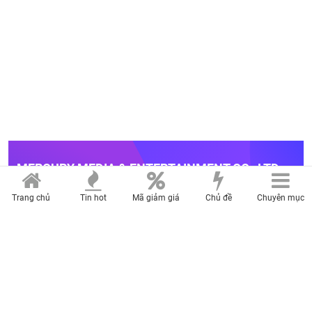
MERCURY MEDIA & ENTERTAINMENT CO., LTD
Trụ sở: 27 đường A4, phường Bảy Hiền, thành phố Hồ Chí Minh
Trang chủ
Tin hot
Mã giảm giá
Chủ đề
Chuyên mục
Điện thoại: (028)-2236.9999 Fax: (028)-6268.0458
Chịu trách nhiệm nội dung: Đào Trọng Nhân
LIÊN HỆ QUẢNG CÁO
Hotline: 0909 750 307
Email:
quangcao@mercurymedia.com.vn
BẢNG GIÁ