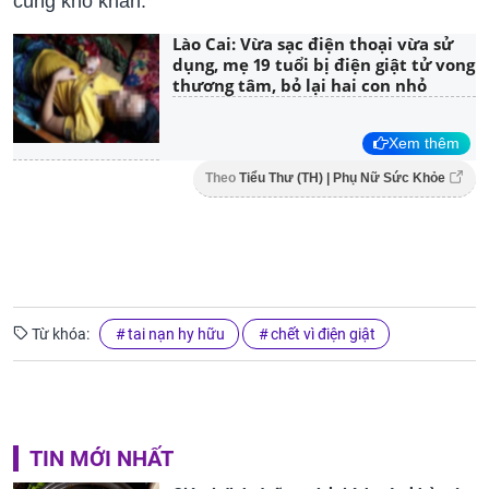
cùng khó khăn.
Lào Cai: Vừa sạc điện thoại vừa sử
dụng, mẹ 19 tuổi bị điện giật tử vong
thương tâm, bỏ lại hai con nhỏ
Xem thêm
Theo
Tiểu Thư (TH) | Phụ Nữ Sức Khỏe
Từ khóa:
tai nạn hy hữu
chết vì điện giật
TIN MỚI NHẤT