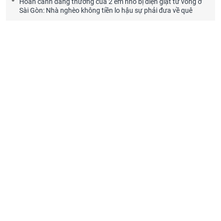
Hoàn cảnh đáng thương của 2 em nhỏ bị điện giật tử vong ở
Sài Gòn: Nhà nghèo không tiền lo hậu sự phải đưa về quê