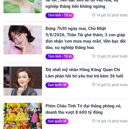
tài lộc', tiền bạc kéo ùn ùn vào nhà, sự
nghiệp thăng tiến không ngừng
14 giờ 52 phút trước
Tâm linh - Tử vi
Đúng 7h30 ngày mai, Chủ Nhật
9/8/2026, Thần Tài ghé thăm, 3 con giáp
đón nhận 'cơn mưa may mắn', tiền bạc dồi
dào, sự nghiệp thăng hoa
15 giờ 32 phút trước
Tâm linh - Tử vi
'Đệ nhất mỹ nhân Hồng Kông' Quan Chi
Lâm phản hồi tin yêu trai trẻ kém 36 tuổi
16 giờ 52 phút trước
Sao quốc tế
Phim Châu Tinh Trì đại thắng phòng vé,
doanh thu vượt 8.600 tỷ đồng
18 giờ 19 phút trước
Sao quốc tế