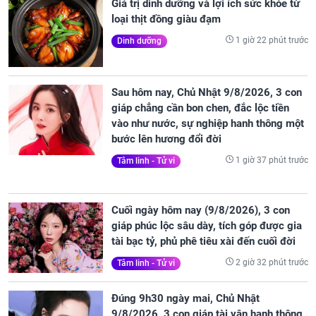
Giá trị dinh dưỡng và lợi ích sức khỏe từ
loại thịt đồng giàu đạm
1 giờ 22 phút trước
Dinh dưỡng
Sau hôm nay, Chủ Nhật 9/8/2026, 3 con
giáp chẳng cần bon chen, đắc lộc tiền
vào như nước, sự nghiệp hanh thông một
bước lên hương đổi đời
1 giờ 37 phút trước
Tâm linh - Tử vi
Cuối ngày hôm nay (9/8/2026), 3 con
giáp phúc lộc sâu dày, tích góp được gia
tài bạc tỷ, phủ phê tiêu xài đến cuối đời
2 giờ 32 phút trước
Tâm linh - Tử vi
Đúng 9h30 ngày mai, Chủ Nhật
9/8/2026, 3 con giáp tài vận hanh thông,