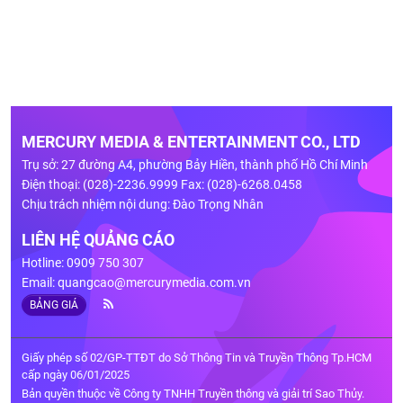
MERCURY MEDIA & ENTERTAINMENT CO., LTD
Trụ sở: 27 đường A4, phường Bảy Hiền, thành phố Hồ Chí Minh
Điện thoại: (028)-2236.9999 Fax: (028)-6268.0458
Chịu trách nhiệm nội dung: Đào Trọng Nhân
LIÊN HỆ QUẢNG CÁO
Hotline: 0909 750 307
Email:
quangcao@mercurymedia.com.vn
BẢNG GIÁ
Giấy phép số 02/GP-TTĐT do Sở Thông Tin và Truyền Thông Tp.HCM
cấp ngày 06/01/2025
Bản quyền thuộc về Công ty TNHH Truyền thông và giải trí Sao Thủy.