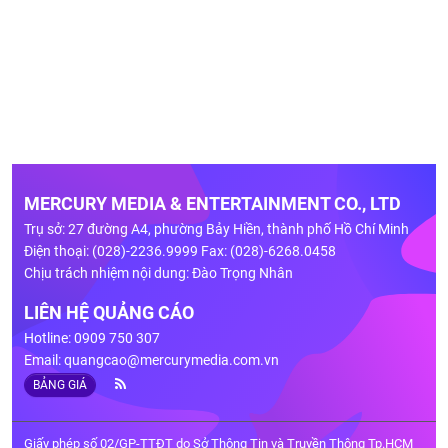
MERCURY MEDIA & ENTERTAINMENT CO., LTD
Trụ sở: 27 đường A4, phường Bảy Hiền, thành phố Hồ Chí Minh
Điện thoại: (028)-2236.9999 Fax: (028)-6268.0458
Chịu trách nhiệm nội dung: Đào Trọng Nhân
LIÊN HỆ QUẢNG CÁO
Hotline: 0909 750 307
Email:
quangcao@mercurymedia.com.vn
BẢNG GIÁ
Giấy phép số 02/GP-TTĐT do Sở Thông Tin và Truyền Thông Tp.HCM