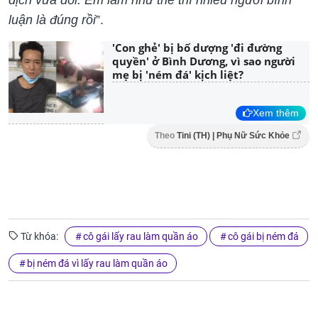
dịch vừa đói. Em làm như thế thì nhiều người bình
luận là đúng rồi
”.
'Con ghẻ' bị bố dượng 'đi đường
quyền' ở Bình Dương, vì sao người
mẹ bị 'ném đá' kịch liệt?
Xem thêm
Theo
Tini (TH) | Phụ Nữ Sức Khỏe
Từ khóa:
cô gái lấy rau làm quần áo
cô gái bị ném đá
bị ném đá vì lấy rau làm quần áo