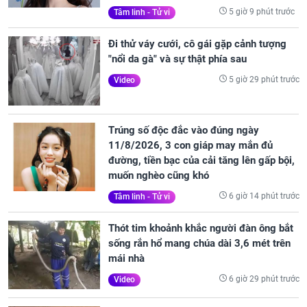
5 giờ 9 phút trước
Tâm linh - Tử vi
Đi thử váy cưới, cô gái gặp cảnh tượng
"nổi da gà" và sự thật phía sau
5 giờ 29 phút trước
Video
Trúng số độc đắc vào đúng ngày
11/8/2026, 3 con giáp may mắn đủ
đường, tiền bạc của cải tăng lên gấp bội,
muốn nghèo cũng khó
6 giờ 14 phút trước
Tâm linh - Tử vi
Thót tim khoảnh khắc người đàn ông bắt
sống rắn hổ mang chúa dài 3,6 mét trên
mái nhà
6 giờ 29 phút trước
Video