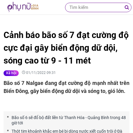
Cảnh báo bão số 7 đạt cường độ
cực đại gây biển động dữ dội,
sóng cao từ 9 - 11 mét
01/11/2022 09:31
Xã hội
Bão số 7 Nalgae đang đạt cường độ mạnh nhất trên
Biển Đông, gây biển động dữ dội và sóng to, gió lớn.
Bão số 6 sẽ đổ bộ đất liền từ Thanh Hóa - Quảng Bình trong 48
giờ tới
Thót tim khoảnh khắc em bé bị dòng nước xiết cuốn trôi ở Đà