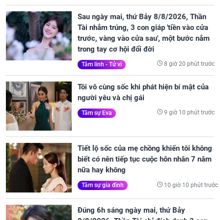
Sau ngày mai, thứ Bảy 8/8/2026, Thần
Tài nhắm trúng, 3 con giáp 'tiền vào cửa
trước, vàng vào cửa sau', một bước nắm
trong tay cơ hội đổi đời
8 giờ 20 phút trước
Tâm linh - Tử vi
Tôi vô cùng sốc khi phát hiện bí mật của
người yêu và chị gái
9 giờ 10 phút trước
Tâm sự Eva
Tiết lộ sốc của mẹ chồng khiến tôi không
biết có nên tiếp tục cuộc hôn nhân 7 năm
nữa hay không
10 giờ 10 phút trước
Tâm sự gia đình
Đúng 6h sáng ngày mai, thứ Bảy