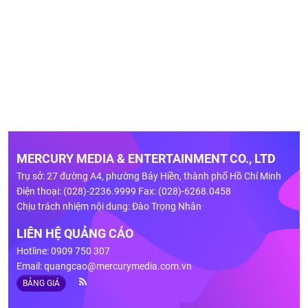
MERCURY MEDIA & ENTERTAINMENT CO., LTD
Trụ sở: 27 đường A4, phường Bảy Hiền, thành phố Hồ Chí Minh
Điện thoại: (028)-2236.9999 Fax: (028)-6268.0458
Chịu trách nhiệm nội dung: Đào Trọng Nhân
LIÊN HỆ QUẢNG CÁO
Hotline: 0909 750 307
Email:
quangcao@mercurymedia.com.vn
BẢNG GIÁ