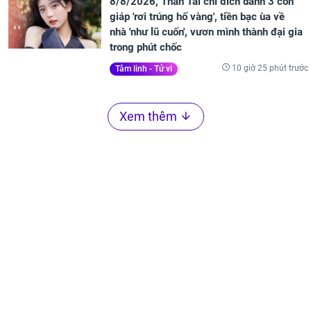
8/8/2026, Thần Tài chỉ đích danh 3 con
giáp 'rơi trúng hố vàng', tiền bạc ùa về
nhà 'như lũ cuốn', vươn mình thành đại gia
trong phút chốc
10 giờ 25 phút trước
Tâm linh - Tử vi
Xem thêm