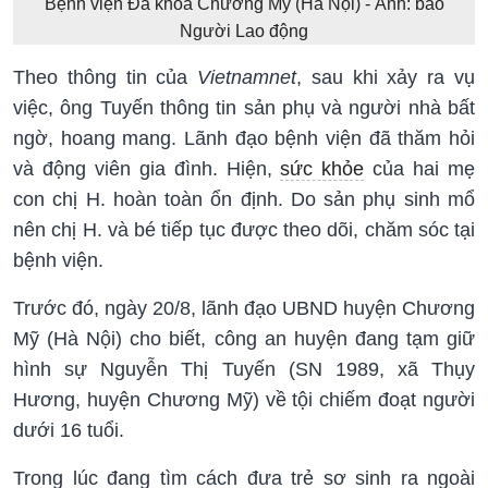
Bệnh viện Đa khoa Chương Mỹ (Hà Nội) - Ảnh: báo
Người Lao động
Theo thông tin của
Vietnamnet
, sau khi xảy ra vụ
việc, ông Tuyến thông tin sản phụ và người nhà bất
ngờ, hoang mang. Lãnh đạo bệnh viện đã thăm hỏi
và động viên gia đình. Hiện,
sức khỏe
của hai mẹ
con chị H. hoàn toàn ổn định. Do sản phụ sinh mổ
nên chị H. và bé tiếp tục được theo dõi, chăm sóc tại
bệnh viện.
Trước đó, ngày 20/8, lãnh đạo UBND huyện Chương
Mỹ (Hà Nội) cho biết, công an huyện đang tạm giữ
hình sự Nguyễn Thị Tuyến (SN 1989, xã Thụy
Hương, huyện Chương Mỹ) về tội chiếm đoạt người
dưới 16 tuổi.
Trong lúc đang tìm cách đưa trẻ sơ sinh ra ngoài