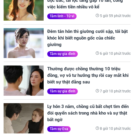
độc đắc, tài lộc tăng gấp 10 lần, công
việc kiếm tiền nhiều vô kể
5 giờ 59 phút trước
Tâm linh - Tử vi
Đêm tân hôn thì giường cưới sập, tôi bật
khóc khi biết nguồn gốc của chiếc
giường
6 giờ 10 phút trước
Tâm sự gia đình
Thường được chồng thường 10 triệu
đồng, vợ vô tư hưởng thụ rồi cay mắt khi
biết sự thật đằng sau
7 giờ 10 phút trước
Tâm sự gia đình
Ly hôn 3 năm, chồng cũ bất chợt tìm đến
đòi quyển sách trong nhà kho và sự thật
bất ngờ
8 giờ 10 phút trước
Tâm sự Eva