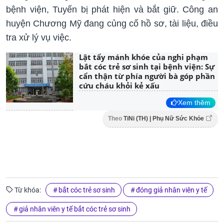
bệnh viện, Tuyến bị phát hiện và bắt giữ. Công an
huyện Chương Mỹ đang củng cố hồ sơ, tài liệu, điều
tra xử lý vụ việc.
Lật tẩy mánh khóe của nghi phạm
bắt cóc trẻ sơ sinh tại bệnh viện: Sự
cẩn thận từ phía người bà góp phần
cứu cháu khỏi kẻ xấu
Xem thêm
Theo
TiNi (TH) | Phụ Nữ Sức Khỏe
Từ khóa:
bắt cóc trẻ sơ sinh
đóng giả nhân viên y tế
giả nhân viên y tế bắt cóc trẻ sơ sinh