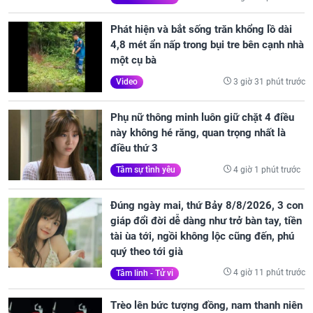
Phát hiện và bắt sống trăn khổng lồ dài
4,8 mét ẩn nấp trong bụi tre bên cạnh nhà
một cụ bà
3 giờ 31 phút trước
Video
Phụ nữ thông minh luôn giữ chặt 4 điều
này không hé răng, quan trọng nhất là
điều thứ 3
4 giờ 1 phút trước
Tâm sự tình yêu
Đúng ngày mai, thứ Bảy 8/8/2026, 3 con
giáp đổi đời dễ dàng như trở bàn tay, tiền
tài ùa tới, ngồi không lộc cũng đến, phú
quý theo tới già
4 giờ 11 phút trước
Tâm linh - Tử vi
Trèo lên bức tượng đồng, nam thanh niên