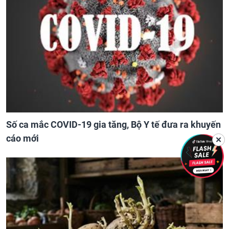
Số ca mắc COVID-19 gia tăng, Bộ Y tế đưa ra khuyến
cáo mới
✕