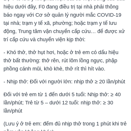
hiệu dưới đây, F0 đang điều trị tại nhà phải thông
báo ngay với Cơ sở quản lý người mắc COVID-19
tại nhà; trạm y tế xã, phường; hoặc trạm y tế lưu
động, Trung tâm vận chuyển cấp cứu… để được xử
trí cấp cứu và chuyển viện kịp thời:
- Khó thở, thở hụt hơi, hoặc ở trẻ em có dấu hiệu
thở bất thường: thở rên, rút lõm lồng ngực, phập
phồng cánh mũi, khò khè, thở rít thì hít vào.
- Nhịp thở: Đối với người lớn: nhịp thở ≥ 20 lần/phút
Đối với trẻ em từ 1 đến dưới 5 tuổi: Nhịp thở: ≥ 40
lần/phút; Trẻ từ 5 – dưới 12 tuổi: nhịp thở: ≥ 30
lần/phút
(Lưu ý ở trẻ em: đếm đủ nhịp thở trong 1 phút khi trẻ