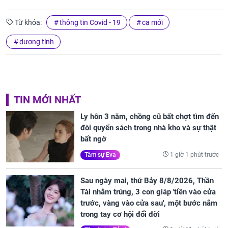
Từ khóa:
thông tin Covid - 19
ca mới
dương tính
TIN MỚI NHẤT
Ly hôn 3 năm, chồng cũ bất chợt tìm đến
đòi quyển sách trong nhà kho và sự thật
bất ngờ
1 giờ 1 phút trước
Tâm sự Eva
Sau ngày mai, thứ Bảy 8/8/2026, Thần
Tài nhắm trúng, 3 con giáp 'tiền vào cửa
trước, vàng vào cửa sau', một bước nắm
trong tay cơ hội đổi đời