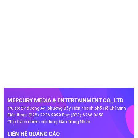
MERCURY MEDIA & ENTERTAINMENT CO., LTD
Trụ sở: 27 đường A4, phường Bảy Hiền, thành phố Hồ Chí Minh
Điện thoại: (028)-2236.9999 Fax: (028)-6268.0458
Chịu trách nhiệm nội dung: Đào Trọng Nhân
LIÊN HỆ QUẢNG CÁO