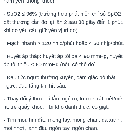
nằm yên không khóc).
- SpO2 ≤ 96% (trường hợp phát hiện chỉ số SpO2
bất thường cần đo lại lần 2 sau 30 giây đến 1 phút,
khi đo yêu cầu giữ yên vị trí đo).
- Mạch nhanh > 120 nhịp/phút hoặc < 50 nhịp/phút.
- Huyết áp thấp: huyết áp tối đa < 90 mmHg, huyết
áp tối thiểu < 60 mmHg (nếu có thể đo).
- Đau tức ngực thường xuyên, cảm giác bó thắt
ngực, đau tăng khi hít sâu.
- Thay đổi ý thức: lú lẫn, ngủ rũ, lơ mơ, rất mệt/mệt
lả, trẻ quấy khóc, li bì khó đánh thức, co giật.
- Tím môi, tím đầu móng tay, móng chân, da xanh,
môi nhợt, lạnh đầu ngón tay, ngón chân.