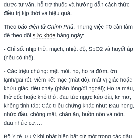
được tư vấn, hỗ trợ thuốc và hướng dẫn cách thức
điều trị kịp thời và hiệu quả.
Theo
báo điện tử Chính Phủ
, những việc F0 cần làm
để theo dõi
sức khỏe
hàng ngày:
- Chỉ số: nhịp thở, mạch, nhiệt độ, SpO2 và huyết áp
(nếu có thể).
- Các triệu chứng: mệt mỏi, ho, ho ra đờm, ớn
lạnh/gai rét, viêm kết mạc (mắt đỏ), mất vị giác hoặc
khứu giác, tiêu chảy (phân lỏng/đi ngoài); Ho ra máu,
thở dốc hoặc khó thở, đau tức ngực kéo dài, lơ mơ,
không tỉnh táo; Các triệu chứng khác như: Đau họng,
nhức đầu, chóng mặt, chán ăn, buồn nôn và nôn,
đau nhức cơ,…
Bộ Y tế lưu ý khi phát hiện bất cứ một trong các dấu