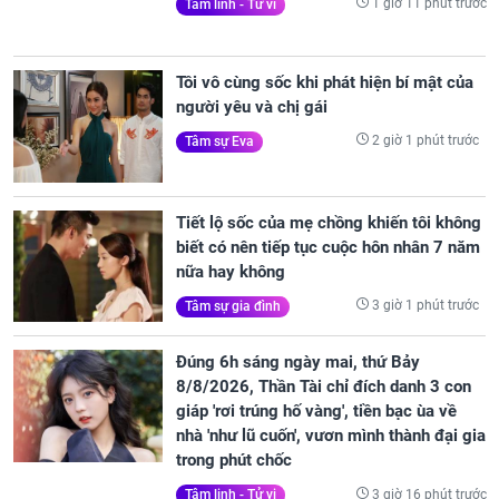
1 giờ 11 phút trước
Tâm linh - Tử vi
Tôi vô cùng sốc khi phát hiện bí mật của
người yêu và chị gái
2 giờ 1 phút trước
Tâm sự Eva
Tiết lộ sốc của mẹ chồng khiến tôi không
biết có nên tiếp tục cuộc hôn nhân 7 năm
nữa hay không
3 giờ 1 phút trước
Tâm sự gia đình
Đúng 6h sáng ngày mai, thứ Bảy
8/8/2026, Thần Tài chỉ đích danh 3 con
giáp 'rơi trúng hố vàng', tiền bạc ùa về
nhà 'như lũ cuốn', vươn mình thành đại gia
trong phút chốc
3 giờ 16 phút trước
Tâm linh - Tử vi