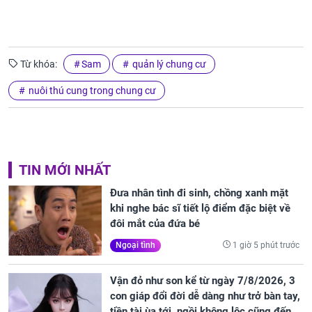
Từ khóa:
Sam
quản lý chung cư
nuôi thú cung trong chung cư
TIN MỚI NHẤT
Đưa nhân tình đi sinh, chồng xanh mặt
khi nghe bác sĩ tiết lộ điểm đặc biệt về
đôi mắt của đứa bé
1 giờ 5 phút trước
Ngoại tình
Vận đỏ như son kể từ ngày 7/8/2026, 3
con giáp đổi đời dễ dàng như trở bàn tay,
tiền tài ùa tới, ngồi không lộc cũng đến,