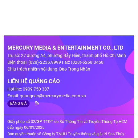
MERCURY MEDIA & ENTERTAINMENT CO., LTD
Trụ sở: 27 đường A4, phường Bảy Hiền, thành phố Hồ Chí Minh
Điện thoại: (028)-2236.9999 Fax: (028)-6268.0458
Chịu trách nhiệm nội dung: Đào Trọng Nhân
LIÊN HỆ QUẢNG CÁO
Hotline: 0909 750 307
Email:
quangcao@mercurymedia.com.vn
BẢNG GIÁ
Giấy phép số 02/GP-TTĐT do Sở Thông Tin và Truyền Thông Tp.HCM
cấp ngày 06/01/2025
Bản quyền thuộc về Công ty TNHH Truyền thông và giải trí Sao Thủy.