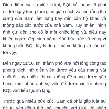
Đỉnh điểm của sự việc là khi, BQL bắt buộc cô phải
di dời ngay trong thời gian giãn cách và cho rằng thú
cưng của Sam làm lông bay đến căn hộ khác và
thông báo cắt nước của nhà Sam. Tuy nhiên, hình
ảnh gửi đến cho cô là một chiếc lông vũ, điều nay
khiến người đẹp sinh năm 1990 bức xúc vô cùng vì
không hiểu BQL lấy lý do gì mà vu khống vô căn cứ
tới vậy.
Đến ngày 11/10, khi thành phố vừa nới lỏng công tác
phòng dịch, nữ diễn viên được yêu cầu mang vật
nuôi đi, tuy nhiên khi cô xuống để mong được gặp
hàng xóm phản ánh vụ việc để được xin lỗi nhưng
BQL vẫn tiếp tục im lặng.
Trước quá nhiều bức xúc, Sam đã phải gặp luật sư
để tư vấn đồng thời nói chuyện vơi BQL thì nhận