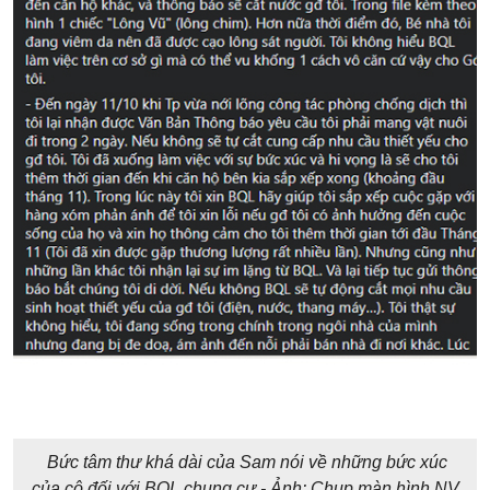
Bức tâm thư khá dài của Sam nói về những bức xúc
của cô đối với BQL chung cư - Ảnh: Chụp màn hình NV