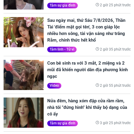
2 giờ 25 phút trước
Tâm sự gia đình
Sau ngày mai, thứ Sáu 7/8/2026, Thần
Tài 'điểm mặt gọi tên', 3 con giáp lộc
nhiều hơn sông, tài vận sáng như trăng
Rằm, chính thức hết khổ
2 giờ 35 phút trước
Tâm linh - Tử vi
Con bê sinh ra với 3 mắt, 2 miệng và 2
mũi đã khiến người dân địa phương kinh
ngạc
2 giờ 55 phút trước
Video
Nửa đêm, hàng xóm đập cửa rầm rầm,
nhà tôi "đứng hình" khi thấy bộ dạng của
cô ấy
3 giờ 25 phút trước
Tâm sự gia đình