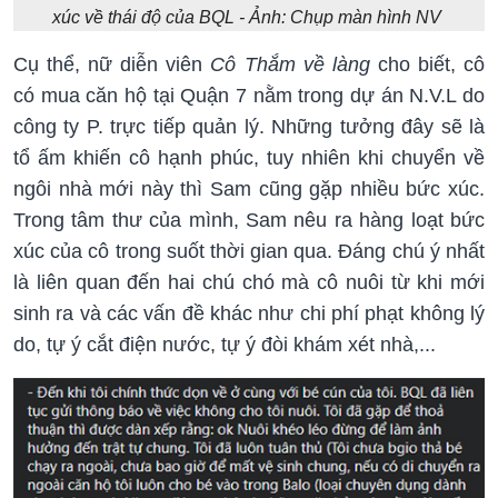
xúc về thái độ của BQL - Ảnh: Chụp màn hình NV
Cụ thể, nữ diễn viên
Cô Thắm về làng
cho biết, cô
có mua căn hộ tại Quận 7 nằm trong dự án N.V.L do
công ty P. trực tiếp quản lý. Những tưởng đây sẽ là
tổ ấm khiến cô hạnh phúc, tuy nhiên khi chuyển về
ngôi nhà mới này thì Sam cũng gặp nhiều bức xúc.
Trong tâm thư của mình, Sam nêu ra hàng loạt bức
xúc của cô trong suốt thời gian qua. Đáng chú ý nhất
là liên quan đến hai chú chó mà cô nuôi từ khi mới
sinh ra và các vấn đề khác như chi phí phạt không lý
do, tự ý cắt điện nước, tự ý đòi khám xét nhà,...