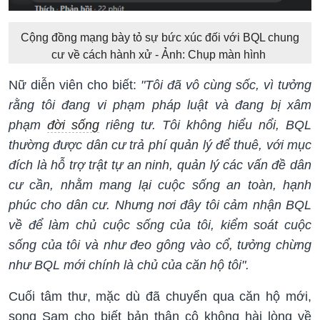
Cộng đồng mạng bày tỏ sự bức xúc đối với BQL chung
cư về cách hành xử - Ảnh: Chụp màn hình
Nữ diễn viên cho biết:
"Tôi đã vô cùng sốc, vì tưởng
rằng tôi đang vi phạm pháp luật và đang bị xâm
phạm
đời sống
riêng tư. Tôi không hiểu nổi, BQL
thường được dân cư trả phí quản lý để thuê, với mục
đích là hỗ trợ trật tự an ninh, quản lý các vấn đề dân
cư cần, nhằm mang lại cuộc sống an toàn, hạnh
phúc cho dân cư. Nhưng nơi đây tôi cảm nhận BQL
về để làm chủ cuộc sống của tôi, kiểm soát cuộc
sống của tôi và như đeo gông vào cổ, tưởng chừng
như BQL mới chính là chủ của căn hộ tôi".
Cuối tâm thư, mặc dù đã chuyển qua căn hộ mới,
song Sam cho biết bản thân cô không hài lòng về