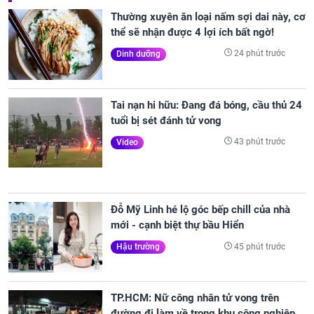
Thường xuyên ăn loại nấm sợi dai này, cơ
thể sẽ nhận được 4 lợi ích bất ngờ!
24 phút trước
Dinh dưỡng
Tai nạn hi hữu: Đang đá bóng, cầu thủ 24
tuổi bị sét đánh tử vong
43 phút trước
Video
Đỗ Mỹ Linh hé lộ góc bếp chill của nhà
mới - cạnh biệt thự bầu Hiển
45 phút trước
Hậu trường
TP.HCM: Nữ công nhân tử vong trên
đường đi làm về trong khu công nghiệp