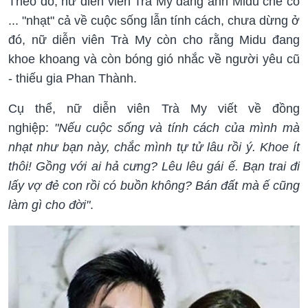
Theo đó, nữ diễn viên Trà My đăng ảnh Midu chê cô
... "nhạt" cả về cuộc sống lẫn tính cách, chưa dừng ở
đó, nữ diễn viên Trà My còn cho rằng Midu đang
khoe khoang và còn bóng gió nhắc về người yêu cũ
- thiếu gia Phan Thành.
Cụ thể, nữ diễn viên Trà My viết về đồng
nghiệp:
"Nếu cuộc sống và tính cách của mình mà
nhạt như bạn này, chắc mình tự tử lâu rồi ý. Khoe ít
thôi! Gồng với ai hả cưng?
Lêu lêu gái ế. Bạn trai đi
lấy vợ đẻ con rồi có buồn không? Bán đất mà ế cũng
làm gì cho đời"
.