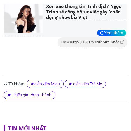
Xôn xao thông tin 'tình địch' Ngọc
Trinh sẽ công bố sự việc gây 'chấn
động' showbiz Việt
Xem thêm
Theo
Virgo (TH) | Phụ Nữ Sức Khỏe
Từ khóa:
diễn viên Midu
diễn viên Trà My
Thiếu gia Phan Thành
TIN MỚI NHẤT