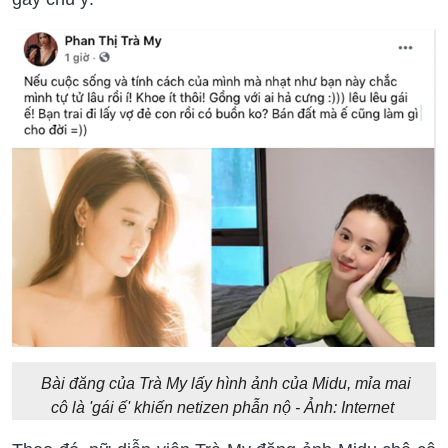
Bài đăng của Trà My lấy hình ảnh của Midu, mỉa mai
cô là 'gái ế' khiến netizen phẫn nộ - Ảnh: Internet