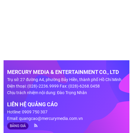
MERCURY MEDIA & ENTERTAINMENT CO., LTD
Trụ sở: 27 đường A4, phường Bảy Hiền, thành phố Hồ Chí Minh
Điện thoại: (028)-2236.9999 Fax: (028)-6268.0458
Chịu trách nhiệm nội dung: Đào Trọng Nhân
LIÊN HỆ QUẢNG CÁO
Hotline: 0909 750 307
Email:
quangcao@mercurymedia.com.vn
BẢNG GIÁ