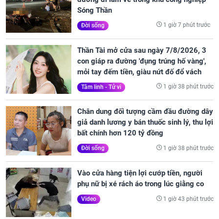
Sóng Thần
1 giờ 7 phút trước
Đời sống
Thần Tài mở cửa sau ngày 7/8/2026, 3
con giáp ra đường 'đụng trúng hố vàng',
mỏi tay đếm tiền, giàu nứt đố đổ vách
1 giờ 38 phút trước
Tâm linh - Tử vi
Chân dung đối tượng cầm đầu đường dây
giả danh lương y bán thuốc sinh lý, thu lợi
bất chính hơn 120 tỷ đồng
1 giờ 38 phút trước
Đời sống
Vào cửa hàng tiện lợi cướp tiền, người
phụ nữ bị xé rách áo trong lúc giằng co
1 giờ 43 phút trước
Video