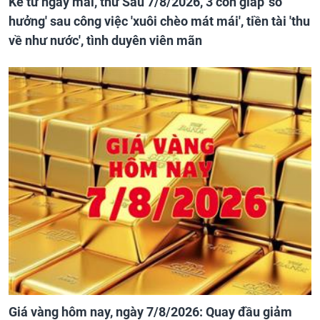
Kể từ ngày mai, thứ Sáu 7/8/2026, 3 con giáp 'số
hưởng' sau công việc 'xuôi chèo mát mái', tiền tài 'thu
về như nước', tình duyên viên mãn
Giá vàng hôm nay, ngày 7/8/2026: Quay đầu giảm