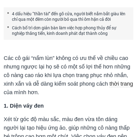
4 dấu hiệu “thần tài” đến gõ cửa, người biết nắm bắt giàu lên
chỉ qua một đêm còn người bỏ qua thì ôm hận cả đời
Cách bố trì dơn giản bàn làm việc hợp phong thủy để sự
nghiệp thăng tiến, kinh doanh phát đạt thành công
Các cô gái “nấm lùn” không có ưu thế về chiều cao
nhưng ngược lại họ sẽ có một số lợi thế hơn những
cô nàng cao ráo khi lựa chọn trang phục nhỏ nhắn,
xinh xắn và dễ dàng kiểm soát phong cách
thời trang
của mình hơn.
1. Diện váy đen
Xét từ góc độ màu sắc, màu đen vừa tôn dáng
người lại tạo hiệu ứng ảo, giúp những cô nàng thấp
bé trông cao hơn một chút. Việc chọn váy đen nên