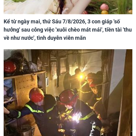
Kể từ ngày mai, thứ Sáu 7/8/2026, 3 con giáp 'số
hưởng' sau công việc 'xuôi chèo mát mái', tiền tài 'thu
về như nước', tình duyên viên mãn