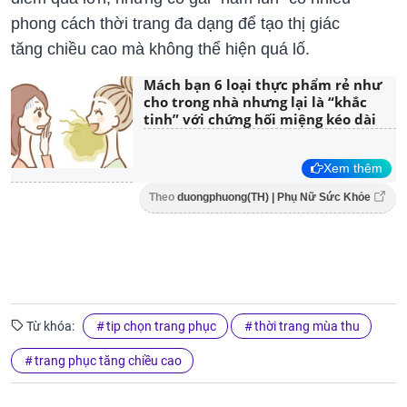
phong cách thời trang đa dạng để tạo thị giác
tăng chiều cao mà không thể hiện quá lố.
Mách bạn 6 loại thực phẩm rẻ như
cho trong nhà nhưng lại là “khắc
tinh” với chứng hối miệng kéo dài
Xem thêm
Theo
duongphuong(TH) | Phụ Nữ Sức Khỏe
Từ khóa:
tip chọn trang phục
thời trang mùa thu
trang phục tăng chiều cao