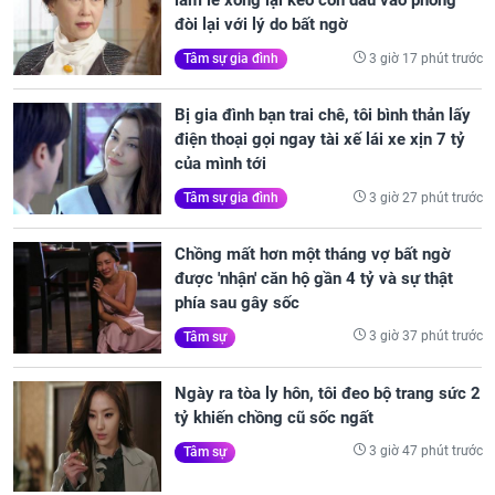
làm lễ xong lại kéo con dâu vào phòng
đòi lại với lý do bất ngờ
3 giờ 17 phút trước
Tâm sự gia đình
Bị gia đình bạn trai chê, tôi bình thản lấy
điện thoại gọi ngay tài xế lái xe xịn 7 tỷ
của mình tới
3 giờ 27 phút trước
Tâm sự gia đình
Chồng mất hơn một tháng vợ bất ngờ
được 'nhận' căn hộ gần 4 tỷ và sự thật
phía sau gây sốc
3 giờ 37 phút trước
Tâm sự
Ngày ra tòa ly hôn, tôi đeo bộ trang sức 2
tỷ khiến chồng cũ sốc ngất
3 giờ 47 phút trước
Tâm sự