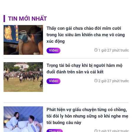
TIN MỚI NHẤT
Thấy con gái chưa chào đời mỉm cười
trong lúc siêu âm khiến cha mẹ vô cùng
xúc động
1 giờ 27 phút trước
Video
Trọng tài bỏ chạy khi bị người hâm mộ
đuổi đánh trên sân và cái kết
2 giờ 27 phút trước
Video
Phát hiện vợ giấu chuyện từng có chồng,
tôi đòi ly hôn nhưng sững sờ khi nghe mẹ
tôi buông câu này
2 giờ 37 phút trước
Tâm sự