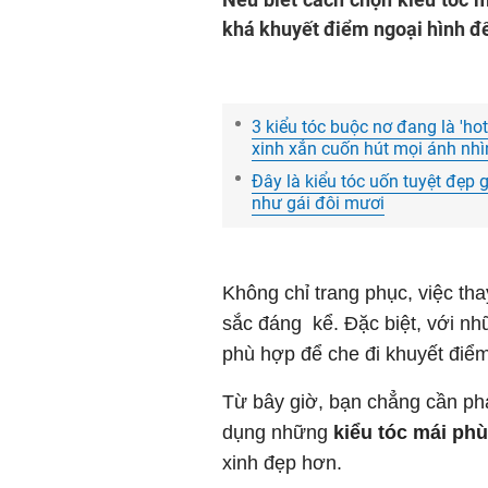
khá khuyết điểm ngoại hình để 
3 kiểu tóc buộc nơ đang là 'hot
xinh xắn cuốn hút mọi ánh nhì
Đây là kiểu tóc uốn tuyệt đẹp
như gái đôi mươi
Không chỉ trang phục, việc th
sắc đáng kể. Đặc biệt, với nhữ
phù hợp để che đi khuyết điểm
Từ bây giờ, bạn chẳng cần phả
dụng những
kiểu tóc mái ph
xinh đẹp hơn.