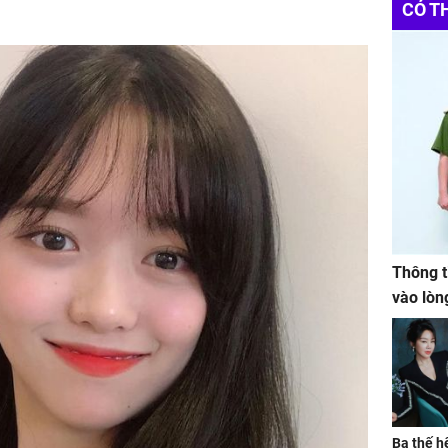
CÓ T
Thông t
vào lòn
Ba thế h