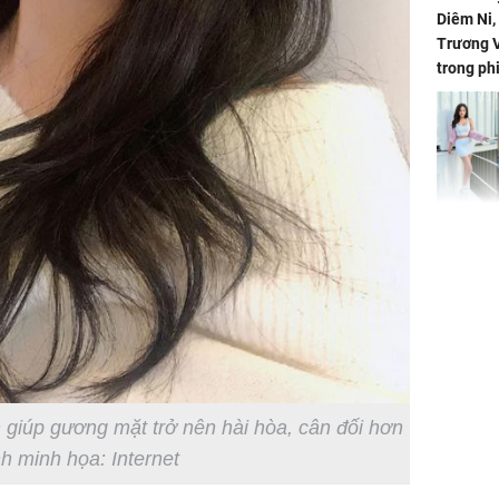
Diêm Ni
Trương V
trong ph
HH Mai 
Mua đồ hi
tặng em 
120 tỷ tr
Danh tín
n giúp gương mặt trở nên hài hòa, cân đối hơn
hành hu
h minh họa: Internet
nữ ở giữ
TP.HCM