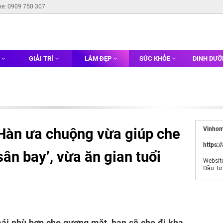
ne: 0909 750 307
G
GIẢI TRÍ
LÀM ĐẸP
SỨC KHỎE
DINH DƯ
 Hàn ưa chuộng vừa giúp che
Vinhom
https:/
sân bay’, vừa ăn gian tuổi
Websit
Đầu Tư
mái phù hợp cho gương mặt, bạn sẽ che đi kha