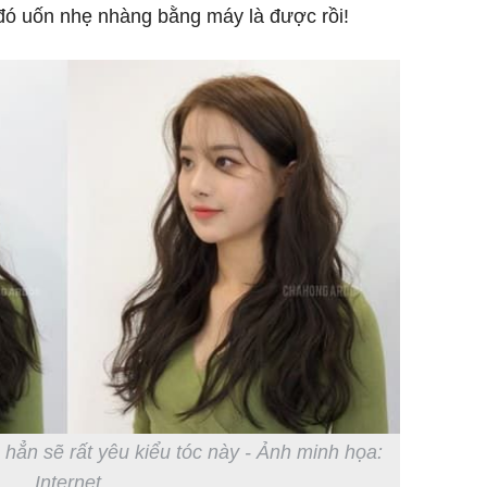
 đó uốn nhẹ nhàng bằng máy là được rồi!
hẳn sẽ rất yêu kiểu tóc này - Ảnh minh họa:
Internet