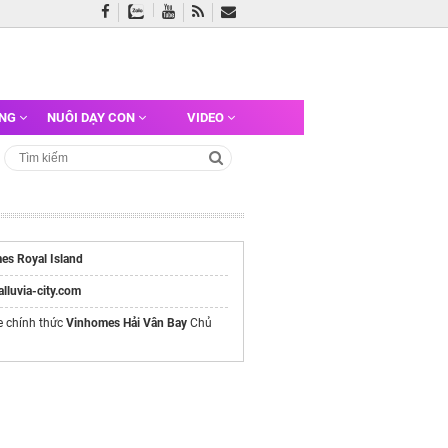
ỠNG
NUÔI DẠY CON
VIDEO
es Royal Island
/alluvia-city.com
e chính thức
Vinhomes Hải Vân Bay
Chủ