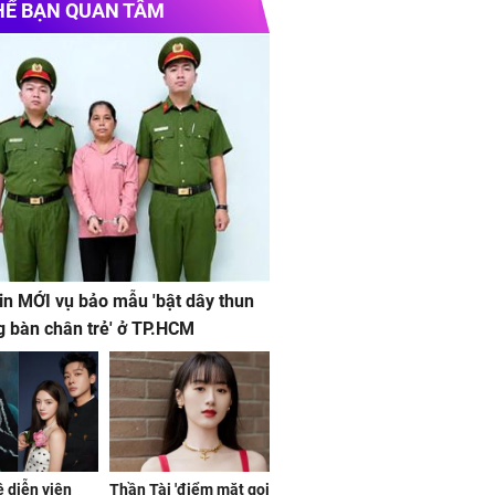
HỂ BẠN QUAN TÂM
in MỚI vụ bảo mẫu 'bật dây thun
g bàn chân trẻ' ở TP.HCM
ệ diễn viên
Thần Tài 'điểm mặt gọi