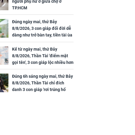
người phụ nữ ở giữa chợ ở
TP.HCM
Đúng ngày mai, thứ Bảy
8/8/2026, 3 con giáp đổi đời dễ
dàng như trở bàn tay, tiền tài ùa
tới, ngồi không lộc cũng đến,
phú quý theo tới già
Kể từ ngày mai, thứ Bảy
8/8/2026, Thần Tài 'điểm mặt
gọi tên', 3 con giáp lộc nhiều hơn
sông, tài vận sáng như trăng
Rằm, chính thức hết khổ
Đúng 6h sáng ngày mai, thứ Bảy
8/8/2026, Thần Tài chỉ đích
danh 3 con giáp 'rơi trúng hố
vàng', tiền bạc ùa về nhà 'như lũ
cuốn', vươn mình thành đại gia
trong phút chốc