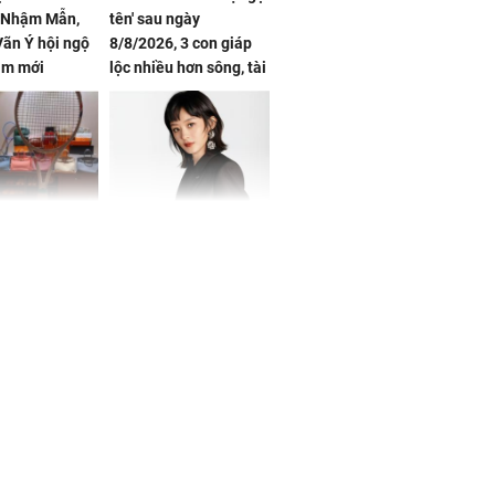
, Nhậm Mẫn,
tên' sau ngày
ãn Ý hội ngộ
8/8/2026, 3 con giáp
im mới
lộc nhiều hơn sông, tài
vận sáng như trăng
Rằm, chính thức hết
khổ
Phương Thúy:
Triệu Lệ Dĩnh liên tiếp
ệu theo "lô",
được Kim Ưng ưu ái,
gái biệt thự
đãi ngộ đặc biệt gây
ong "nốt nhạc"
chú ý
h đối tượng
ng người phụ
a chợ ở