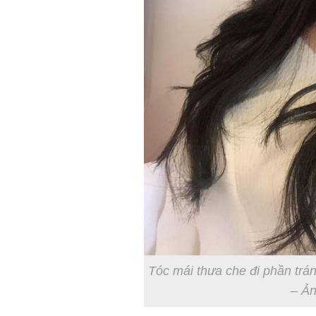
Tóc mái thưa che đi phần trá
– Ản