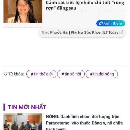
Cảnh sát tiết lộ nhiều chi tiết “rùng
rợn” đằng sau
Xem thêm
Theo
Phước Hải | Phụ Nữ Sức Khỏe | ET Today
Từ khóa:
tin thế giới
tin xã hội
tin đời sống
TIN MỚI NHẤT
NÓNG: Danh tính nhóm đối tượng trộn
Paracetamol vào thuốc Đông y, nổ chữa
bách bệnh