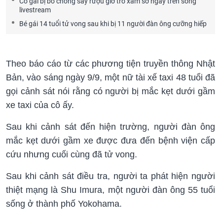
Cô gái bị bố chồng say rượu giở trò xàm sỡ ngay trên sóng
livestream
Bé gái 14 tuổi tử vong sau khi bị 11 người đàn ông cưỡng hiếp
Theo báo cáo từ các phương tiện truyền thông Nhật
Bản, vào sáng ngày 9/9, một nữ tài xế taxi 48 tuổi đã
gọi cảnh sát nói rằng có người bị mắc kẹt dưới gầm
xe taxi của cô ấy.
Sau khi cảnh sát đến hiện trường, người đàn ông
mắc kẹt dưới gầm xe được đưa đến bệnh viện cấp
cứu nhưng cuối cùng đã tử vong.
Sau khi cảnh sát điều tra, người ta phát hiện người
thiệt mạng là Shu Imura, một người đàn ông 55 tuổi
sống ở thành phố Yokohama.