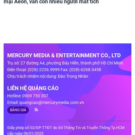
mại Aeon, vẫn còn nhiều người mất tích
MERCURY MEDIA & ENTERTAINMENT CO., LTD
Trụ sở: 27 đường A4, phường Bảy Hiền, thành phố Hồ Chí Minh
Điện thoại: (028)-2236.9999 Fax: (028)-6268.0458
Chịu trách nhiệm nội dung: Đào Trọng Nhân
LIÊN HỆ QUẢNG CÁO
Hotline: 0909 750 307
Email:
quangcao@mercurymedia.com.vn
BẢNG GIÁ
Giấy phép số 02/GP-TTĐT do Sở Thông Tin và Truyền Thông Tp.HCM
cấp ngày 06/01/2025