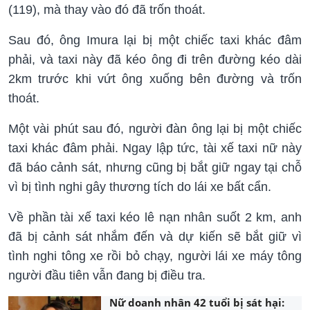
(119), mà thay vào đó đã trốn thoát.
Sau đó, ông Imura lại bị một chiếc taxi khác đâm
phải, và taxi này đã kéo ông đi trên đường kéo dài
2km trước khi vứt ông xuống bên đường và trốn
thoát.
Một vài phút sau đó, người đàn ông lại bị một chiếc
taxi khác đâm phải. Ngay lập tức, tài xế taxi nữ này
đã báo cảnh sát, nhưng cũng bị bắt giữ ngay tại chỗ
vì bị tình nghi gây thương tích do lái xe bất cẩn.
Về phần tài xế taxi kéo lê nạn nhân suốt 2 km, anh
đã bị cảnh sát nhắm đến và dự kiến ​​sẽ bắt giữ vì
tình nghi tông xe rồi bỏ chạy, người lái xe máy tông
người đầu tiên vẫn đang bị điều tra.
Nữ doanh nhân 42 tuổi bị sát hại: