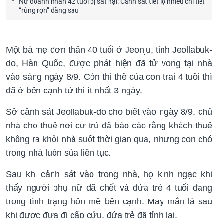
Nữ doanh nhân 42 tuổi bị sát hại: Cảnh sát tiết lộ nhiều chi tiết
“rùng rợn” đằng sau
Một bà mẹ đơn thân 40 tuổi ở Jeonju, tỉnh Jeollabuk-
do, Hàn Quốc, được phát hiện đã tử vong tại nhà
vào sáng ngày 8/9. Còn thi thể của con trai 4 tuổi thì
đã ở bên cạnh tử thi ít nhất 3 ngày.
Sở cảnh sát Jeollabuk-do cho biết vào ngày 8/9, chủ
nhà cho thuê nơi cư trú đã báo cáo rằng khách thuê
không ra khỏi nhà suốt thời gian qua, nhưng con chó
trong nhà luôn sủa liên tục.
Sau khi cảnh sát vào trong nhà, họ kinh ngạc khi
thấy người phụ nữ đã chết và đứa trẻ 4 tuổi đang
trong tình trạng hôn mê bên cạnh. May mắn là sau
khi được đưa đi cấp cứu, đứa trẻ đã tỉnh lại.