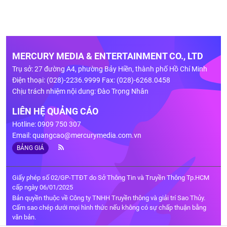
MERCURY MEDIA & ENTERTAINMENT CO., LTD
Trụ sở: 27 đường A4, phường Bảy Hiền, thành phố Hồ Chí Minh
Điện thoại: (028)-2236.9999 Fax: (028)-6268.0458
Chịu trách nhiệm nội dung: Đào Trọng Nhân
LIÊN HỆ QUẢNG CÁO
Hotline: 0909 750 307
Email:
quangcao@mercurymedia.com.vn
BẢNG GIÁ
Giấy phép số 02/GP-TTĐT do Sở Thông Tin và Truyền Thông Tp.HCM
cấp ngày 06/01/2025
Bản quyền thuộc về Công ty TNHH Truyền thông và giải trí Sao Thủy.
Cấm sao chép dưới mọi hình thức nếu không có sự chấp thuận bằng
văn bản.