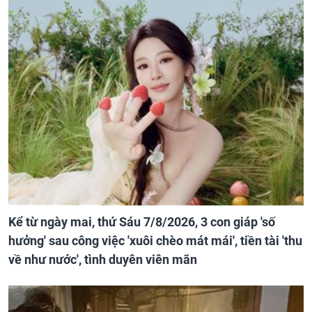
Kể từ ngày mai, thứ Sáu 7/8/2026, 3 con giáp 'số
hưởng' sau công việc 'xuôi chèo mát mái', tiền tài 'thu
về như nước', tình duyên viên mãn