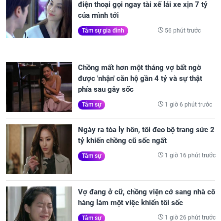
điện thoại gọi ngay tài xế lái xe xịn 7 tỷ
của mình tới
56 phút trước
Tâm sự gia đình
Chồng mất hơn một tháng vợ bất ngờ
được 'nhận' căn hộ gần 4 tỷ và sự thật
phía sau gây sốc
1 giờ 6 phút trước
Tâm sự
Ngày ra tòa ly hôn, tôi đeo bộ trang sức 2
tỷ khiến chồng cũ sốc ngất
1 giờ 16 phút trước
Tâm sự
Vợ đang ở cữ, chồng viện cớ sang nhà cô
hàng làm một việc khiến tôi sốc
1 giờ 26 phút trước
Tâm sự