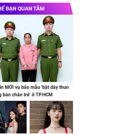
HỂ BẠN QUAN TÂM
in MỚI vụ bảo mẫu 'bật dây thun
g bàn chân trẻ' ở TP.HCM