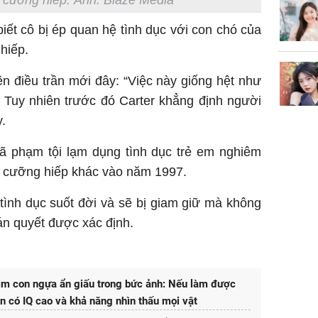
 cưỡng hiếp. Ảnh: Blaze Media
TP.HCM
ết cô bị ép quan hệ tình dục với con chó của
hiếp.
iên điều trần mới đây: “Việc này giống hệt như
”. Tuy nhiên trước đó Carter khẳng định người
.
đã phạm tội lạm dụng tình dục trẻ em nghiêm
i cưỡng hiếp khác vào năm 1997.
 tình dục suốt đời và sẽ bị giam giữ mà không
án quyết được xác định.
ìm con ngựa ẩn giấu trong bức ảnh: Nếu làm được
n có IQ cao và khả năng nhìn thấu mọi vật