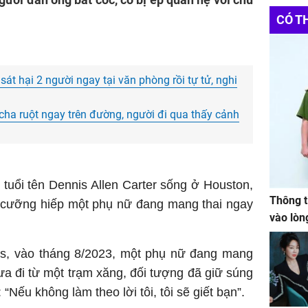
CÓ T
át hại 2 người ngay tại văn phòng rồi tự tử, nghi
 cha ruột ngay trên đường, người đi qua thấy cảnh
tuổi tên Dennis Allen Carter sống ở Houston,
Thông t
à cưỡng hiếp một phụ nữ đang mang thai ngay
vào lòn
ws, vào tháng 8/2023, một phụ nữ đang mang
đưa đi từ một trạm xăng, đối tượng đã giữ súng
“Nếu không làm theo lời tôi, tôi sẽ giết bạn”.