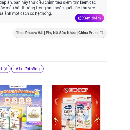
đáp án, bạn hãy thử điều chỉnh tiêu điểm, tìm kiếm các
oặc mẫu bất thường trong ảnh hoặc quét các khu vực
ủa ảnh một cách có hệ thống.
Xem thêm
Theo
Phước Hải | Phụ Nữ Sức Khỏe | China Press
ã hội
tin đời sống