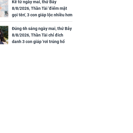
phú quý theo tới già
Kể từ ngày mai, thứ Bảy
8/8/2026, Thần Tài 'điểm mặt
gọi tên', 3 con giáp lộc nhiều hơn
sông, tài vận sáng như trăng
Rằm, chính thức hết khổ
Đúng 6h sáng ngày mai, thứ Bảy
8/8/2026, Thần Tài chỉ đích
danh 3 con giáp 'rơi trúng hố
vàng', tiền bạc ùa về nhà 'như lũ
cuốn', vươn mình thành đại gia
trong phút chốc