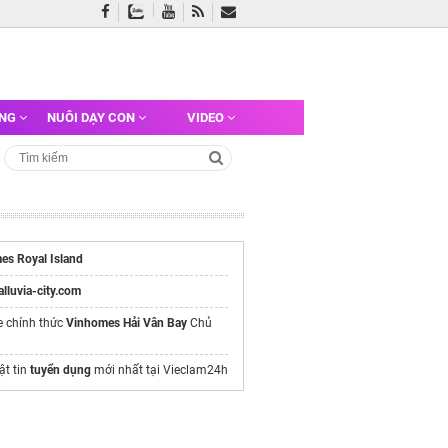
ỠNG
NUÔI DẠY CON
VIDEO
es Royal Island
/alluvia-city.com
e chính thức
Vinhomes Hải Vân Bay
Chủ
ật tin
tuyển dụng
mới nhất tại Vieclam24h