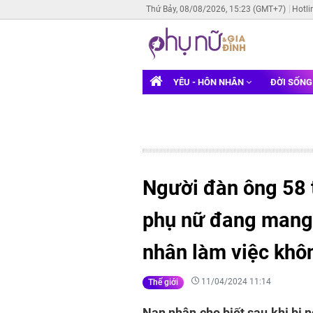
Thứ Bảy, 08/08/2026, 15:23 (GMT+7)
Hotli
YÊU - HÔN NHÂN
ĐỜI SỐN
Người đàn ông 58 
phụ nữ đang mang t
nhân làm việc khôn
11/04/2024 11:14
Thế giới
Nạn nhân cho biết sau khi bị n