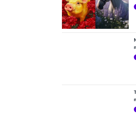
N
T
n