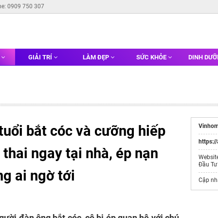
ne: 0909 750 307
G
GIẢI TRÍ
LÀM ĐẸP
SỨC KHỎE
DINH DƯ
tuổi bắt cóc và cưỡng hiếp
Vinhom
https:/
hai ngay tại nhà, ép nạn
Websit
Đầu Tư
g ai ngờ tới
Cập nh
gười đàn ông bắt cóc, cô bị ép quan hệ với chú