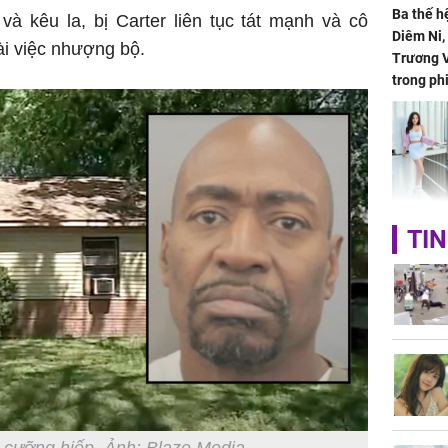
Ba thế h
 kêu la, bị Carter liên tục tát mạnh và cô
Diêm Ni
i việc nhượng bộ.
Trương V
trong ph
HH Mai 
TIN
Mua đồ hi
tặng em 
120 tỷ tr
Danh tín
hành hu
nữ ở giữ