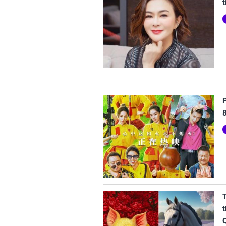
t
P
t
Q