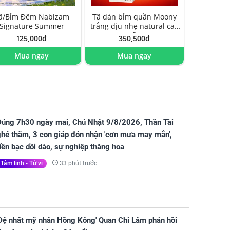
ã/Bỉm Đêm Nabizam
Tã dán bỉm quần Moony
Signature Summer
trắng dịu nhẹ natural cao
cấp
125,000đ
350,500đ
Mua ngay
Mua ngay
Đúng 7h30 ngày mai, Chủ Nhật 9/8/2026, Thần Tài
ghé thăm, 3 con giáp đón nhận 'cơn mưa may mắn',
iền bạc dồi dào, sự nghiệp thăng hoa
33 phút trước
Tâm linh - Tử vi
'Đệ nhất mỹ nhân Hồng Kông' Quan Chi Lâm phản hồi