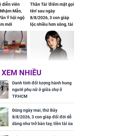
ệ diễn viên
Thần Tài 'điểm mặt gọi
, Nhậm Mẫn,
tên' sau ngày
ãn Ý hội ngộ
8/8/2026, 3 con giáp
im mới
lộc nhiều hơn sông, tài
vận sáng như trăng
Rằm, chính thức hết
khổ
Phương Thúy:
Triệu Lệ Dĩnh liên tiếp
 XEM NHIỀU
ệu theo "lô",
được Kim Ưng ưu ái,
gái biệt thự
đãi ngộ đặc biệt gây
Danh tính đối tượng hành hung
ong "nốt nhạc"
chú ý
người phụ nữ ở giữa chợ ở
TP.HCM
Đúng ngày mai, thứ Bảy
8/8/2026, 3 con giáp đổi đời dễ
h đối tượng
dàng như trở bàn tay, tiền tài ùa
ng người phụ
tới, ngồi không lộc cũng đến,
a chợ ở