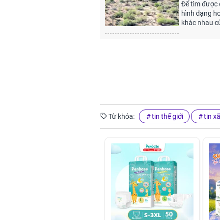
Để tìm được 
hình dạng h
khác nhau c
Từ khóa:
tin thế giới
tin x