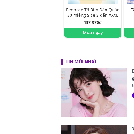
Penbose Tã Bỉm Dán Quần
T
50 miếng Size S đến XXXL
137,970đ
Mua ngay
TIN MỚI NHẤT
t