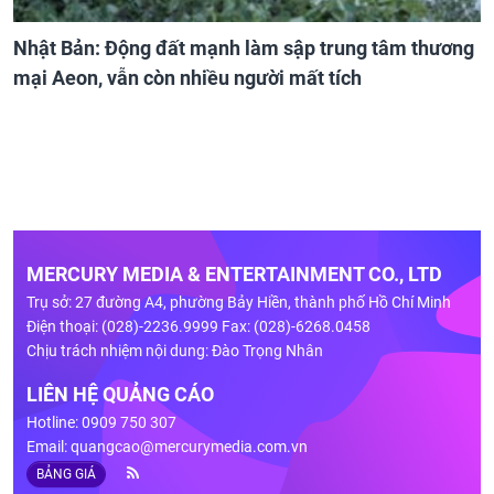
Nhật Bản: Động đất mạnh làm sập trung tâm thương
mại Aeon, vẫn còn nhiều người mất tích
MERCURY MEDIA & ENTERTAINMENT CO., LTD
Trụ sở: 27 đường A4, phường Bảy Hiền, thành phố Hồ Chí Minh
Điện thoại: (028)-2236.9999 Fax: (028)-6268.0458
Chịu trách nhiệm nội dung: Đào Trọng Nhân
LIÊN HỆ QUẢNG CÁO
Hotline: 0909 750 307
Email:
quangcao@mercurymedia.com.vn
BẢNG GIÁ