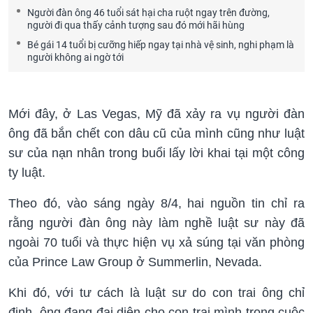
Người đàn ông 46 tuổi sát hại cha ruột ngay trên đường,
người đi qua thấy cảnh tượng sau đó mới hãi hùng
Bé gái 14 tuổi bị cưỡng hiếp ngay tại nhà vệ sinh, nghi phạm là
người không ai ngờ tới
Mới đây, ở Las Vegas, Mỹ đã xảy ra vụ người đàn
ông đã bắn chết con dâu cũ của mình cũng như luật
sư của nạn nhân trong buổi lấy lời khai tại một công
ty luật.
Theo đó, vào sáng ngày 8/4, hai nguồn tin chỉ ra
rằng người đàn ông này làm nghề luật sư này đã
ngoài 70 tuổi và thực hiện vụ xả súng tại văn phòng
của Prince Law Group ở Summerlin, Nevada.
Khi đó, với tư cách là luật sư do con trai ông chỉ
định, ông đang đại diện cho con trai mình trong cuộc