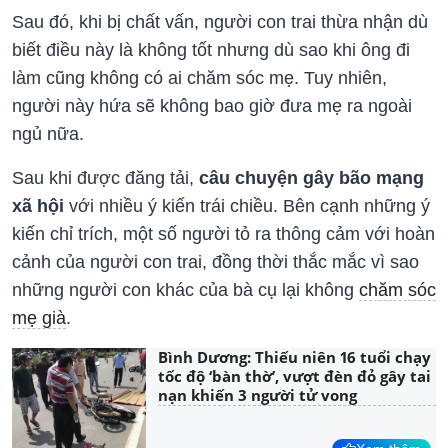
Sau đó, khi bị chất vấn, người con trai thừa nhận dù
biết điều này là không tốt nhưng dù sao khi ông đi
làm cũng không có ai chăm sóc mẹ. Tuy nhiên,
người này hứa sẽ không bao giờ đưa mẹ ra ngoài
ngủ nữa.
Sau khi được đăng tải,
câu chuyện gây bão mạng
xã hội
với nhiều ý kiến trái chiều. Bên cạnh những ý
kiến chỉ trích, một số người tỏ ra thông cảm với hoàn
cảnh của người con trai, đồng thời thắc mắc vì sao
những người con khác của bà cụ lại không
chăm sóc
mẹ già
.
Bình Dương: Thiếu niên 16 tuổi chạy
tốc độ ‘bàn thờ’, vượt đèn đỏ gây tai
nạn khiến 3 người tử vong