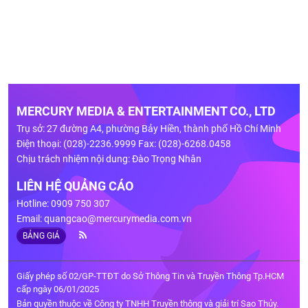
MERCURY MEDIA & ENTERTAINMENT CO., LTD
Trụ sở: 27 đường A4, phường Bảy Hiền, thành phố Hồ Chí Minh
Điện thoại: (028)-2236.9999 Fax: (028)-6268.0458
Chịu trách nhiệm nội dung: Đào Trọng Nhân
LIÊN HỆ QUẢNG CÁO
Hotline: 0909 750 307
Email:
quangcao@mercurymedia.com.vn
BẢNG GIÁ
Giấy phép số 02/GP-TTĐT do Sở Thông Tin và Truyền Thông Tp.HCM
cấp ngày 06/01/2025
Bản quyền thuộc về Công ty TNHH Truyền thông và giải trí Sao Thủy.