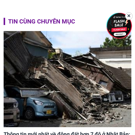
✕
TIN CÙNG CHUYÊN MỤC
Thông tin mới nhất về động đất hơn 7 độ ở Nhật Bản: