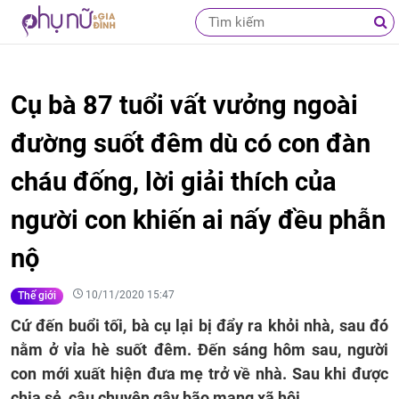
Cụ bà 87 tuổi vất vưởng ngoài
đường suốt đêm dù có con đàn
cháu đống, lời giải thích của
người con khiến ai nấy đều phẫn
nộ
10/11/2020 15:47
Thế giới
Cứ đến buổi tối, bà cụ lại bị đẩy ra khỏi nhà, sau đó
nằm ở vỉa hè suốt đêm. Đến sáng hôm sau, người
con mới xuất hiện đưa mẹ trở về nhà. Sau khi được
chia sẻ, câu chuyện gây bão mạng xã hội.