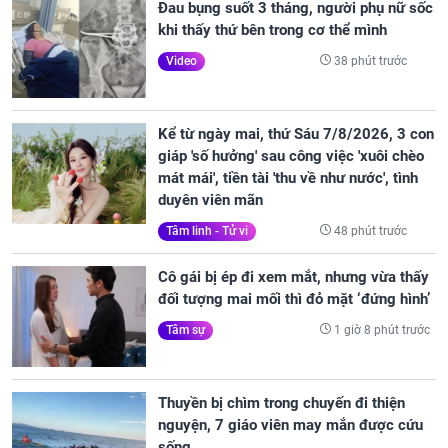
Đau bụng suốt 3 tháng, người phụ nữ sốc
khi thấy thứ bên trong cơ thể mình
38 phút trước
Video
Kể từ ngày mai, thứ Sáu 7/8/2026, 3 con
giáp 'số hưởng' sau công việc 'xuôi chèo
mát mái', tiền tài 'thu về như nước', tình
duyên viên mãn
48 phút trước
Tâm linh - Tử vi
Cô gái bị ép đi xem mắt, nhưng vừa thấy
đối tượng mai mối thì đỏ mặt ‘đứng hình’
1 giờ 8 phút trước
Tâm sự
Thuyền bị chìm trong chuyến đi thiện
nguyện, 7 giáo viên may mắn được cứu
sống