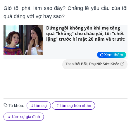
Giờ tôi phải làm sao đây? Chẳng lẽ yêu cầu của tôi
quá đáng với vợ hay sao?
Đứng ngồi không yên khi mẹ tặng
quà "khủng" cho cháu gái, tôi "chết
lặng" trước bí mật 20 năm về trước
Xem thêm
Theo
Bối Bối | Phụ Nữ Sức Khỏe
Từ khóa:
tâm sự
tâm sự hôn nhân
tâm sự gia đình