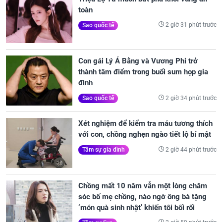
toàn
2 giờ 31 phút trước
Sao quốc tế
Con gái Lý Á Bằng và Vương Phi trở
thành tâm điểm trong buổi sum họp gia
đình
2 giờ 34 phút trước
Sao quốc tế
Xét nghiệm để kiểm tra máu tương thích
với con, chồng nghẹn ngào tiết lộ bí mật
2 giờ 44 phút trước
Tâm sự gia đình
Chồng mất 10 năm vẫn một lòng chăm
sóc bố mẹ chồng, nào ngờ ông bà tặng
‘món quà sinh nhật’ khiến tôi bối rối