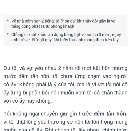
Về nhà sớm hơn 2 tiếng, tôi "hóa đá" khi thấy đôi giày lạ và
tiếng động phát ra từ phòng khách
Chồng đi xuất khẩu lao động bỗng bặt vô âm tín 3 năm, ngày
anh trở về tôi "ngã quỵ" khi thấy thứ anh mang theo trên tay
Dù tôi và vợ yêu nhau 2 năm rồi mới kết hôn nhưng
trước đêm tân hôn, tôi chưa từng chạm vào người
cô ấy. Không phải là ý của tôi, mà là vì vợ tôi nói cô
ấy từng bị phản bội nên muốn xem tôi có chân thành
với cô ấy hay không.
Tôi không ngại chuyện giữ gìn trước
đêm tân hôn
,
vì tôi thật lòng yêu thương vợ nên tôi tôn trọng mong
muốn của cô ấy. Rồi chúng tôi lấy nhau, chính thức