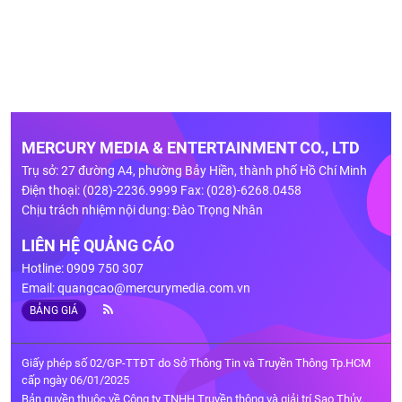
MERCURY MEDIA & ENTERTAINMENT CO., LTD
Trụ sở: 27 đường A4, phường Bảy Hiền, thành phố Hồ Chí Minh
Điện thoại: (028)-2236.9999 Fax: (028)-6268.0458
Chịu trách nhiệm nội dung: Đào Trọng Nhân
LIÊN HỆ QUẢNG CÁO
Hotline: 0909 750 307
Email:
quangcao@mercurymedia.com.vn
BẢNG GIÁ
Giấy phép số 02/GP-TTĐT do Sở Thông Tin và Truyền Thông Tp.HCM
cấp ngày 06/01/2025
Bản quyền thuộc về Công ty TNHH Truyền thông và giải trí Sao Thủy.