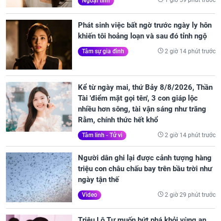
1 giờ 59 phút trước
Ngoại tình
Phát sinh việc bất ngờ trước ngày ly hôn
khiến tôi hoảng loạn và sau đó tỉnh ngộ
2 giờ 14 phút trước
Tâm sự gia đình
Kể từ ngày mai, thứ Bảy 8/8/2026, Thần
Tài 'điểm mặt gọi tên', 3 con giáp lộc
nhiều hơn sông, tài vận sáng như trăng
Rằm, chính thức hết khổ
2 giờ 14 phút trước
Tâm linh - Tử vi
Người dân ghi lại được cảnh tượng hàng
triệu con châu chấu bay trên bầu trời như
ngày tận thế
2 giờ 29 phút trước
Video
Triệu Lộ Tư muốn bứt phá khỏi vùng an