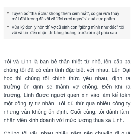
Tuyên bố "thà ế chứ không thèm xem mắt", cô gái vừa thấy
mặt đối tượng đã vội vã "đòi cưới ngay" vì quá cực phẩm
Vừa ký đơn ly hôn thì vợ cũ sinh con "giống mình như đúc", tôi
vội vã tìm đến nhận thì bàng hoàng trước bí mật phía sau
Tôi và Linh là bạn bè thân thiết từ nhỏ, lên cấp ba
chúng tôi đã có cảm tình đặc biệt với nhau. Lên Đại
học thì chúng tôi chính thức yêu nhau, định ra
trường ổn định sẽ thành vợ chồng. Đến khi ra
trường, Linh được người quen xin vào làm kế toán
một công ty tư nhân. Tôi dù thử qua nhiều công ty
nhưng vẫn không ổn định. Cuối cùng, tôi đành làm
nhân viên kinh doanh với mức lương thua xa Linh.
Chúng tôi yêu nhau nhiều năm nên chuyện đi quá