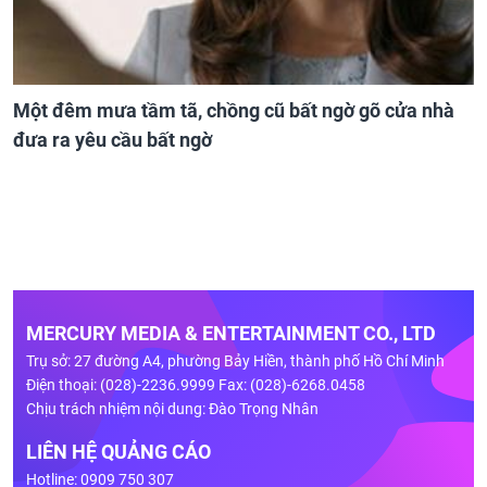
Một đêm mưa tầm tã, chồng cũ bất ngờ gõ cửa nhà
đưa ra yêu cầu bất ngờ
MERCURY MEDIA & ENTERTAINMENT CO., LTD
Trụ sở: 27 đường A4, phường Bảy Hiền, thành phố Hồ Chí Minh
Điện thoại: (028)-2236.9999 Fax: (028)-6268.0458
Chịu trách nhiệm nội dung: Đào Trọng Nhân
LIÊN HỆ QUẢNG CÁO
Hotline: 0909 750 307