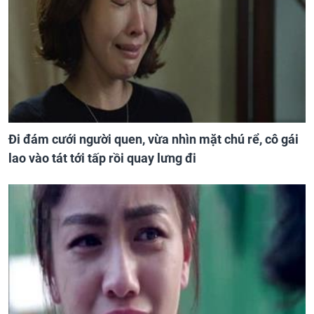
Đi đám cưới người quen, vừa nhìn mặt chú rể, cô gái
lao vào tát tới tấp rồi quay lưng đi