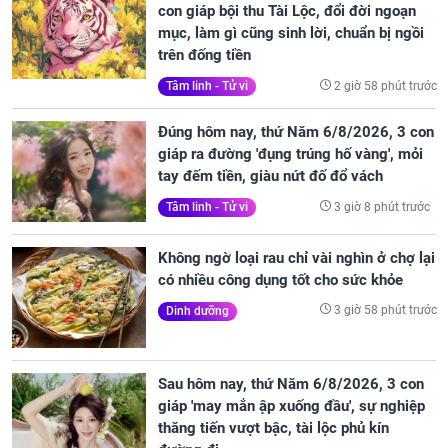
con giáp bội thu Tài Lộc, đổi đời ngoạn
mục, làm gì cũng sinh lời, chuẩn bị ngồi
trên đống tiền
2 giờ 58 phút trước
Tâm linh - Tử vi
Đúng hôm nay, thứ Năm 6/8/2026, 3 con
giáp ra đường 'đụng trúng hố vàng', mỏi
tay đếm tiền, giàu nứt đố đổ vách
3 giờ 8 phút trước
Tâm linh - Tử vi
Không ngờ loại rau chỉ vài nghìn ở chợ lại
có nhiều công dụng tốt cho sức khỏe
3 giờ 58 phút trước
Dinh dưỡng
Sau hôm nay, thứ Năm 6/8/2026, 3 con
giáp 'may mắn ập xuống đầu', sự nghiệp
thăng tiến vượt bậc, tài lộc phủ kín