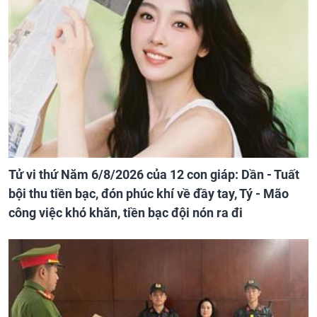
Tử vi thứ Năm 6/8/2026 của 12 con giáp: Dần - Tuất
bội thu tiền bạc, đón phúc khí về đầy tay, Tý - Mão
công việc khó khăn, tiền bạc đội nón ra đi