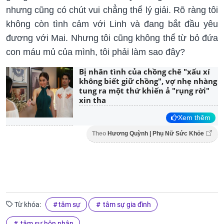
nhưng cũng có chút vui chẳng thể lý giải. Rõ ràng tôi
không còn tình cảm với Linh và đang bắt đầu yêu
đương với Mai. Nhưng tôi cũng không thể từ bỏ đứa
con máu mủ của mình, tôi phải làm sao đây?
Bị nhân tình của chồng chê "xấu xí
không biết giữ chồng", vợ nhẹ nhàng
tung ra một thứ khiến ả "rụng rời"
xin tha
Xem thêm
Theo
Hương Quỳnh | Phụ Nữ Sức Khỏe
Từ khóa:
tâm sự
tâm sự gia đình
tâm sự hôn nhân