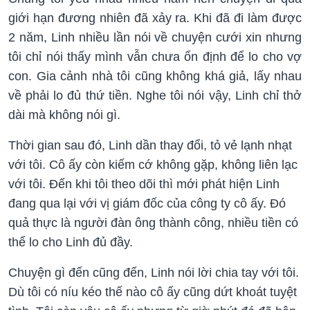
giới hạn đương nhiên đã xảy ra. Khi đã đi làm được
2 năm, Linh nhiều lần nói về chuyện cưới xin nhưng
tôi chỉ nói thấy mình vẫn chưa ổn định để lo cho vợ
con. Gia cảnh nhà tôi cũng không khá giả, lấy nhau
về phải lo đủ thứ tiền. Nghe tôi nói vậy, Linh chỉ thở
dài mà không nói gì.
Thời gian sau đó, Linh dần thay đổi, tỏ vẻ lạnh nhạt
với tôi. Cô ấy còn kiếm cớ không gặp, không liên lạc
với tôi. Đến khi tôi theo dõi thì mới phát hiện Linh
đang qua lại với vị giám đốc của công ty cô ấy. Đó
quả thực là người đàn ông thành công, nhiều tiền có
thể lo cho Linh đủ đầy.
Chuyện gì đến cũng đến, Linh nói lời chia tay với tôi.
Dù tôi có níu kéo thế nào cô ấy cũng dứt khoát tuyệt