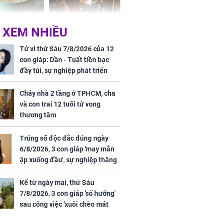
ức khỏe và
Cháy nhà 2 tầng ở
 XEM NHIỀU
 dụng đúng
TPHCM, cha và con
 hạt bình dân
trai 12 tuổi tử vong
Tử vi thứ Sáu 7/8/2026 của 12
thương tâm
con giáp: Dần - Tuất tiền bạc
đầy túi, sự nghiệp phát triển
hưng thịnh, Mão - Thân tài lộc
ảm đạm, mọi sự khó thành công
Cháy nhà 2 tầng ở TPHCM, cha
mỹ mãn
và con trai 12 tuổi tử vong
ng nam diễn
thương tâm
 ngữ gây phản
c khi than
Trúng số độc đắc đúng ngày
6/8/2026, 3 con giáp 'may mắn
ập xuống đầu', sự nghiệp thăng
tiến vượt bậc, tài lộc phủ kín
đường đi
Kể từ ngày mai, thứ Sáu
7/8/2026, 3 con giáp 'số hưởng'
sau công việc 'xuôi chèo mát
mái', tiền tài 'thu về như nước',