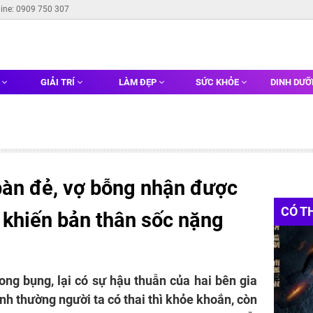
line: 0909 750 307
G
GIẢI TRÍ
LÀM ĐẸP
SỨC KHỎE
DINH DƯ
 bàn đẻ, vợ bỗng nhận được
CÓ T
' khiến bản thân sốc nặng
ong bụng, lại có sự hậu thuẫn của hai bên gia
ình thường người ta có thai thì khỏe khoắn, còn