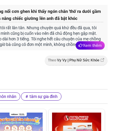
g nổi cơn ghen khi thấy ngón chân 'thò' ra dưới gầm
 nâng chiếc giường lên anh đã bật khóc
tôi rất lăn tăn. Nhưng chuyện quá khứ đều đã qua, tôi
mình cũng bị cuốn vào nên đã chủ động hẹn gặp mặt.
 dài hơn 3 tiếng. Tôi nghe hết câu chuyện của mẹ chồng
 giờ bà cũng cô đơn một mình, không chồng không con.
Xem thêm
Theo
Vy Vy | Phụ Nữ Sức Khỏe
hôn nhân
tâm sự gia đình