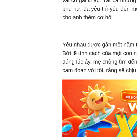
vài cô gái khác. Tất cả những
phụ nữ, đã yêu thì yêu đến m
cho anh thêm cơ hội.
Yêu nhau được gần một năm thì 
Bởi lẽ tính cách của một con 
đúng lúc ấy, mẹ chồng tìm đến 
cam đoan với tôi, rằng sẽ chịu