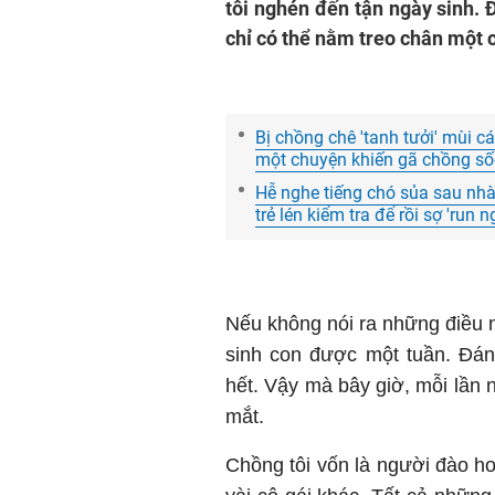
tôi nghén đến tận ngày sinh. Đ
chỉ có thể nằm treo chân một 
Bị chồng chê 'tanh tưởi' mùi c
một chuyện khiến gã chồng số
Hễ nghe tiếng chó sủa sau nhà 
trẻ lén kiểm tra để rồi sợ 'run n
Nếu không nói ra những điều n
sinh con được một tuần. Đáng
hết. Vậy mà bây giờ, mỗi lần 
mắt.
Chồng tôi vốn là người đào hoa