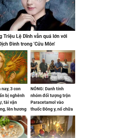
g Triệu Lệ Dĩnh vẫn quá lớn với
ịch Đình trong 'Cửu Môn'
nay, 3 con
NÓNG: Danh tính
ẩn bị nghênh
nhóm đối tượng trộn
, tài vận
Paracetamol vào
ng, lên hương
thuốc Đông y, nổ chữa
g hóa Phượng,
bách bệnh
 may mắn về