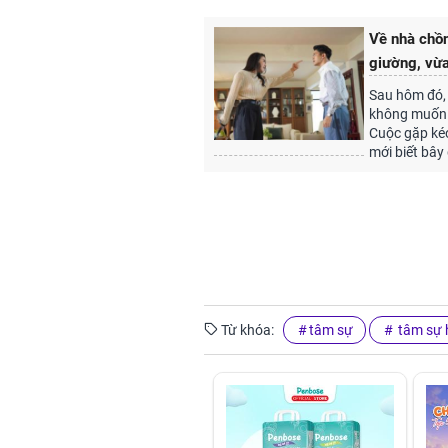
Về nhà chồn
giường, vừa
Sau hôm đó, 
không muốn 
Cuộc gặp kéo
mới biết bây
Từ khóa:
tâm sự
tâm sự 