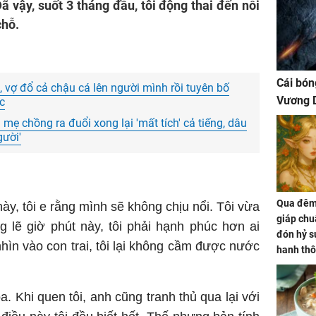
ã vậy, suốt 3 tháng đầu, tôi động thai đến nỗi
chỗ.
Cái bón
á, vợ đổ cả chậu cá lên người mình rồi tuyên bố
Vương D
c
mẹ chồng ra đuổi xong lại 'mất tích' cả tiếng, dâu
gười'
Qua đêm 
ày, tôi e rằng mình sẽ không chịu nổi. Tôi vừa
giáp chu
 lẽ giờ phút này, tôi phải hạnh phúc hơn ai
đón hỷ sự
nhìn vào con trai, tôi lại không cầm được nước
hanh thô
hóa Rồn
gom hết
. Khi quen tôi, anh cũng tranh thủ qua lại với
nhà