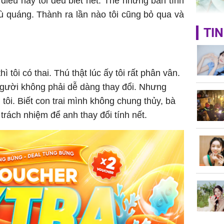
 điều này tôi đều biết hết. Thế nhưng bản tính
ù quáng. Thành ra lần nào tôi cũng bỏ qua và
Giá trị s
TIN
cách sử
của loại
tôi có thai. Thú thật lúc ấy tôi rất phân vân.
người không phải dễ dàng thay đổi. Nhưng
tôi. Biết con trai mình không chung thủy, bà
Chân du
 trách nhiệm để anh thay đổi tính nết.
viên Hoa
ứng ngượ
nghèo