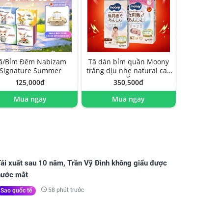
ã/Bỉm Đêm Nabizam
Tã dán bỉm quần Moony
Signature Summer
trắng dịu nhẹ natural cao
cấp
125,000đ
350,500đ
Mua ngay
Mua ngay
Tái xuất sau 10 năm, Trần Vỹ Đình không giấu được
nước mắt
58 phút trước
Sao quốc tế