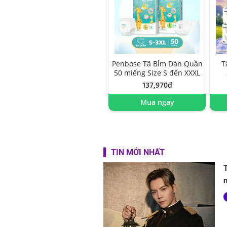
Penbose Tã Bỉm Dán Quần
T
50 miếng Size S đến XXXL
137,970đ
Mua ngay
TIN MỚI NHẤT