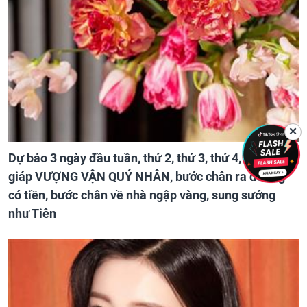
✕
Dự báo 3 ngày đầu tuần, thứ 2, thứ 3, thứ 4, 3 con
giáp VƯỢNG VẬN QUÝ NHÂN, bước chân ra đường
có tiền, bước chân về nhà ngập vàng, sung sướng
như Tiên