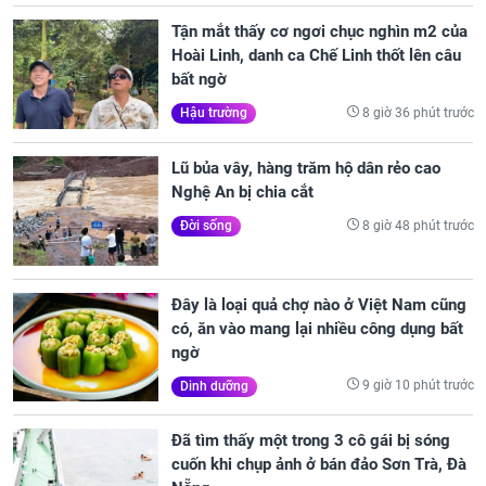
Tận mắt thấy cơ ngơi chục nghìn m2 của
Hoài Linh, danh ca Chế Linh thốt lên câu
bất ngờ
8 giờ 36 phút trước
Hậu trường
Lũ bủa vây, hàng trăm hộ dân rẻo cao
Nghệ An bị chia cắt
8 giờ 48 phút trước
Đời sống
Đây là loại quả chợ nào ở Việt Nam cũng
có, ăn vào mang lại nhiều công dụng bất
ngờ
9 giờ 10 phút trước
Dinh dưỡng
Đã tìm thấy một trong 3 cô gái bị sóng
cuốn khi chụp ảnh ở bán đảo Sơn Trà, Đà