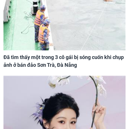
Đã tìm thấy một trong 3 cô gái bị sóng cuốn khi chụp
ảnh ở bán đảo Sơn Trà, Đà Nẵng