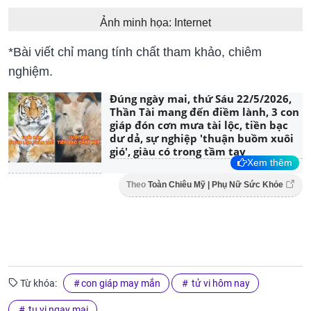
Ảnh minh họa: Internet
*Bài viết chỉ mang tính chất tham khảo, chiêm
nghiệm.
Đúng ngày mai, thứ Sáu 22/5/2026,
Thần Tài mang đến điềm lành, 3 con
giáp đón cơn mưa tài lộc, tiền bạc
dư dả, sự nghiệp 'thuận buồm xuôi
gió', giàu có trong tầm tay
Xem thêm
Theo
Toàn Chiêu Mỹ | Phụ Nữ Sức Khỏe
Từ khóa:
con giáp may mắn
tử vi hôm nay
tu vi ngay mai