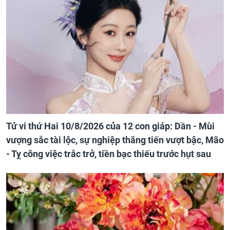
Tử vi thứ Hai 10/8/2026 của 12 con giáp: Dần - Mùi
vượng sắc tài lộc, sự nghiệp thăng tiến vượt bậc, Mão
- Tỵ công việc trắc trở, tiền bạc thiếu trước hụt sau