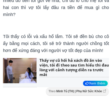
nhiêu đó tiền tôi gửi về nhà, chỉ đủ lo cho mẹ tôi và
hai con thì vợ tôi lấy đâu ra tiền để mua gì cho
mình?
Tôi thấy có lỗi và xấu hổ lắm. Tôi sẽ đền bù cho cô
ấy bằng mọi cách, tôi sẽ trở thành người chồng tốt
hơn để xứng đáng với người vợ tốt đẹp của mình!
Thấy vợ cũ hối hả xách đồ ăn vào
viện, tôi đi theo sau tìm hiểu thì đau
lòng với cảnh tượng diễn ra trước
mắt
Xem thêm
Theo
Minh Tú (TH) | Phụ Nữ Sức Khỏe