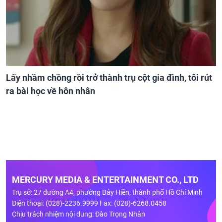
Lấy nhầm chồng rồi trở thành trụ cột gia đình, tôi rút
ra bài học về hôn nhân
MERCURY MEDIA & ENTERTAINMENT CO., LTD
Trụ sở: 27 đường A4, phường Bảy Hiền, thành phố Hồ Chí Minh
Điện thoại: (028)-2236.9999 Fax: (028)-6268.0458
Chịu trách nhiệm nội dung: Đào Trọng Nhân