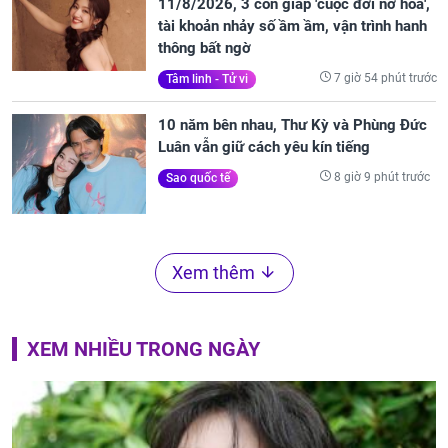
11/8/2026, 3 con giáp 'cuộc đời nở hoa',
tài khoản nhảy số ầm ầm, vận trình hanh
thông bất ngờ
7 giờ 54 phút trước
Tâm linh - Tử vi
10 năm bên nhau, Thư Kỳ và Phùng Đức
Luân vẫn giữ cách yêu kín tiếng
8 giờ 9 phút trước
Sao quốc tế
Xem thêm
XEM NHIỀU TRONG NGÀY