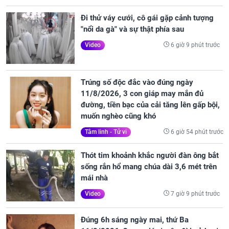
Đi thử váy cưới, cô gái gặp cảnh tượng
"nổi da gà" và sự thật phía sau
6 giờ 9 phút trước
Video
Trúng số độc đắc vào đúng ngày
11/8/2026, 3 con giáp may mắn đủ
đường, tiền bạc của cải tăng lên gấp bội,
muốn nghèo cũng khó
6 giờ 54 phút trước
Tâm linh - Tử vi
Thót tim khoảnh khắc người đàn ông bắt
sống rắn hổ mang chúa dài 3,6 mét trên
mái nhà
7 giờ 9 phút trước
Video
Đúng 6h sáng ngày mai, thứ Ba