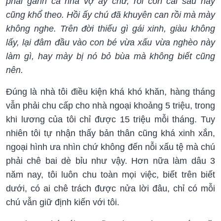
phải gánh cả nhà vợ ấy chứ, rồi con cái sau này
cũng khổ theo. Hồi ấy chú đã khuyên can rồi mà mày
không nghe. Trên đời thiếu gì gái xinh, giàu không
lấy, lại đâm đầu vào con bé vừa xấu vừa nghèo này
làm gì, hay mày bị nó bỏ bùa mà không biết cũng
nên.
Đúng là nhà tôi điều kiện khá khó khăn, hàng tháng
vẫn phải chu cấp cho nhà ngoại khoảng 5 triệu, trong
khi lương của tôi chỉ được 15 triệu mỗi tháng. Tuy
nhiên tôi tự nhận thấy bản thân cũng khá xinh xắn,
ngoại hình ưa nhìn chứ không đến nỗi xấu tệ mà chú
phải chê bai dè bỉu như vậy. Hơn nữa làm dâu 3
năm nay, tôi luôn chu toàn mọi việc, biết trên biết
dưới, có ai chê trách được nửa lời đâu, chỉ có mỗi
chú vẫn giữ định kiến với tôi.