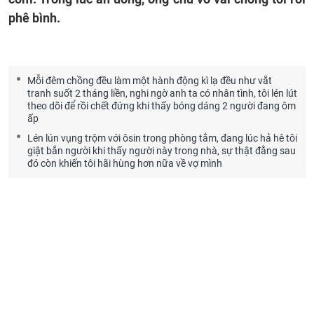
phê bình.
Mỗi đêm chồng đều làm một hành động kì lạ đều như vắt
tranh suốt 2 tháng liền, nghi ngờ anh ta có nhân tình, tôi lén lút
theo dõi để rồi chết đứng khi thấy bóng dáng 2 người đang ôm
ấp
Lén lún vụng trộm với ôsin trong phòng tắm, đang lúc hả hê tôi
giật bắn người khi thấy người này trong nhà, sự thật đằng sau
đó còn khiến tôi hãi hùng hơn nữa về vợ mình