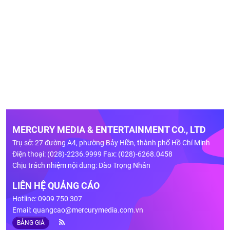
MERCURY MEDIA & ENTERTAINMENT CO., LTD
Trụ sở: 27 đường A4, phường Bảy Hiền, thành phố Hồ Chí Minh
Điện thoại: (028)-2236.9999 Fax: (028)-6268.0458
Chịu trách nhiệm nội dung: Đào Trọng Nhân
LIÊN HỆ QUẢNG CÁO
Hotline: 0909 750 307
Email:
quangcao@mercurymedia.com.vn
BẢNG GIÁ