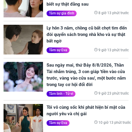
biết sự thật đằng sau
8 giờ 13 phút trước
Tâm sự gia đình
Ly hôn 3 năm, chồng cũ bất chợt tìm đến
đòi quyển sách trong nhà kho và sự thật
bất ngờ
9 giờ 13 phút trước
Tâm sự Eva
Sau ngày mai, thứ Bảy 8/8/2026, Thần
Tài nhắm trúng, 3 con giáp 'tiền vào cửa
trước, vàng vào cửa sau', một bước nắm
trong tay cơ hội đổi đời
9 giờ 23 phút trước
Tâm linh - Tử vi
Tôi vô cùng sốc khi phát hiện bí mật của
người yêu và chị gái
10 giờ 13 phút trước
Tâm sự Eva