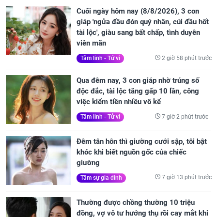
Cuối ngày hôm nay (8/8/2026), 3 con
giáp 'ngửa đầu đón quý nhân, cúi đầu hốt
tài lộc', giàu sang bất chấp, tình duyên
viên mãn
2 giờ 58 phút trước
Tâm linh - Tử vi
Qua đêm nay, 3 con giáp nhờ trúng số
độc đắc, tài lộc tăng gấp 10 lần, công
việc kiếm tiền nhiều vô kể
7 giờ 2 phút trước
Tâm linh - Tử vi
Đêm tân hôn thì giường cưới sập, tôi bật
khóc khi biết nguồn gốc của chiếc
giường
7 giờ 13 phút trước
Tâm sự gia đình
Thường được chồng thường 10 triệu
đồng, vợ vô tư hưởng thụ rồi cay mắt khi