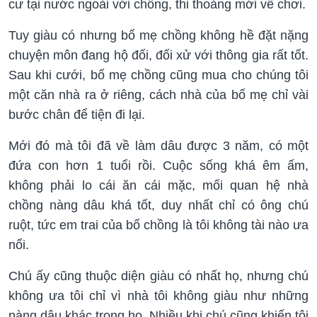
cư tại nước ngoài với chồng, thi thoảng mới về chơi.
Tuy giàu có nhưng bố mẹ chồng không hề đặt nặng
chuyện môn đang hộ đối, đối xử với thông gia rất tốt.
Sau khi cưới, bố mẹ chồng cũng mua cho chúng tôi
một căn nhà ra ở riêng, cách nhà của bố mẹ chỉ vài
bước chân để tiện đi lại.
Mới đó mà tôi đã về làm dâu được 3 năm, có một
đứa con hơn 1 tuổi rồi. Cuộc sống khá êm ấm,
không phải lo cái ăn cái mặc, mối quan hệ nhà
chồng nàng dâu khá tốt, duy nhất chỉ có ông chú
ruột, tức em trai của bố chồng là tôi không tài nào ưa
nổi.
Chú ấy cũng thuộc diện giàu có nhất họ, nhưng chú
không ưa tôi chỉ vì nhà tôi không giàu như những
nàng dâu khác trong họ. Nhiều khi chú cũng khiến tôi