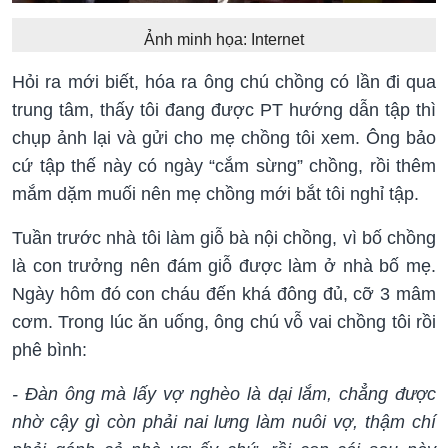
Ảnh minh họa: Internet
Hỏi ra mới biết, hóa ra ông chú chồng có lần đi qua
trung tâm, thấy tôi đang được PT hướng dẫn tập thì
chụp ảnh lại và gửi cho mẹ chồng tôi xem. Ông bảo
cứ tập thế này có ngày “cắm sừng” chồng, rồi thêm
mắm dặm muối nên mẹ chồng mới bắt tôi nghỉ tập.
Tuần trước nhà tôi làm giỗ bà nội chồng, vì bố chồng
là con trưởng nên đám giỗ được làm ở nhà bố mẹ.
Ngày hôm đó con cháu đến khá đông đủ, cỡ 3 mâm
cơm. Trong lúc ăn uống, ông chú vỗ vai chồng tôi rồi
phê bình:
- Đàn ông mà lấy vợ nghèo là dại lắm, chẳng được
nhờ cậy gì còn phải nai lưng làm nuôi vợ, thậm chí