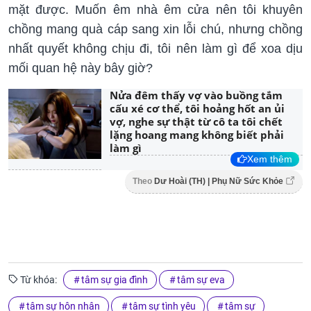
mặt được. Muốn êm nhà êm cửa nên tôi khuyên
chồng mang quà cáp sang xin lỗi chú, nhưng chồng
nhất quyết không chịu đi, tôi nên làm gì để xoa dịu
mối quan hệ này bây giờ?
Nửa đêm thấy vợ vào buồng tắm
cấu xé cơ thể, tôi hoảng hốt an ủi
vợ, nghe sự thật từ cô ta tôi chết
lặng hoang mang không biết phải
làm gì
Xem thêm
Theo
Dư Hoài (TH) | Phụ Nữ Sức Khỏe
Từ khóa:
tâm sự gia đình
tâm sự eva
tâm sự hôn nhân
tâm sự tình yêu
tâm sự