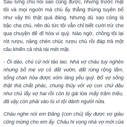
Sau lưng chú nói sao cũng được, nhưng trước mặt
tôi và mọi người mà chú ấy thẳng thừng tuyên bố
như vậy thì thật quá đáng. Nhưng dù sao cũng là
bậc cha chú, nên dù tức tôi vẫn chỉ biết cười trừ cho
qua chuyện để dĩ hòa vi quý. Nào ngờ, chồng tôi lại
rót rượu, nâng chén chúc rượu chú rồi đáp trả một
câu khiến cả nhà tái mét mặt.
- Ôi dào, chú cứ nói tào lao. Nhà vợ cháu tuy nghèo
nhưng bố mẹ vợ có đất vườn, đất rừng rộng lắm,
sống chan hòa được xóm làng yêu quý. Bố vợ sống
thật thà chất phác, chung thủy với vợ con chứ đâu
như chú lấy vợ hai rồi còn bị gái lừa mấy trăm triệu,
đã vậy còn phải vào tù vì tội đánh người nữa.
Cháu nghe nói em Đăng (con chú) lấy được vợ giàu
cũng mừng cho em ấy. Cháu hi vọng nhà vợ mới của