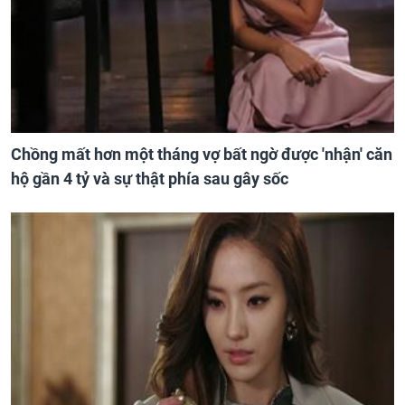
Chồng mất hơn một tháng vợ bất ngờ được 'nhận' căn
hộ gần 4 tỷ và sự thật phía sau gây sốc