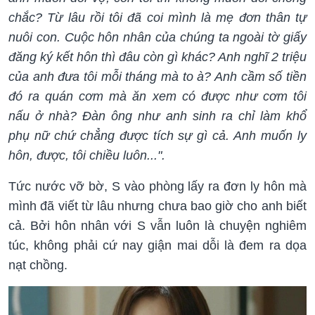
chắc? Từ lâu rồi tôi đã coi mình là mẹ đơn thân tự
nuôi con. Cuộc hôn nhân của chúng ta ngoài tờ giấy
đăng ký kết hôn thì đâu còn gì khác? Anh nghĩ 2 triệu
của anh đưa tôi mỗi tháng mà to à? Anh cầm số tiền
đó ra quán cơm mà ăn xem có được như cơm tôi
nấu ở nhà? Đàn ông như anh sinh ra chỉ làm khổ
phụ nữ chứ chẳng được tích sự gì cả. Anh muốn ly
hôn, được, tôi chiều luôn...".
Tức nước vỡ bờ, S vào phòng lấy ra đơn ly hôn mà
mình đã viết từ lâu nhưng chưa bao giờ cho anh biết
cả. Bởi hôn nhân với S vẫn luôn là chuyện nghiêm
túc, không phải cứ nay giận mai dỗi là đem ra dọa
nạt chồng.