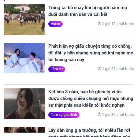
Trọng tài bỏ chạy khi bị người hâm mộ
đuổi đánh trên sân và cái kết
1 giờ 12 phút trước
Video
Phát hiện vợ giấu chuyện từng có chồng,
tôi đòi ly hôn nhưng sững sờ khi nghe mẹ
tôi buông câu này
1 giờ 22 phút trước
Tâm sự
Kết hôn 3 năm, bạn bè ghen tỵ vì tôi
được chồng chiều chuộng hết mực nhưng
sự thật phía sau khiến tôi khóc nghẹn
1 giờ 32 phút trước
Tâm sự gia đình
Lấy đàn ông gia trưởng, tôi nhiều lần rơi