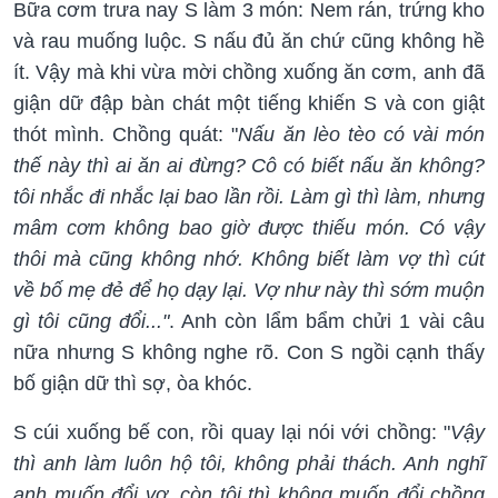
Bữa cơm trưa nay S làm 3 món: Nem rán, trứng kho
và rau muống luộc. S nấu đủ ăn chứ cũng không hề
ít. Vậy mà khi vừa mời chồng xuống ăn cơm, anh đã
giận dữ đập bàn chát một tiếng khiến S và con giật
thót mình. Chồng quát: "
Nấu ăn lèo tèo có vài món
thế này thì ai ăn ai đừng? Cô có biết nấu ăn không?
tôi nhắc đi nhắc lại bao lần rồi. Làm gì thì làm, nhưng
mâm cơm không bao giờ được thiếu món. Có vậy
thôi mà cũng không nhớ. Không biết làm vợ thì cút
về bố mẹ đẻ để họ dạy lại. Vợ như này thì sớm muộn
gì tôi cũng đổi..."
. Anh còn lẩm bẩm chửi 1 vài câu
nữa nhưng S không nghe rõ. Con S ngồi cạnh thấy
bố giận dữ thì sợ, òa khóc.
S cúi xuống bế con, rồi quay lại nói với chồng: "
Vậy
thì anh làm luôn hộ tôi, không phải thách. Anh nghĩ
anh muốn đổi vợ, còn tôi thì không muốn đổi chồng