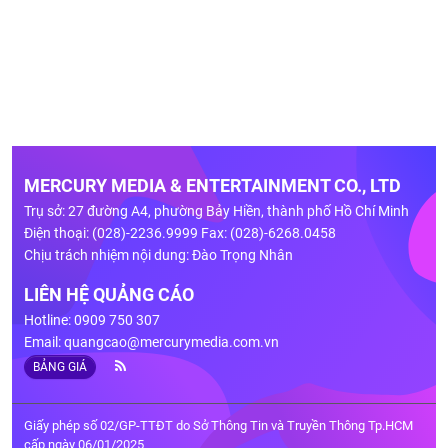
MERCURY MEDIA & ENTERTAINMENT CO., LTD
Trụ sở: 27 đường A4, phường Bảy Hiền, thành phố Hồ Chí Minh
Điện thoại: (028)-2236.9999 Fax: (028)-6268.0458
Chịu trách nhiệm nội dung: Đào Trọng Nhân
LIÊN HỆ QUẢNG CÁO
Hotline: 0909 750 307
Email:
quangcao@mercurymedia.com.vn
BẢNG GIÁ
Giấy phép số 02/GP-TTĐT do Sở Thông Tin và Truyền Thông Tp.HCM
cấp ngày 06/01/2025