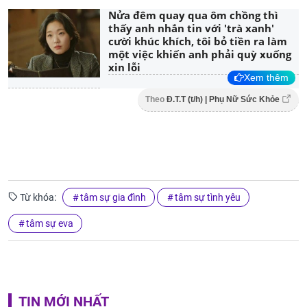
Nửa đêm quay qua ôm chồng thì
thấy anh nhắn tin với 'trà xanh'
cười khúc khích, tôi bỏ tiền ra làm
một việc khiến anh phải quỳ xuống
xin lỗi
Xem thêm
Theo
Đ.T.T (t/h) | Phụ Nữ Sức Khỏe
Từ khóa:
tâm sự gia đình
tâm sự tình yêu
tâm sự eva
TIN MỚI NHẤT