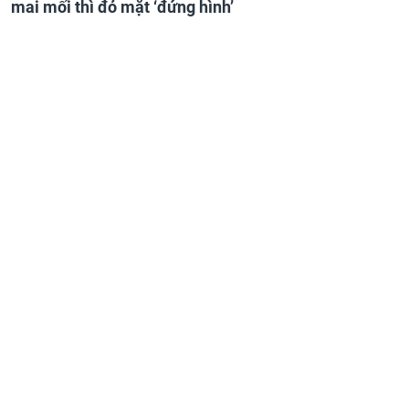
mai mối thì đỏ mặt ‘đứng hình’