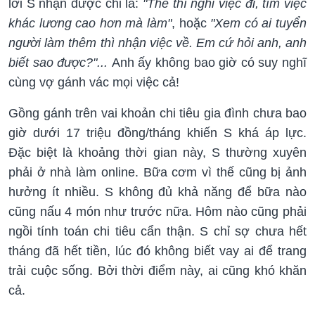
lời S nhận được chỉ là:
"Thế thì nghỉ việc đi, tìm việc
khác lương cao hơn mà làm"
, hoặc
"Xem có ai tuyển
người làm thêm thì nhận việc về. Em cứ hỏi anh, anh
biết sao được?"...
Anh ấy không bao giờ có suy nghĩ
cùng vợ gánh vác mọi việc cả!
Gồng gánh trên vai khoản chi tiêu gia đình chưa bao
giờ dưới 17 triệu đồng/tháng khiến S khá áp lực.
Đặc biệt là khoảng thời gian này, S thường xuyên
phải ở nhà làm online. Bữa cơm vì thế cũng bị ảnh
hưởng ít nhiều. S không đủ khả năng để bữa nào
cũng nấu 4 món như trước nữa. Hôm nào cũng phải
ngồi tính toán chi tiêu cẩn thận. S chỉ sợ chưa hết
tháng đã hết tiền, lúc đó không biết vay ai để trang
trải cuộc sống. Bởi thời điểm này, ai cũng khó khăn
cả.