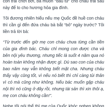
con trai chơi bời, bà muốn “đầu tư” cho cháu trai sau
này để lo cho hương hỏa gia đình.
Tôi đương nhiên hiểu nếu mẹ Quốc đề huề con cháu
thì cần gì đến đứa cháu bà bắt “bỏ” ngày trước? Tôi
liền trả lời bà:
“Từ trước đến giờ mẹ con cháu chưa từng cần tiền
của gia đình bác. Cháu chỉ mong con được cha và
bên nội yêu thương, nhưng tiếc là suốt 4 năm qua nó
hoàn toàn không nhận được gì. Dù sao con của cháu
bao năm nay vẫn không biết mặt cha. Nhưng cháu
thấy vậy cũng tốt, vì nếu nó biết thì chỉ càng tủi thân
vì có mà cũng như không. Nếu bác muốn gặp cháu
nội thì nó cũng ở đây rồi, nhưng tài sản thì xin thôi ạ,
mẹ con cháu không cần!”.
Nghe tôi nói thế thì mẹ của Quốc khóc nghẹn không