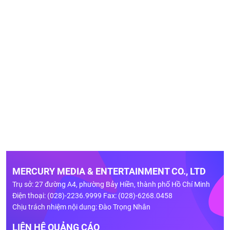
MERCURY MEDIA & ENTERTAINMENT CO., LTD
Trụ sở: 27 đường A4, phường Bảy Hiền, thành phố Hồ Chí Minh
Điện thoại: (028)-2236.9999 Fax: (028)-6268.0458
Chịu trách nhiệm nội dung: Đào Trọng Nhân
LIÊN HỆ QUẢNG CÁO