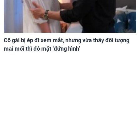
Cô gái bị ép đi xem mắt, nhưng vừa thấy đối tượng
mai mối thì đỏ mặt ‘đứng hình’