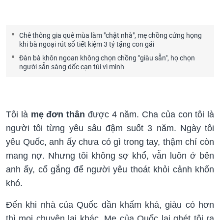
Chê thông gia quê mùa làm "chật nhà", mẹ chồng cứng họng
khi bà ngoại rút sổ tiết kiệm 3 tỷ tặng con gái
Đàn bà khôn ngoan không chọn chồng "giàu sẵn", họ chọn
người sẵn sàng dốc cạn túi vì mình
Tôi là
mẹ đơn thân
được 4 năm. Cha của con tôi là
người tôi từng yêu sâu đậm suốt 3 năm. Ngày tôi
yêu Quốc, anh ấy chưa có gì trong tay, thậm chí còn
mang nợ. Nhưng tôi không sợ khổ, vẫn luôn ở bên
anh ấy, cố gắng để người yêu thoát khỏi cảnh khốn
khó.
Đến khi nhà của Quốc dần khấm khá, giàu có hơn
thì mọi chuyện lại khác. Mẹ của Quốc lại ghét tôi ra