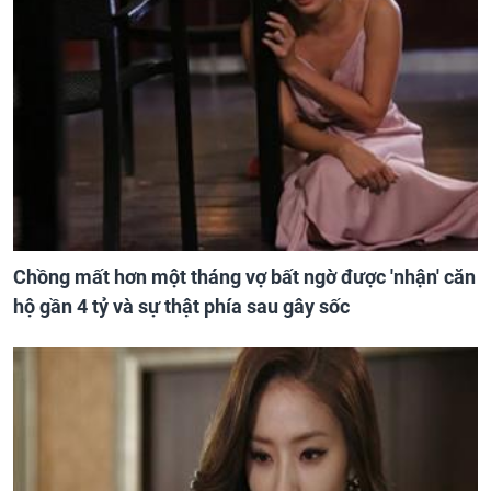
Chồng mất hơn một tháng vợ bất ngờ được 'nhận' căn
hộ gần 4 tỷ và sự thật phía sau gây sốc