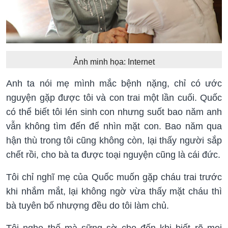
Ảnh minh họa: Internet
Anh ta nói mẹ mình mắc bệnh nặng, chỉ có ước
nguyện gặp được tôi và con trai một lần cuối. Quốc
có thể biết tôi lén sinh con nhưng suốt bao năm anh
vẫn không tìm đến để nhìn mặt con. Bao năm qua
hận thù trong tôi cũng không còn, lại thấy người sắp
chết rồi, cho bà ta được toại nguyện cũng là cái đức.
Tôi chỉ nghĩ mẹ của Quốc muốn gặp cháu trai trước
khi nhắm mắt, lại không ngờ vừa thấy mặt cháu thì
bà tuyên bố nhượng đều do tôi làm chủ.
Tôi nghe thế mà sững sờ cho đến khi biết rõ mọi