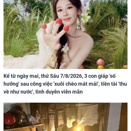
Kể từ ngày mai, thứ Sáu 7/8/2026, 3 con giáp 'số
hưởng' sau công việc 'xuôi chèo mát mái', tiền tài 'thu
về như nước', tình duyên viên mãn