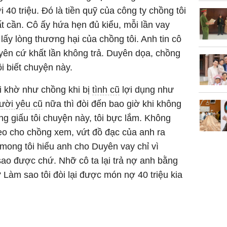
 40 triệu. Đó là tiền quỹ của công ty chồng tôi
ất cần. Cô ấy hứa hẹn đủ kiểu, mỗi lần vay
lấy lòng thương hại của chồng tôi. Anh tin cô
yên cứ khất lần không trả. Duyên dọa, chồng
ôi biết chuyện này.
ai khờ như chồng khi bị
tình cũ
lợi dụng như
ười yêu cũ
nữa thì đòi đến bao giờ khi không
ng giấu tôi chuyện này, tôi bực lắm. Không
eo cho chồng xem, vứt đồ đạc của anh ra
, mong tôi hiểu anh cho Duyên vay chỉ vì
 sao được chứ. Nhỡ cô ta lại trả nợ anh bằng
àm sao tôi đòi lại được món nợ 40 triệu kia