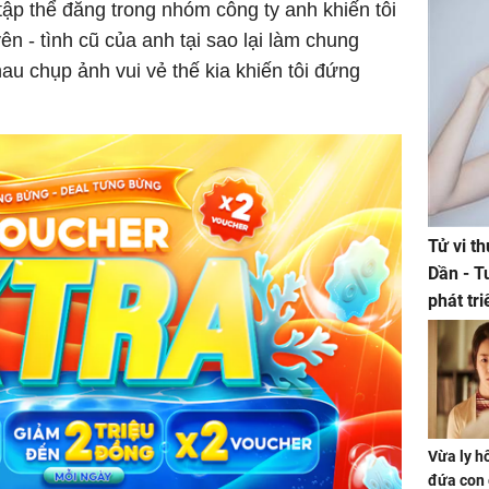
tập thể đăng trong nhóm công ty anh khiến tôi
n - tình cũ của anh tại sao lại làm chung
u chụp ảnh vui vẻ thế kia khiến tôi đứng
Tử vi t
Dần - T
phát tr
ảm đạm
Vừa ly hô
đứa con 