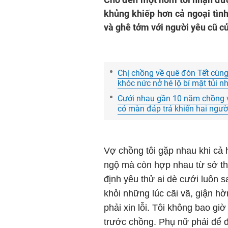
khủng khiếp hơn cả ngoại tình
và ghê tởm với người yêu cũ c
Chị chồng về quê đón Tết cùng 
khóc nức nở hé lộ bí mật tủi 
Cưới nhau gần 10 năm chồng vẫn
có màn đáp trả khiến hai ngườ
Vợ chồng tôi gặp nhau khi cả 
ngộ mà còn hợp nhau từ sở thí
định yêu thử ai dè cưới luôn 
khỏi những lúc cãi vã, giận hờ
phải xin lỗi. Tôi không bao gi
trước chồng. Phụ nữ phải để 