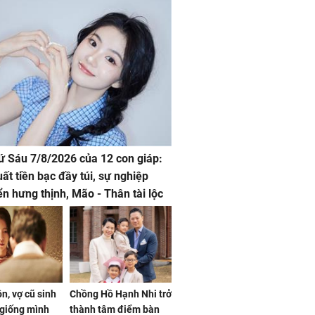
hứ Sáu 7/8/2026 của 12 con giáp:
uất tiền bạc đầy túi, sự nghiệp
iển hưng thịnh, Mão - Thân tài lộc
, mọi sự khó thành công mỹ mãn
n, vợ cũ sinh
Chồng Hồ Hạnh Nhi trở
giống mình
thành tâm điểm bàn