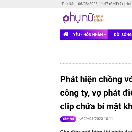
Thứ Năm, 06/08/2026, 11:47 (GMT+7)
Hot
YÊU - HÔN NHÂN
ĐỜI SỐN
Phát hiện chồng vớ
công ty, vợ phát đ
clip chứa bí mật k
29/01/2023 10:11
Tâm sự
Cho đến một hôm tôi nhận đượ