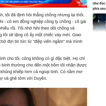
như đúc 
phía sau
, tôi đã định hỏi thẳng chồng nhưng lại thôi.
hi - cô em đồng nghiệp công ty chồng - cô gái
nhiều rồi. Tôi nhờ Nhi theo dõi chồng và
ng tôi sẽ tặng cô ấy một chiếc váy mới. Giao
chờ đợi tin tức từ "điệp viên ngầm" mà mình
Nhan sắc
con gái 
4 lần ph
nh cho tôi, cũng không có gì đặc biệt. Họ chỉ
bất ngờ
 bình thường cho đến một hôm tôi nhận được
t khủng khiếp hơn cả ngoại tình. Có nằm mơ
 sợ và ghê tởm với Duyên.
Danh tín
nổi tiếng
phải khâ