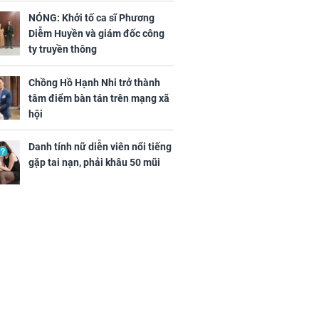
- Mão công việc khó khăn, tiền
bạc đội nón ra đi
NÓNG: Khởi tố ca sĩ Phương
Diễm Huyền và giám đốc công
ty truyền thông
Chồng Hồ Hạnh Nhi trở thành
tâm điểm bàn tán trên mạng xã
hội
Danh tính nữ diễn viên nổi tiếng
gặp tai nạn, phải khâu 50 mũi