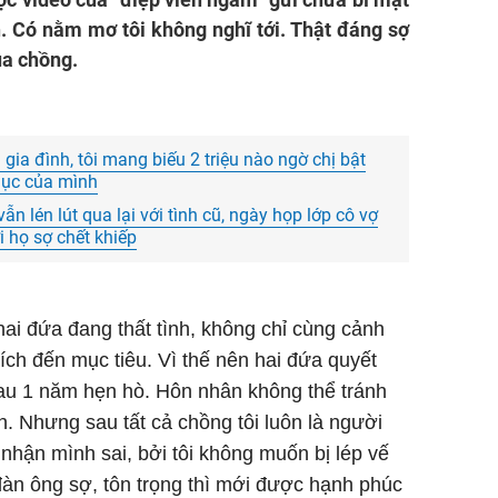
. Có nằm mơ tôi không nghĩ tới. Thật đáng sợ
ủa chồng.
gia đình, tôi mang biếu 2 triệu nào ngờ chị bật
nhục của mình
 lén lút qua lại với tình cũ, ngày họp lớp cô vợ
i họ sợ chết khiếp
hai đứa đang thất tình, không chỉ cùng cảnh
ch đến mục tiêu. Vì thế nên hai đứa quyết
sau 1 năm hẹn hò. Hôn nhân không thể tránh
n. Nhưng sau tất cả chồng tôi luôn là người
ờ nhận mình sai, bởi tôi không muốn bị lép vế
đàn ông sợ, tôn trọng thì mới được hạnh phúc