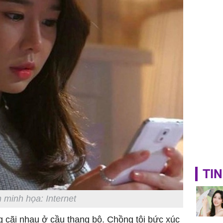
TIN
 minh họa: Internet
 cãi nhau ở cầu thang bộ. Chồng tôi bức xúc