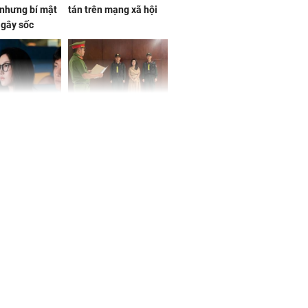
nhưng bí mật
tán trên mạng xã hội
 gây sốc
 ở tuổi 20 của
NÓNG: Khởi tố ca sĩ
Vương Phi sau
Phương Diễm Huyền
ẫu thuật gây
và giám đốc công ty
truyền thông
h nữ diễn viên
 gặp tai nạn,
u 50 mũi