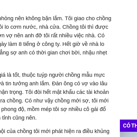
 phòng nên không bận lắm. Tôi giao cho chồng
tôi lo cơm nước, nhà cửa. Chồng tôi thì được
n vợ nên anh đỡ tôi rất nhiều việc nhà. Có
y làm 8 tiếng ở công ty. Hết giờ về nhà lo
hẳng sợ anh có thời gian chơi bời, nhậu nhẹt
á là tốt, thuộc tuýp người chồng mẫu mực
à tin tưởng anh lắm. Đàn ông có vợ vào lâu
thận trọng. Tôi đòi hết mật khẩu các tài khoản
tra chồng. Có như vậy chồng mới sợ, tôi mới
i phong độ, mồm mép tôi sợ nhiều cô gái đổ
 tỉnh cũng nên.
CÓ T
ội của chồng tôi mới phát hiện ra điều khủng