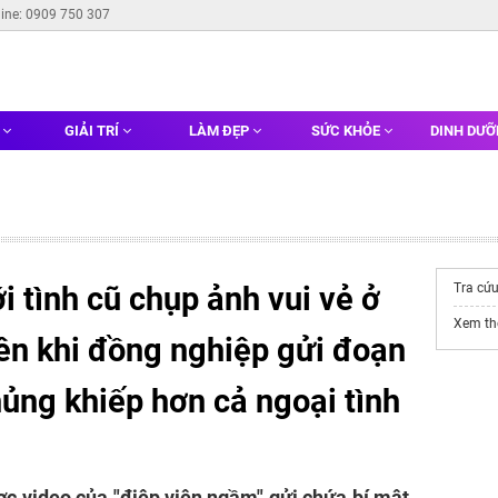
line: 0909 750 307
G
GIẢI TRÍ
LÀM ĐẸP
SỨC KHỎE
DINH DƯ
i tình cũ chụp ảnh vui vẻ ở
Tra cứu
Xem t
iên khi đồng nghiệp gửi đoạn
hủng khiếp hơn cả ngoại tình
c video của "điệp viên ngầm" gửi chứa bí mật