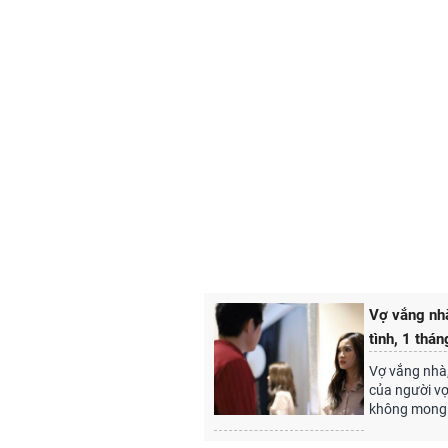
Vợ vắng nhà
tình, 1 thá
Vợ vắng nhà
của người vợ
không mong m