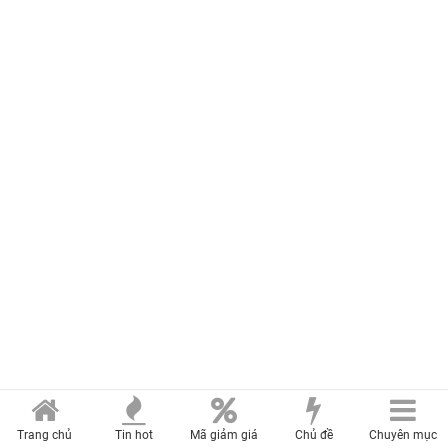
Trang chủ
Tin hot
Mã giảm giá
Chủ đề
Chuyên mục