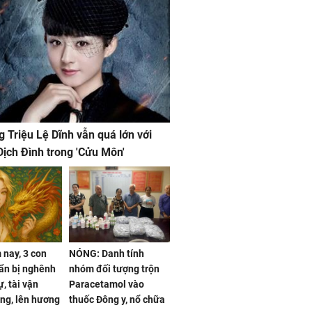
g Triệu Lệ Dĩnh vẫn quá lớn với
ịch Đình trong 'Cửu Môn'
nay, 3 con
NÓNG: Danh tính
ẩn bị nghênh
nhóm đối tượng trộn
, tài vận
Paracetamol vào
ng, lên hương
thuốc Đông y, nổ chữa