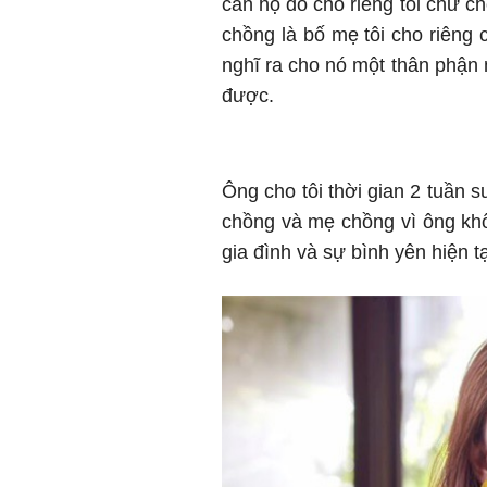
căn hộ đó cho riêng tôi chứ ch
chồng là bố mẹ tôi cho riêng 
nghĩ ra cho nó một thân phận 
được.
Ông cho tôi thời gian 2 tuần s
chồng và mẹ chồng vì ông kh
gia đình và sự bình yên hiện tạ