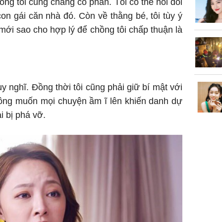
ồng tôi cũng chẳng có phần. Tôi có thể nói dối
con gái căn nhà đó. Còn về thằng bé, tôi tùy ý
mới sao cho hợp lý để chồng tôi chấp thuận là
uy nghĩ. Đồng thời tôi cũng phải giữ bí mật với
ông muốn mọi chuyện ầm ĩ lên khiến danh dự
i bị phá vỡ.