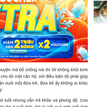
hóa Rồn
gom hết
nhà
Giá trị s
cách sử
của loại
huyện mà bố chồng nói thì tôi không khỏi kinh
Chân du
ho tôi một căn hộ, với điều kiện tôi phải giúp
viên Hoa
ận nuôi một đứa trẻ, đứa bé ấy không ai khác
ứng ngượ
nghèo
g!
50 tuổi nhưng vẫn trẻ khỏe và phong độ. Con