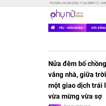
Thứ Năm, 06/08/2026, 17:44 (GMT+7)
Hot
YÊU - HÔN NHÂN
ĐỜI SỐN
Nửa đêm bố chồng
vắng nhà, giữa trời
một giao dịch trái
vừa mừng vừa sợ