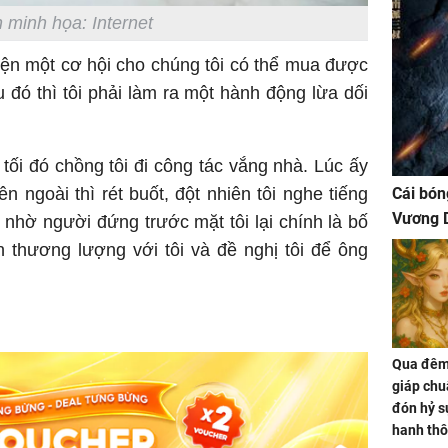
 minh họa: Internet
ện một cơ hội cho chúng tôi có thể mua được
 đó thì tôi phải làm ra một hành động lừa dối
tối đó chồng tôi đi công tác vắng nhà. Lúc ấy
ên ngoài thì rét buốt, đột nhiên tôi nghe tiếng
Cái bón
Vương D
nhờ người đứng trước mặt tôi lại chính là bố
 thương lượng với tôi và đề nghị tôi để ông
Qua đêm 
giáp chu
đón hỷ sự
hanh thô