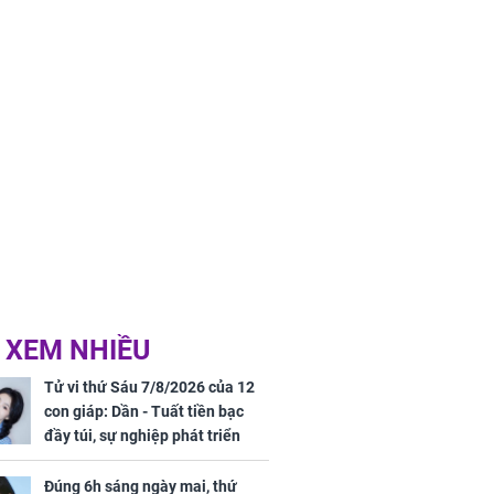
 XEM NHIỀU
Tử vi thứ Sáu 7/8/2026 của 12
con giáp: Dần - Tuất tiền bạc
đầy túi, sự nghiệp phát triển
hưng thịnh, Mão - Thân tài lộc
ảm đạm, mọi sự khó thành công
Đúng 6h sáng ngày mai, thứ