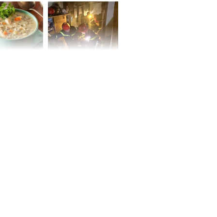
g hóa Phượng,
bách bệnh
 may mắn về
ức khỏe và
Cháy nhà 2 tầng ở
 dụng đúng
TPHCM, cha và con
 hạt bình dân
trai 12 tuổi tử vong
thương tâm
ng nam diễn
 ngữ gây phản
c khi than