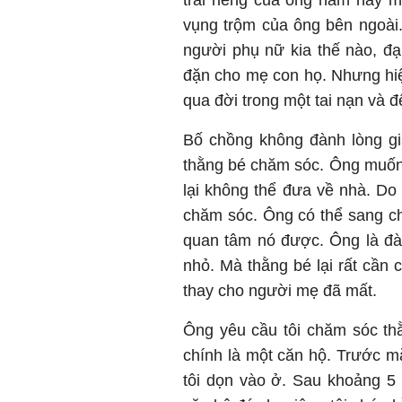
trai riêng của ông năm nay mớ
vụng trộm của ông bên ngoài.
người phụ nữ kia thế nào, đ
đặn cho mẹ con họ. Nhưng hi
qua đời trong một tai nạn và 
Bố chồng không đành lòng gi
thằng bé chăm sóc. Ông muốn
lại không thể đưa về nhà. Do
chăm sóc. Ông có thể sang ch
quan tâm nó được. Ông là đàn
nhỏ. Mà thằng bé lại rất cần 
thay cho người mẹ đã mất.
Ông yêu cầu tôi chăm sóc thằ
chính là một căn hộ. Trước m
tôi dọn vào ở. Sau khoảng 5 n