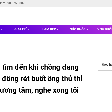
line: 0909 750 307
G
GIẢI TRÍ
LÀM ĐẸP
SỨC KHỎE
DINH DƯ
 tìm đến khi chồng đang
khóa họ
 đông rét buốt ông thủ thỉ
 lương tâm, nghe xong tôi