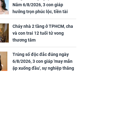
mỹ mãn
Năm 6/8/2026, 3 con giáp
hưởng trọn phúc lộc, tiền tài
tăng vọt, công danh sự nghiệp
thăng hạng không ngừng
Cháy nhà 2 tầng ở TPHCM, cha
và con trai 12 tuổi tử vong
thương tâm
Trúng số độc đắc đúng ngày
6/8/2026, 3 con giáp 'may mắn
ập xuống đầu', sự nghiệp thăng
tiến vượt bậc, tài lộc phủ kín
đường đi