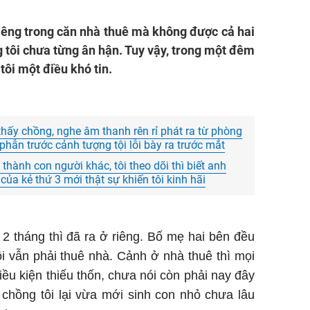
iêng trong căn nhà thuê mà không được cả hai
g tôi chưa từng ân hận. Tuy vậy, trong một đêm
tôi một điều khó tin.
hấy chồng, nghe âm thanh rên rỉ phát ra từ phòng
 phẫn trước cảnh tượng tội lỗi bày ra trước mắt
hành con người khác, tôi theo dõi thì biết anh
 của kẻ thứ 3 mới thật sự khiến tôi kinh hãi
2 tháng thì đã ra ở riêng. Bố mẹ hai bên đều
i vẫn phải thuê nhà. Cảnh ở nhà thuê thì mọi
điều kiện thiếu thốn, chưa nói còn phải nay đây
chồng tôi lại vừa mới sinh con nhỏ chưa lâu