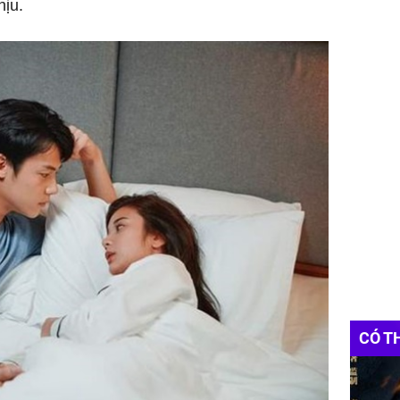
hịu.
CÓ T