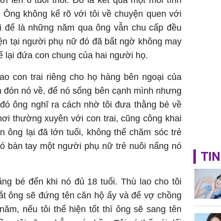
i lên 6 tuổi thôi. Đó là kết quả một mối tình
 Ông không kể rõ với tôi về chuyện quen với
ại để là những năm qua ông vẫn chu cấp đều
ện tại người phụ nữ đó đã bất ngờ không may
để lại đứa con chung của hai người họ.
ao con trai riêng cho họ hàng bên ngoại của
 đón nó về, để nó sống bên cạnh mình nhưng
 đó ông nghĩ ra cách nhờ tôi đưa thằng bé về
ơi thường xuyên với con trai, cũng công khai
 ông lại đã lớn tuổi, không thể chăm sóc trẻ
có bàn tay một người phụ nữ trẻ nuôi nấng nó
TIN
ng bé đến khi nó đủ 18 tuổi. Thù lao cho tôi
ắt ông sẽ đứng tên căn hộ ấy và để vợ chồng
ăm, nếu tôi thể hiện tốt thì ông sẽ sang tên