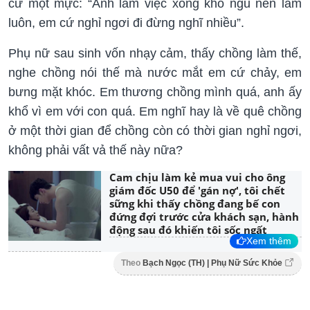
cứ một mực: “Anh làm việc xong khó ngủ nên làm
luôn, em cứ nghỉ ngơi đi đừng nghĩ nhiều”.
Phụ nữ sau sinh vốn nhạy cảm, thấy chồng làm thế,
nghe chồng nói thế mà nước mắt em cứ chảy, em
bưng mặt khóc. Em thương chồng mình quá, anh ấy
khổ vì em với con quá. Em nghĩ hay là về quê chồng
ở một thời gian để chồng còn có thời gian nghỉ ngơi,
không phải vất vả thế này nữa?
Cam chịu làm kẻ mua vui cho ông
giám đốc U50 để 'gán nợ', tôi chết
sững khi thấy chồng đang bế con
đứng đợi trước cửa khách sạn, hành
động sau đó khiến tôi sốc ngất
Xem thêm
Theo
Bạch Ngọc (TH) | Phụ Nữ Sức Khỏe