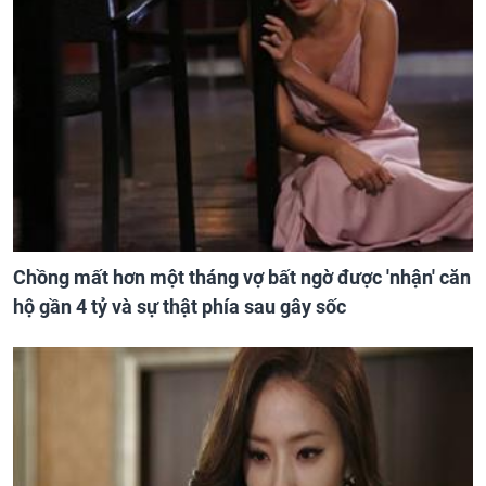
Chồng mất hơn một tháng vợ bất ngờ được 'nhận' căn
hộ gần 4 tỷ và sự thật phía sau gây sốc