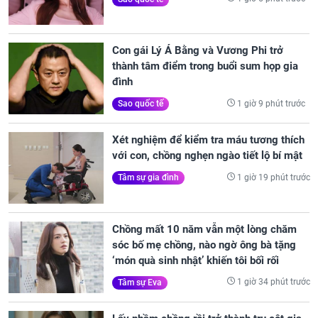
Con gái Lý Á Bằng và Vương Phi trở
thành tâm điểm trong buổi sum họp gia
đình
1 giờ 9 phút trước
Sao quốc tế
Xét nghiệm để kiểm tra máu tương thích
với con, chồng nghẹn ngào tiết lộ bí mật
1 giờ 19 phút trước
Tâm sự gia đình
Chồng mất 10 năm vẫn một lòng chăm
sóc bố mẹ chồng, nào ngờ ông bà tặng
‘món quà sinh nhật’ khiến tôi bối rối
1 giờ 34 phút trước
Tâm sự Eva