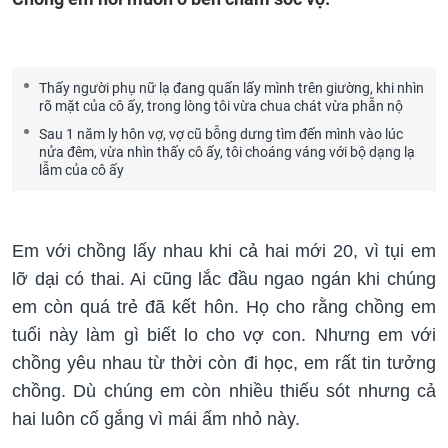
Thấy người phụ nữ lạ đang quấn lấy mình trên giường, khi nhìn
rõ mặt của cô ấy, trong lòng tôi vừa chua chát vừa phẫn nộ
Sau 1 năm ly hôn vợ, vợ cũ bỗng dưng tìm đến mình vào lúc
nửa đêm, vừa nhìn thấy cô ấy, tôi choáng váng với bộ dạng lạ
lẫm của cô ấy
Em với chồng lấy nhau khi cả hai mới 20, vì tụi em
lỡ dại có thai. Ai cũng lắc đầu ngao ngán khi chúng
em còn quá trẻ đã kết hôn. Họ cho rằng chồng em
tuổi này làm gì biết lo cho vợ con. Nhưng em với
chồng yêu nhau từ thời còn đi học, em rất tin tưởng
chồng. Dù chúng em còn nhiều thiếu sót nhưng cả
hai luôn cố gắng vì mái ấm nhỏ này.