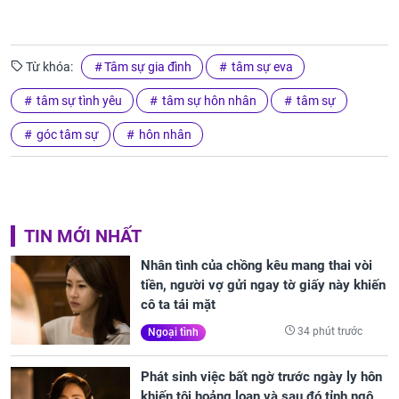
Từ khóa:
Tâm sự gia đình
tâm sự eva
tâm sự tình yêu
tâm sự hôn nhân
tâm sự
góc tâm sự
hôn nhân
TIN MỚI NHẤT
Nhân tình của chồng kêu mang thai vòi
tiền, người vợ gửi ngay tờ giấy này khiến
cô ta tái mặt
34 phút trước
Ngoại tình
Phát sinh việc bất ngờ trước ngày ly hôn
khiến tôi hoảng loạn và sau đó tỉnh ngộ