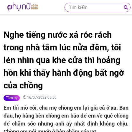
Nghe tiếng nước xả róc rách
trong nhà tắm lúc nửa đêm, tôi
lén nhìn qua khe cửa thì hoảng
hồn khi thấy hành động bất ngờ
của chồng
16/07/2023 05:50
Tâm sự
Em thì mồ côi, cha mẹ chồng em lại già cả ở xa. Ban
đầu, họ hàng bên chồng em bảo để em về quê chồng
để chăm sóc nhưng anh ấy nhất định không chịu.
Chồng em nói muốn ở bên chăm sóc vợ.