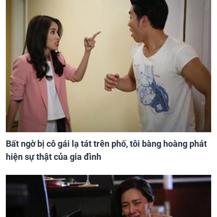
Bất ngờ bị cô gái lạ tát trên phố, tôi bàng hoàng phát
hiện sự thật của gia đình