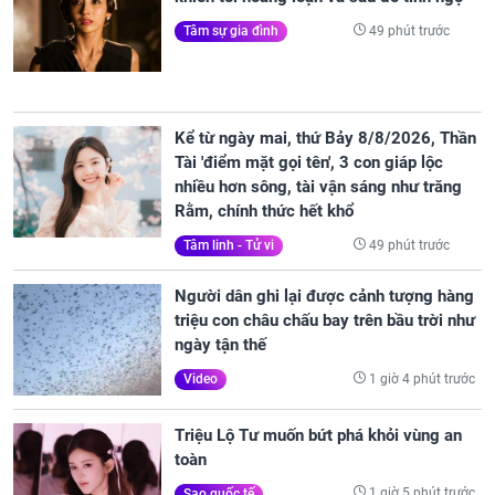
49 phút trước
Tâm sự gia đình
Kể từ ngày mai, thứ Bảy 8/8/2026, Thần
Tài 'điểm mặt gọi tên', 3 con giáp lộc
nhiều hơn sông, tài vận sáng như trăng
Rằm, chính thức hết khổ
49 phút trước
Tâm linh - Tử vi
Người dân ghi lại được cảnh tượng hàng
triệu con châu chấu bay trên bầu trời như
ngày tận thế
1 giờ 4 phút trước
Video
Triệu Lộ Tư muốn bứt phá khỏi vùng an
toàn
1 giờ 5 phút trước
Sao quốc tế