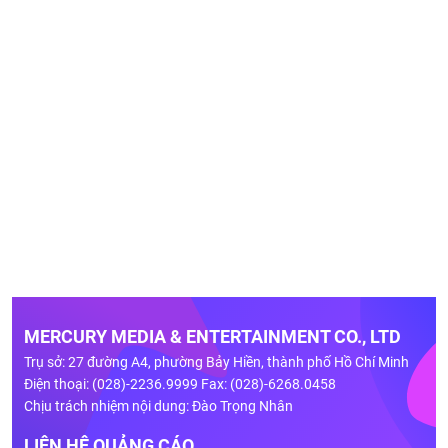
MERCURY MEDIA & ENTERTAINMENT CO., LTD
Trụ sở: 27 đường A4, phường Bảy Hiền, thành phố Hồ Chí Minh
Điện thoại: (028)-2236.9999 Fax: (028)-6268.0458
Chịu trách nhiệm nội dung: Đào Trọng Nhân
LIÊN HỆ QUẢNG CÁO