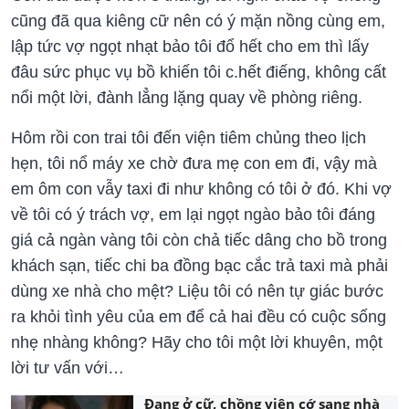
cũng đã qua kiêng cữ nên có ý mặn nồng cùng em,
lập tức vợ ngọt nhạt bảo tôi đổ hết cho em thì lấy
đâu sức phục vụ bồ khiến tôi c.hết điếng, không cất
nổi một lời, đành lẳng lặng quay về phòng riêng.
Hôm rồi con trai tôi đến viện tiêm chủng theo lịch
hẹn, tôi nổ máy xe chờ đưa mẹ con em đi, vậy mà
em ôm con vẫy taxi đi như không có tôi ở đó. Khi vợ
về tôi có ý trách vợ, em lại ngọt ngào bảo tôi đáng
giá cả ngàn vàng tôi còn chả tiếc dâng cho bồ trong
khách sạn, tiếc chi ba đồng bạc cắc trả taxi mà phải
dùng xe nhà cho mệt? Liệu tôi có nên tự giác bước
ra khỏi tình yêu của em để cả hai đều có cuộc sống
nhẹ nhàng không? Hãy cho tôi một lời khuyên, một
lời tư vấn với…
Đang ở cữ, chồng viện cớ sang nhà