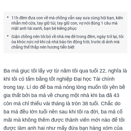
11h đêm đưa con về mà chồng vẫn say sưa cùng hội bạn, kiên
nhẫn mở cửa, tay giữ túi, tay giữ con, vợ nói đúng 1 câu mà
mặt anh tái xanh, bạn bè kiêng phục
Giận chồng nên tôi bỏ về nhà mẹ đẻ trong đêm, ngày trở lại, tôi
òa khóc nức nở khi cả nhà báo tin động trời, trước di ảnh mà
chẳng thể thắp nén hương tiễn biệt
Ba má giục tôi lấy vợ từ năm tôi qua tuổi 22, nghĩa là
khi tôi có tấm bằng tốt nghiệp Đại học Tài chính
trong tay. Lí do để ba má nóng lòng muốn tôi yên bề
gia thất bởi ba má về chung một nhà khi ba đã 43
còn má chỉ thiếu vài tháng là tròn 38 tuổi. Chắc do
ba má đều lớn tuổi nên sau khi tôi ra đời, ba má cố
mãi mà không thêm được thành viên mới nào để tôi
được làm anh hai như mấy đứa bạn hàng xóm của