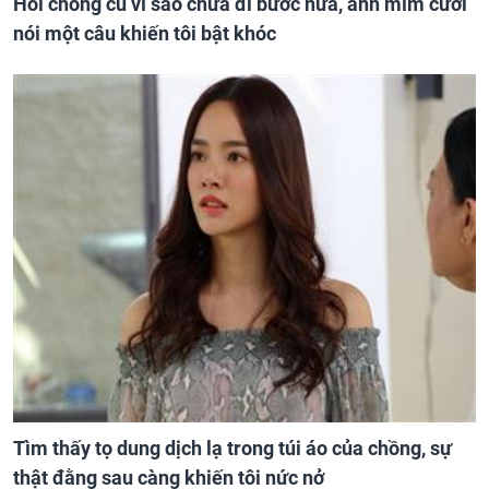
Hỏi chồng cũ vì sao chưa đi bước nữa, anh mỉm cười
nói một câu khiến tôi bật khóc
Tìm thấy tọ dung dịch lạ trong túi áo của chồng, sự
thật đằng sau càng khiến tôi nức nở