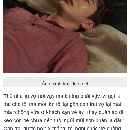
Ảnh minh họa: Internet
Thế nhưng vợ nói vậy mà không phải vậy, vì gọi là
tha cho tôi mà mỗi lần tôi lại gần con trai vợ lại mai
mỉa “chồng vừa ở khách sạn về à? Thay quần áo đi
kẻo con bé chưa đến tuổi ngửi mùi son phấn lạ đâu”.
Con trai được hơn 3 tháng, tôi nghĩ chắc vợ chồng