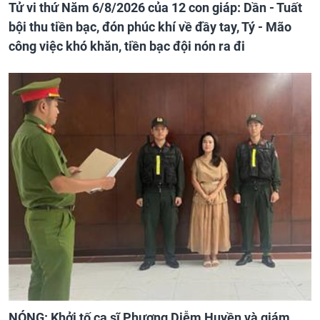
Tử vi thứ Năm 6/8/2026 của 12 con giáp: Dần - Tuất
bội thu tiền bạc, đón phúc khí về đầy tay, Tý - Mão
công việc khó khăn, tiền bạc đội nón ra đi
NÓNG: Khởi tố ca sĩ Phương Diễm Huyền và giám