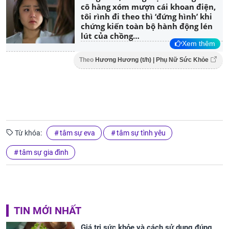
cô hàng xóm mượn cái khoan điện,
tôi rình đi theo thì ‘đứng hình’ khi
chứng kiến toàn bộ hành động lén
lút của chồng…
Xem thêm
Theo
Hương Hương (t/h) | Phụ Nữ Sức Khỏe
Từ khóa:
tâm sự eva
tâm sự tình yêu
tâm sự gia đình
TIN MỚI NHẤT
Giá trị sức khỏe và cách sử dụng đúng