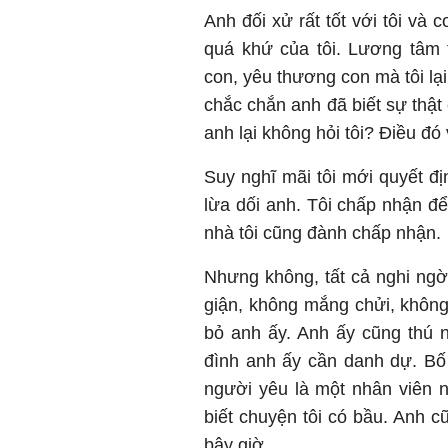
Anh đối xử rất tốt với tôi và
quá khứ của tôi. Lương tâm 
con, yêu thương con mà tôi lạ
chắc chắn anh đã biết sự thật
anh lại không hỏi tôi? Điều đó
Suy nghĩ mãi tôi mới quyết địn
lừa dối anh. Tôi chấp nhận để 
nhà tôi cũng đành chấp nhận.
Nhưng không, tất cả nghi ngờ
giận, không mắng chửi, không 
bỏ anh ấy. Anh ấy cũng thú nh
đình anh ấy cần danh dự. Bố
người yêu là một nhân viên n
biết chuyện tôi có bầu. Anh cũ
bây giờ.