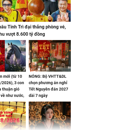
âu Tinh Trì đại thắng phòng vé,
hu vượt 8.600 tỷ đồng
ần mới (từ 10
NÓNG: Bộ VHTT&DL
/2026), 3 con
chọn phương án nghỉ
 thuận gió
Tết Nguyên đán 2027
n về như nước,
dài 7 ngày
 dư dả, Phú
 Hoa, vận
ai sáng