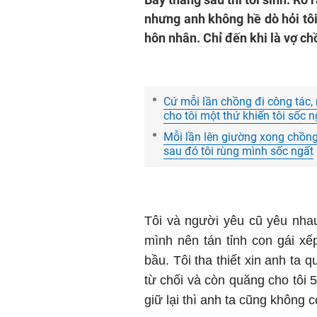
nhưng anh không hề dò hỏi tôi
hôn nhân. Chỉ đến khi là vợ ch
Cứ mỗi lần chồng đi công tác,
cho tôi một thứ khiến tôi sốc n
Mỗi lần lên giường xong chồng l
sau đó tôi rùng mình sốc ngất
Tôi và người yêu cũ yêu nhau
mình nên tán tỉnh con gái xếp
bầu. Tôi tha thiết xin anh ta 
từ chối và còn quăng cho tôi 5
giữ lại thì anh ta cũng không 