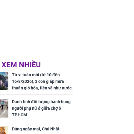
 XEM NHIỀU
Tử vi tuần mới (từ 10 đến
16/8/2026), 3 con giáp mưa
thuận gió hòa, tiền về như nước,
bạc vàng dư dả, Phú Quý Vinh
Hoa, vận trình khai sáng
Danh tính đối tượng hành hung
người phụ nữ ở giữa chợ ở
TP.HCM
Đúng ngày mai, Chủ Nhật