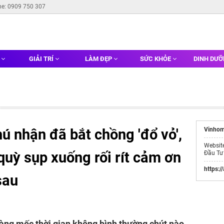
ne: 0909 750 307
G
GIẢI TRÍ
LÀM ĐẸP
SỨC KHỎE
DINH DƯ
ú nhận đã bắt chồng 'đổ vỏ',
Vinhom
Websit
quỳ sụp xuống rối rít cảm ơn
Đầu Tư
https:/
sau
 ràng mốc thời gian không bình thường chút nào