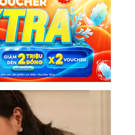
Giá vàng
ngày 8/8
vọt lên 1
đồng/lư
Trong 4 
tháng 6 
giáp vượ
Lộc, Phú
đổi mện
Hoàng, ô
ngơi đồ 