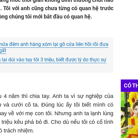
. Tôi với anh cũng chưa từng có quan hệ trước
ồng chúng tôi mới bắt đầu có quan hệ.
 nửa đêm anh hàng xóm lại gõ cửa liên hồi rồi đưa
gất
ại dúi vào tay tôi 3 triệu, biết được lý do thực sự
CÓ T
 4 năm thì chia tay. Anh ta vì sự nghiệp của
 và cưới cô ta. Đúng lúc ấy tôi biết mình có
quay về với mẹ con tôi. Nhưng anh ta lạnh lùng
 triệu kêu phá bỏ đi. Cho dù nếu tôi có cố tình
có trách nhiệm.