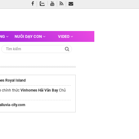
ỠNG
NUÔI DẠY CON
VIDEO
es Royal Island
e chính thức
Vinhomes Hải Vân Bay
Chủ
/alluvia-city.com