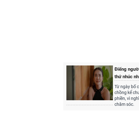
Điếng người
thứ nhúc nh
Từ ngày bố c
chồng kể chu
phiền, vì ng
chăm sóc.