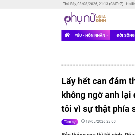
Thứ Bảy, 08/08/2026, 21:13 (GMT+7)
Hotli
YÊU - HÔN NHÂN
ĐỜI SỐN
Lấy hết can đảm th
không ngờ anh lại 
tôi vì sự thật phía 
18/05/2026 23:00
Tâm sự
Bảy tháng sau thì tôi sinh. Rõ