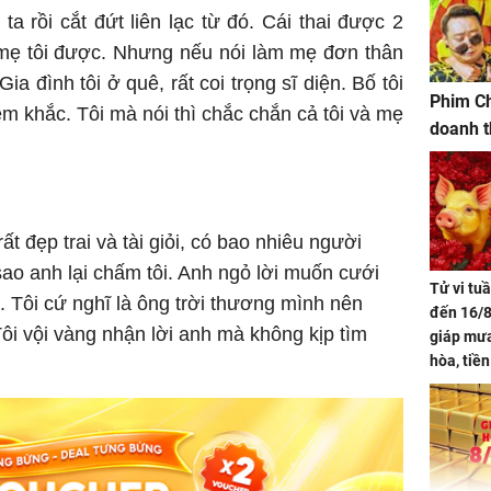
ta rồi cắt đứt liên lạc từ đó. Cái thai được 2
 mẹ tôi được. Nhưng nếu nói làm mẹ đơn thân
 Gia đình tôi ở quê, rất coi trọng sĩ diện. Bố tôi
Phim Ch
hiêm khắc. Tôi mà nói thì chắc chắn cả tôi và mẹ
doanh t
rất đẹp trai và tài giỏi, có bao nhiêu người
ao anh lại chấm tôi. Anh ngỏ lời muốn cưới
Tử vi tu
gờ. Tôi cứ nghĩ là ông trời thương mình nên
đến 16/8
ôi vội vàng nhận lời anh mà không kịp tìm
giáp mưa
hòa, tiề
bạc vàng
Quý Vinh
trình kh