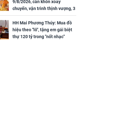
9/8/2026, càn khôn xoay
chuyển, vận trình thịnh vượng, 3
con giáp nhận phúc khí nhà trời,
tình tiền đỏ như son, vận may
HH Mai Phương Thúy: Mua đồ
hanh thông
hiệu theo "lô", tặng em gái biệt
thự 120 tỷ trong "nốt nhạc"