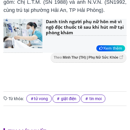
gồm: Chị L.T.M. (SN 1988) và anh N.V.N. (SN1992,
cùng trú tại phường Hải An, TP Hải Phòng).
Danh tính người phụ nữ hôn mê vì
ngộ độc thuốc tê sau khi hút mỡ tại
phòng khám
Xem thêm
Theo
Minh Thư (TH) | Phụ Nữ Sức Khỏe
Từ khóa:
tử vong
giật điện
tin moi