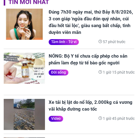
TIN MỚI NHẤT
Đúng 7h30 ngày mai, thứ Bảy 8/8/2026,
3 con giáp 'ngửa đầu đón quý nhân, cúi
đầu hốt tài lộc', giàu sang bất chấp, tình
duyên viên mãn
57 phút trước
Tâm linh - Tử vi
NÓNG: Bộ Y tế chưa cấp phép cho sản
phẩm làm đẹp từ tế bào gốc người
1 giờ 15 phút trước
Đời sống
Xe tải bị lật do nổ lốp, 2.000kg cá vương
vãi khắp đường cao tốc
1 giờ 45 phút trước
Video