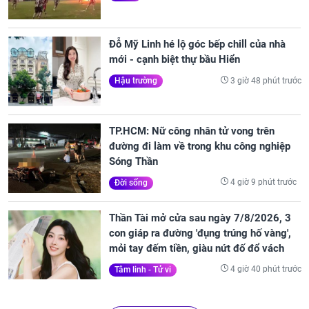
Đỗ Mỹ Linh hé lộ góc bếp chill của nhà
mới - cạnh biệt thự bầu Hiển
3 giờ 48 phút trước
Hậu trường
TP.HCM: Nữ công nhân tử vong trên
đường đi làm về trong khu công nghiệp
Sóng Thần
4 giờ 9 phút trước
Đời sống
Thần Tài mở cửa sau ngày 7/8/2026, 3
con giáp ra đường 'đụng trúng hố vàng',
mỏi tay đếm tiền, giàu nứt đố đổ vách
4 giờ 40 phút trước
Tâm linh - Tử vi