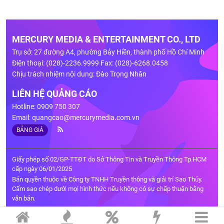
MERCURY MEDIA & ENTERTAINMENT CO., LTD
Trụ sở: 27 đường A4, phường Bảy Hiền, thành phố Hồ Chí Minh
Điện thoại: (028)-2236.9999 Fax: (028)-6268.0458
Chịu trách nhiệm nội dung: Đào Trọng Nhân
LIÊN HỆ QUẢNG CÁO
Hotline: 0909 750 307
Email:
quangcao@mercurymedia.com.vn
BẢNG GIÁ
Giấy phép số 02/GP-TTĐT do Sở Thông Tin và Truyền Thông Tp.HCM
cấp ngày 06/01/2025
Bản quyền thuộc về Công ty TNHH Truyền thông và giải trí Sao Thủy.
Cấm sao chép dưới mọi hình thức nếu không có sự chấp thuận bằng
văn bản.