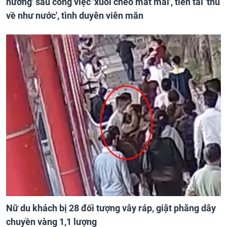
hưởng' sau công việc 'xuôi chèo mát mái', tiền tài 'thu
về như nước', tình duyên viên mãn
Nữ du khách bị 28 đối tượng vây ráp, giật phăng dây
chuyền vàng 1,1 lượng