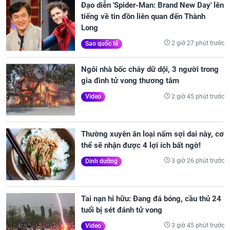
Đạo diễn 'Spider-Man: Brand New Day' lên
tiếng về tin đồn liên quan đến Thành
Long
2 giờ 27 phút trước
Sao quốc tế
Ngôi nhà bốc cháy dữ dội, 3 người trong
gia đình tử vong thương tâm
2 giờ 45 phút trước
Video
Thường xuyên ăn loại nấm sợi dai này, cơ
thể sẽ nhận được 4 lợi ích bất ngờ!
3 giờ 26 phút trước
Dinh dưỡng
Tai nạn hi hữu: Đang đá bóng, cầu thủ 24
tuổi bị sét đánh tử vong
3 giờ 45 phút trước
Video