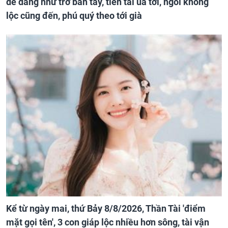
dễ dàng như trở bàn tay, tiền tài ùa tới, ngồi không
lộc cũng đến, phú quý theo tới già
Kể từ ngày mai, thứ Bảy 8/8/2026, Thần Tài 'điểm
mặt gọi tên', 3 con giáp lộc nhiều hơn sông, tài vận