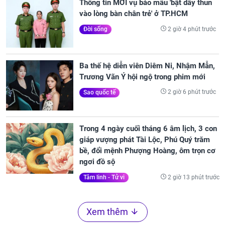
Thông tin MỚI vụ bảo mẫu 'bật dây thun
vào lòng bàn chân trẻ' ở TP.HCM
2 giờ 4 phút trước
Đời sống
Ba thế hệ diễn viên Diêm Ni, Nhậm Mẫn,
Trương Vãn Ý hội ngộ trong phim mới
2 giờ 6 phút trước
Sao quốc tế
Trong 4 ngày cuối tháng 6 âm lịch, 3 con
giáp vượng phát Tài Lộc, Phú Quý trăm
bề, đổi mệnh Phượng Hoàng, ôm trọn cơ
ngơi đồ sộ
2 giờ 13 phút trước
Tâm linh - Tử vi
Xem thêm