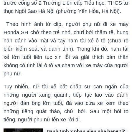
trước cổng số 2 Trường Liên cấp Tiểu học, THCS tư
thục Ngôi Sao Hà Nội (phường Yên Hòa, Hà Nội).
Theo hình ảnh từ clip, người phụ nữ đi xe máy
Honda SH chở theo trẻ nhỏ, chửi bới thậm tệ, hung
hãn đánh vào mặt và tay nam tài xế ô tô (chưa rõ
biển kiểm soát và danh tính). Trong khi đó, nam tài
xế lớn tuổi liên tục xin lỗi và giải thích bản thân
không cố tình lái ô tô va chạm với xe máy của người
phụ nữ.
Tuy nhiên, nữ tài xế bất chấp sự can ngăn của
những người xung quanh, tiếp tục lao vào
đánh
người
đàn ông lớn tuổi, đá vào cửa xe kèm theo
những tiếng quát tháo, chửi bới. Sau một hồi to
tiếng, người phụ nữ lên xe rời đi.
Danh tính 2 nhân viên nhà hàng tử