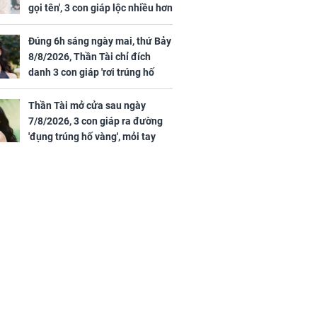
gọi tên', 3 con giáp lộc nhiều hơn
sông, tài vận sáng như trăng
Rằm, chính thức hết khổ
Đúng 6h sáng ngày mai, thứ Bảy
8/8/2026, Thần Tài chỉ đích
danh 3 con giáp 'rơi trúng hố
vàng', tiền bạc ùa về nhà 'như lũ
cuốn', vươn mình thành đại gia
Thần Tài mở cửa sau ngày
trong phút chốc
7/8/2026, 3 con giáp ra đường
'đụng trúng hố vàng', mỏi tay
đếm tiền, giàu nứt đố đổ vách