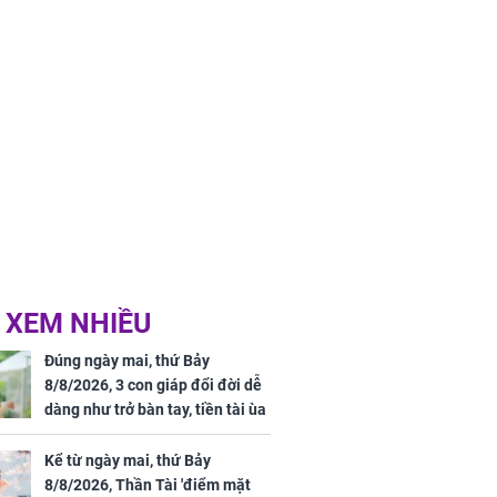
 XEM NHIỀU
Đúng ngày mai, thứ Bảy
8/8/2026, 3 con giáp đổi đời dễ
dàng như trở bàn tay, tiền tài ùa
tới, ngồi không lộc cũng đến,
phú quý theo tới già
Kể từ ngày mai, thứ Bảy
8/8/2026, Thần Tài 'điểm mặt