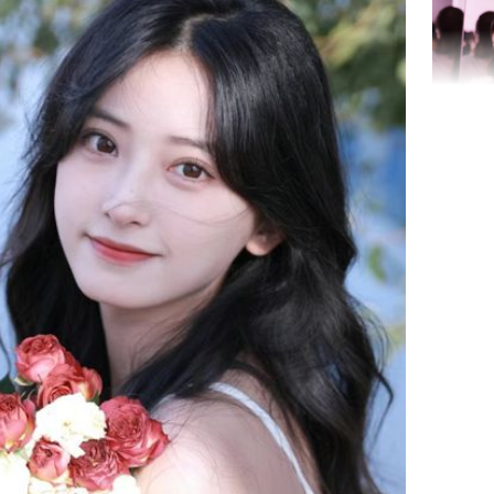
nữa hay
Triệu Lộ
phá khỏi
Thường x
nấm sợi d
sẽ nhận 
bất ngờ!