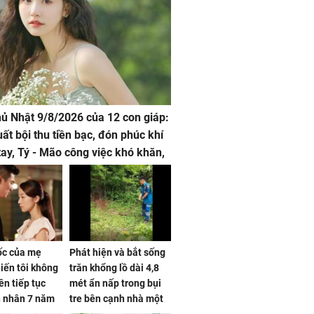
hủ Nhật 9/8/2026 của 12 con giáp:
uất bội thu tiền bạc, đón phúc khí
tay, Tý - Mão công việc khó khăn,
 đội nón ra đi
sốc của mẹ
Phát hiện và bắt sống
iến tôi không
trăn khổng lồ dài 4,8
ên tiếp tục
mét ẩn nấp trong bụi
n nhân 7 năm
tre bên cạnh nhà một