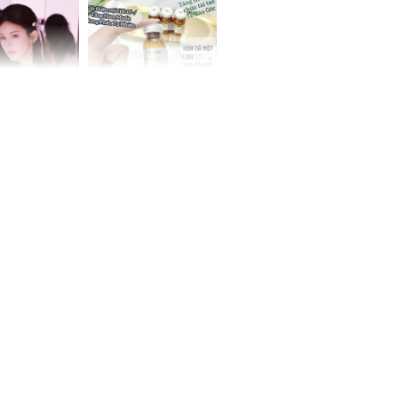
 không
cụ bà
 Tư muốn bứt
NÓNG: Bộ Y tế chưa
 vùng an toàn
cấp phép cho sản
phẩm làm đẹp từ tế
bào gốc người
uyên ăn loại
ai này, cơ thể
được 4 lợi ích