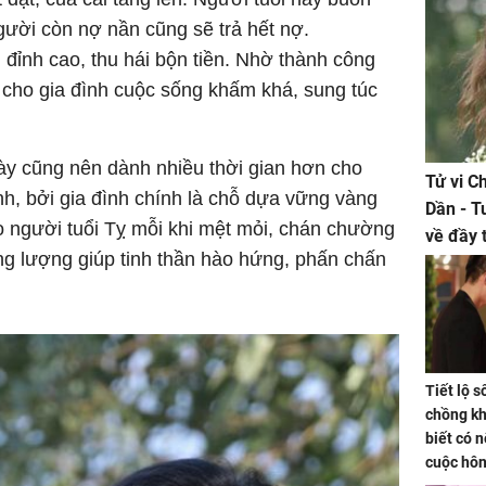
ười còn nợ nần cũng sẽ trả hết nợ.
đỉnh cao, thu hái bộn tiền. Nhờ thành công
 cho gia đình cuộc sống khấm khá, sung túc
y cũng nên dành nhiều thời gian hơn cho
Tử vi C
h, bởi gia đình chính là chỗ dựa vững vàng
Dần - T
ho người tuổi Tỵ mỗi khi mệt mỏi, chán chường
về đầy 
ng lượng giúp tinh thần hào hứng, phấn chấn
tiền bạc
Tiết lộ 
chồng kh
biết có n
cuộc hô