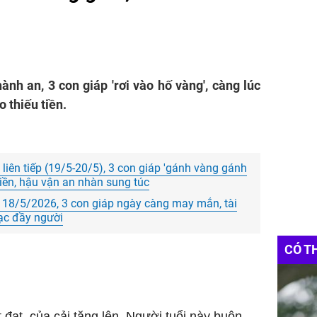
ành an, 3 con giáp 'rơi vào hố vàng', càng lúc
 thiếu tiền.
liên tiếp (19/5-20/5), 3 con giáp 'gánh vàng gánh
 tiền, hậu vận an nhàn sung túc
 18/5/2026, 3 con giáp ngày càng may mắn, tài
ạc đầy người
CÓ T
 đạt, của cải tăng lên. Người tuổi này buôn