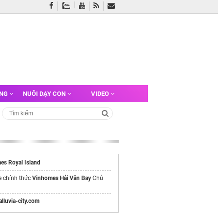
ỠNG
NUÔI DẠY CON
VIDEO
es Royal Island
e chính thức
Vinhomes Hải Vân Bay
Chủ
/alluvia-city.com