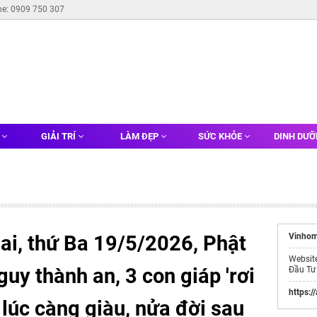
ne: 0909 750 307
G
GIẢI TRÍ
LÀM ĐẸP
SỨC KHỎE
DINH DƯ
i, thứ Ba 19/5/2026, Phật
Vinhom
Websit
guy thành an, 3 con giáp 'rơi
Đầu Tư
https:/
 lúc càng giàu, nửa đời sau