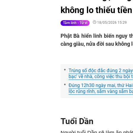
không lo thiếu tiền
18/05/2026 15:29
Tâm linh - Tử vi
Phật Bà hiển linh biến nguy th
càng giàu, nửa đời sau không lo
Trúng số độc đắc đúng 2 ngày 
bạc' về nhà, công việc thu bội
Đúng 12h30 ngày mai, thứ Hai
lộc rủng rỉnh, sắm vàng sắm b
Tuổi Dần
Người tuổi Dần sẽ làm ăn phát