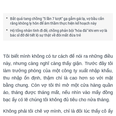
Bắt quả tang chồng "5 lần 7 lượt" gạ gẫm gái lạ, vợ bầu cắn
răng không ly hôn để âm thầm thực hiện kế hoạch này
Hộ tống nhân tình đi đẻ, chồng phản bội "hóa đá" khi em vợ là
bác sĩ đỡ đẻ tiết lộ sự thật về đôi mắt đứa trẻ
Tôi biết mình không có tư cách để nói ra những điều
này, nhưng càng nghĩ càng thấy giận. Trước đây tôi
làm trưởng phòng của một công ty xuất nhập khẩu,
thu nhập ổn định, thậm chí là cao hơn so với mặt
bằng chung. Còn vợ tôi thì mở một cửa hàng quần
áo, tháng được tháng mất, nếu nhìn vào mấy đồng
bạc ấy có lẽ chúng tôi không đủ tiêu cho nửa tháng.
Không phải tôi chê vợ mình, chỉ là đôi lúc thấy cô ấy