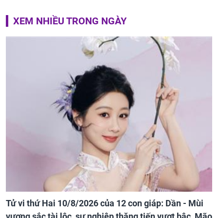
XEM NHIỀU TRONG NGÀY
Tử vi thứ Hai 10/8/2026 của 12 con giáp: Dần - Mùi
vượng sắc tài lộc, sự nghiệp thăng tiến vượt bậc, Mão