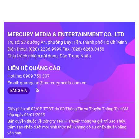
MERCURY MEDIA & ENTERTAINMENT CO., LTD
Trụ sở: 27 đường A4, phường Bảy Hiền, thành phố Hồ Chí Minh
Điện thoại: (028)-2236.9999 Fax: (028)-6268.0458
Chịu trách nhiệm nội dung: Đào Trọng Nhân
LIÊN HỆ QUẢNG CÁO
Hotline: 0909 750 307
Email:
quangcao@mercurymedia.com.vn
BẢNG GIÁ
Giấy phép số 02/GP-TTĐT do Sở Thông Tin và Truyền Thông Tp.HCM
cấp ngày 06/01/2025
Bản quyền thuộc về Công ty TNHH Truyền thông và giải trí Sao Thủy.
Cấm sao chép dưới mọi hình thức nếu không có sự chấp thuận bằng
văn bản.