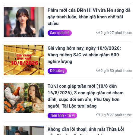
Phim mới của Điền Hi Vi vừa lên sóng đã
gây tranh luận, khán giả khen chê trái
chiều
2 giờ 27 phút trước
Sao quốc tế
Giá vàng hôm nay, ngày 10/8/2026:
Vàng miếng SJC và nhẫn giảm 500
nghìn/lượng
2 giờ 50 phút trước
Đời sống
Tử vi con giáp tuần mới (10/8 đến
16/8/2026), 3 con giáp giàu có chạm
đỉnh, cuộc đời êm ấm, Phú Quý hơn
người, Tài Lộc tươi sáng
3 giờ 27 phút trước
Tâm linh - Tử vi
Không cần lời thoại, ánh mắt Thừa Lỗi