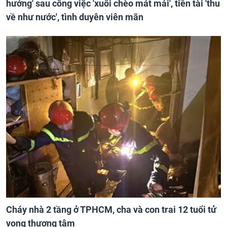
hưởng' sau công việc 'xuôi chèo mát mái', tiền tài 'thu
về như nước', tình duyên viên mãn
Cháy nhà 2 tầng ở TPHCM, cha và con trai 12 tuổi tử
vong thương tâm