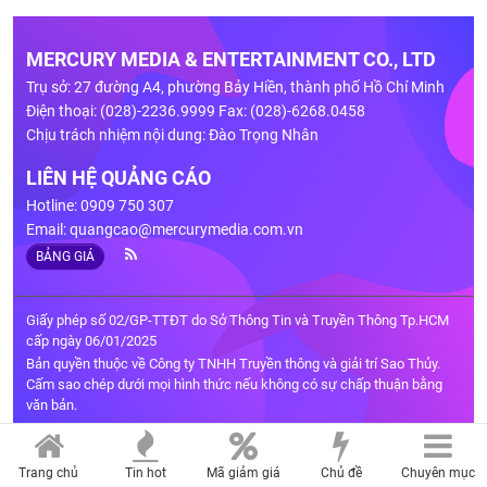
MERCURY MEDIA & ENTERTAINMENT CO., LTD
Trụ sở: 27 đường A4, phường Bảy Hiền, thành phố Hồ Chí Minh
Điện thoại: (028)-2236.9999 Fax: (028)-6268.0458
Chịu trách nhiệm nội dung: Đào Trọng Nhân
LIÊN HỆ QUẢNG CÁO
Hotline: 0909 750 307
Email:
quangcao@mercurymedia.com.vn
BẢNG GIÁ
Giấy phép số 02/GP-TTĐT do Sở Thông Tin và Truyền Thông Tp.HCM
cấp ngày 06/01/2025
Bản quyền thuộc về Công ty TNHH Truyền thông và giải trí Sao Thủy.
Cấm sao chép dưới mọi hình thức nếu không có sự chấp thuận bằng
văn bản.
Trang chủ
Tin hot
Mã giảm giá
Chủ đề
Chuyên mục