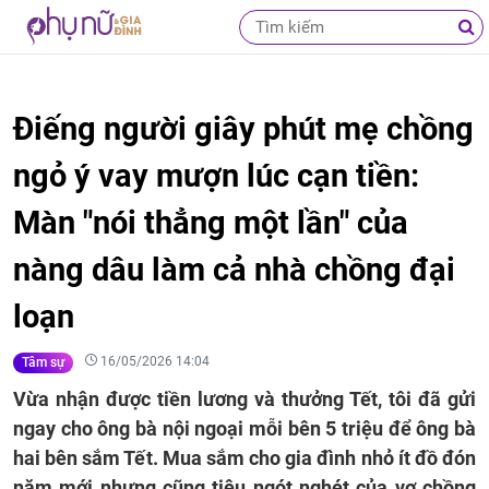
Điếng người giây phút mẹ chồng
ngỏ ý vay mượn lúc cạn tiền:
Màn "nói thẳng một lần" của
nàng dâu làm cả nhà chồng đại
loạn
16/05/2026 14:04
Tâm sự
Vừa nhận được tiền lương và thưởng Tết, tôi đã gửi
ngay cho ông bà nội ngoại mỗi bên 5 triệu để ông bà
hai bên sắm Tết. Mua sắm cho gia đình nhỏ ít đồ đón
năm mới nhưng cũng tiêu ngót nghét của vợ chồng