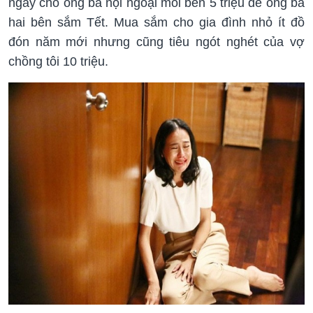
ngay cho ông bà nội ngoại mỗi bên 5 triệu để ông bà
hai bên sắm Tết. Mua sắm cho gia đình nhỏ ít đồ
đón năm mới nhưng cũng tiêu ngót nghét của vợ
chồng tôi 10 triệu.