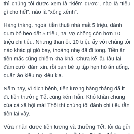
thì chúng tôi được xem là “kiếm được”, nào là “tiêu
gì cho hết”, nào là “xông xênh”.
Hàng tháng, ngoài tiền thuê nhà mất 5 triệu, dành
dụm bỏ heo đất 5 triệu, hai vợ chồng còn hơn 10
triệu chi tiêu. Nhưng than ôi, 10 triệu ấy với chúng tôi
nào khác gì gió bay, thoảng nhẹ đã đi tong. Tiền ăn
tiền mặc cũng chiếm kha khá. Chưa kể lâu lâu lại
đám cưới đám xin, rồi bạn bè tụ tập hẹn hò ăn uống,
quần áo kiểu nọ kiểu kia.
Năm nay, vì dịch bệnh, tiền lương hàng tháng đã ít
đi, tiền thưởng Tết cũng kém hẳn. Khó khăn chung
của cả xã hội mà! Thôi thì chúng tôi đành chi tiêu tằn
tiện lại vậy.
Vừa nhận được tiền lương và thưởng Tết, tôi đã gửi