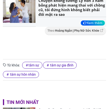
Chuyện không tưởng: Ly hôn 3 năm
bỗng phát hiện mang thai với chồng
cũ, tôi đứng hình không biết phải
đối mặt ra sao
Xem thêm
Theo
Hoàng Ngân | Phụ Nữ Sức Khỏe
Từ khóa:
tâm sự
tâm sự gia đình
tâm sự hôn nhân
TIN MỚI NHẤT