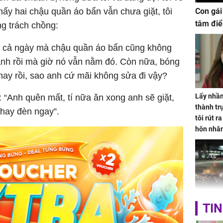
ấy hai chậu quần áo bẩn vẫn chưa giặt, tôi
Con gái
tâm điể
ng trách chồng:
à cả ngày mà chậu quần áo bẩn cũng không
anh rồi mà giờ nó vẫn nằm đó. Còn nữa, bóng
ay rồi, sao anh cứ mãi không sửa đi vậy?
Lấy nhầm
 “Anh quên mất, tí nữa ăn xong anh sẽ giặt,
thành trụ
thay đèn ngay”.
tôi rút r
hôn nhâ
TP.HCM:
TIN
tử vong 