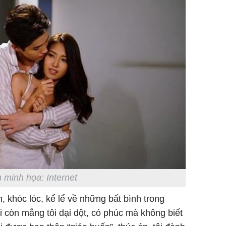
 minh họa: Internet
, khóc lóc, kể lể về những bất bình trong
ôi còn mắng tôi dại dột, có phúc mà không biết