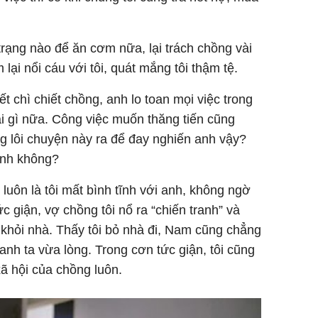
trạng nào để ăn cơm nữa, lại trách chồng vài
ại nổi cáu với tôi, quát mắng tôi thậm tệ.
ết chì chiết chồng, anh lo toan mọi việc trong
i gì nữa. Công việc muốn thăng tiến cũng
ng lôi chuyện này ra để đay nghiến anh vậy?
anh không?
uôn là tôi mất bình tĩnh với anh, không ngờ
Tức giận, vợ chồng tôi nổ ra “chiến tranh” và
i khỏi nhà. Thấy tôi bỏ nhà đi, Nam cũng chẳng
ho anh ta vừa lòng. Trong cơn tức giận, tôi cũng
xã hội của chồng luôn.