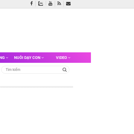
ỠNG
NUÔI DẠY CON
VIDEO