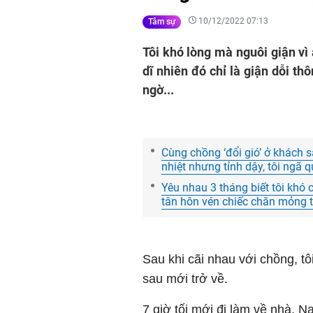
10/12/2022 07:13
Tâm sự
Tôi khó lòng mà nguôi giận vì
dĩ nhiên đó chỉ là giận dỗi th
ngờ...
Cùng chồng ‘đổi gió’ ở khách s
nhiệt nhưng tỉnh dậy, tôi ngã 
Yêu nhau 3 tháng biết tôi khó
tân hôn vén chiếc chăn mỏng tô
Sau khi cãi nhau với chồng, t
sau mới trở về.
7 giờ tối mới đi làm về nhà, N