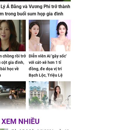
 Lý Á Bằng và Vương Phi trở thành
m trong buổi sum họp gia đình
 chồng rồi trở
Diễn viên AI 'gây sốc'
 cột gia đình,
với cát-xê hơn 1 tỉ
a bài học về
đồng, đe dọa vị trí
n
Bạch Lộc, Triệu Lệ
Dĩnh
 Nữ công nhân
Đỗ Mỹ Linh hé lộ góc
 XEM NHIỀU
trên đường đi
bếp chill của nhà mới -