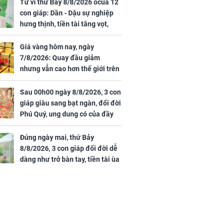
rong khu công
cạnh biệt thự bầu Hiển
Tử vi thứ Bảy 8/8/2026 ocủa 12
Sóng Thần
con giáp: Dần - Dậu sự nghiệp
hưng thịnh, tiền tài tăng vọt,
Mão - Thân công việc bất trắc,
tiền mất tật mang
Giá vàng hôm nay, ngày
7/8/2026: Quay đầu giảm
nhưng vẫn cao hơn thế giới trên
7 triệu đồng
Sau 00h00 ngày 8/8/2026, 3 con
00 ngày
giáp giàu sang bạt ngàn, đổi đời
, 3 con giáp
Phú Quý, ung dung có của đầy
g bạt ngàn,
nhà, ngày càng hưng thịnh sung
Phú Quý, ung
túc
của đầy nhà,
Đúng ngày mai, thứ Bảy
g hưng thịnh
8/8/2026, 3 con giáp đổi đời dễ
dàng như trở bàn tay, tiền tài ùa
tới, ngồi không lộc cũng đến,
phú quý theo tới già