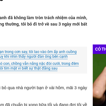
 anh đã không làm tròn trách nhiệm của mình,
ông thường, tôi bỏ đi trở về sau 3 ngày mới bất
CÓ T
ạn trong cơn say, tôi lao vào ôm ấp anh cuồng
quỵ khi nhìn thấy người đàn ông bên cạnh
 có con, chồng vẫn nằng nặc đòi cưới, trong đêm
i tím mặt vì biết sự thật đằng sau
ôi bỏ qua nhà người bạn ở vài hôm, mãi 3 ngày
am đã chuẩn bị xong bữa tối và đang đợi tôi về