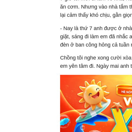
ăn cơm. Nhưng vào nhà tắm th
lại cảm thấy khó chịu, gằn giọ
- Nay là thứ 7 anh được ở nh
giặt, sáng đi làm em đã nhắc 
đèn ở ban công hỏng cả tuần n
Chồng tôi nghe xong cười xòa:
em yên tâm đi. Ngày mai anh 