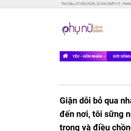
Thứ Sáu, 07/08/2026, 22:04 (GMT+7)
Hotl
YÊU - HÔN NHÂN
ĐỜI SỐN
Giận dỗi bỏ qua nh
đến nơi, tôi sững 
trong và điều chồ