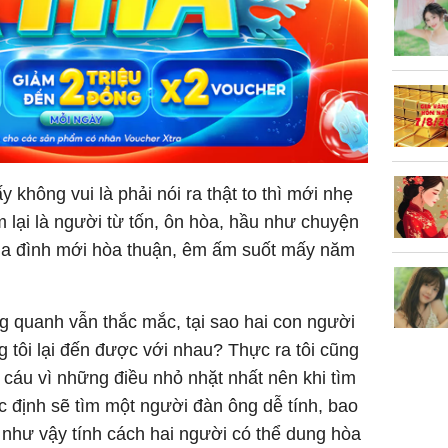
làm về t
nghiệp 
Sau 00h
y không vui là phải nói ra thật to thì mới nhẹ
8/8/2026
 lại là người từ tốn, ôn hòa, hầu như chuyện
giàu san
gia đình mới hòa thuận, êm ấm suốt mấy năm
đổi đời 
dung có 
ngày càn
sung túc
ng quanh vẫn thắc mắc, tại sao hai con người
g tôi lại đến được với nhau? Thực ra tôi cũng
i cáu vì những điều nhỏ nhặt nhất nên khi tìm
ác định sẽ tìm một người đàn ông dễ tính, bao
như vậy tính cách hai người có thể dung hòa