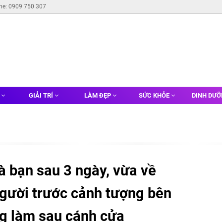
ine: 0909 750 307
G
GIẢI TRÍ
LÀM ĐẸP
SỨC KHỎE
DINH DƯ
à bạn sau 3 ngày, vừa về
người trước cảnh tượng bên
ng làm sau cánh cửa