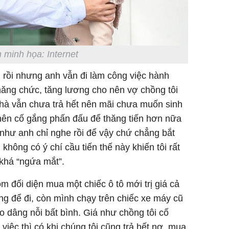
 minh họa: Internet
 rồi nhưng anh vẫn đi làm công việc hành
hăng chức, tăng lương cho nên vợ chồng tôi
nhà vẫn chưa trả hết nên mãi chưa muốn sinh
nên cố gắng phấn đấu để thăng tiến hơn nữa
như anh chỉ nghe rồi để vậy chứ chẳng bắt
không có ý chí cầu tiến thế này khiến tôi rất
 khá “ngứa mắt”.
m đối diện mua một chiếc ô tô mới trị giá cả
ang để đi, còn mình chạy trên chiếc xe máy cũ
ào dâng nỗi bất bình. Giá như chồng tôi cố
việc thì có khi chúng tôi cũng trả hết nợ, mua