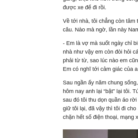
được xe để đi rồi.
Về tới nhà, tôi chẳng còn tâm 
câu. Nào mà ngờ, lần này Nam l
- Em là vợ mà suốt ngày chỉ bi
nhà như vậy em còn đòi hỏi cá
phải từ từ, sao lúc nào em cũ
Em có nghĩ tới cảm giác của 
Sau ngần ấy năm chung sống, l
hôm nay anh lại “bật” lại tôi. 
sau đó tôi thu dọn quần áo rờ
giữ tôi lại, đã vậy thì tôi đi c
chặn hết số điện thoại, mạng 