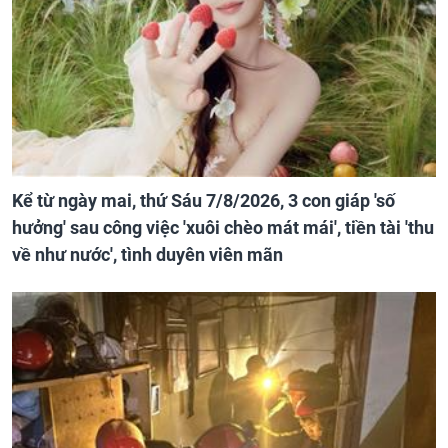
Kể từ ngày mai, thứ Sáu 7/8/2026, 3 con giáp 'số
hưởng' sau công việc 'xuôi chèo mát mái', tiền tài 'thu
về như nước', tình duyên viên mãn