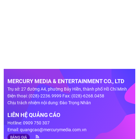
MERCURY MEDIA & ENTERTAINMENT CO., LTD
Trụ sở: 27 đường A4, phường Bảy Hiền, thành phố Hồ Chí Minh
Điện thoại: (028)-2236.9999 Fax: (028)-6268.0458
Chịu trách nhiệm nội dung: Đào Trọng Nhân
LIÊN HỆ QUẢNG CÁO
Hotline: 0909 750 307
Email:
quangcao@mercurymedia.com.vn
BẢNG GIÁ