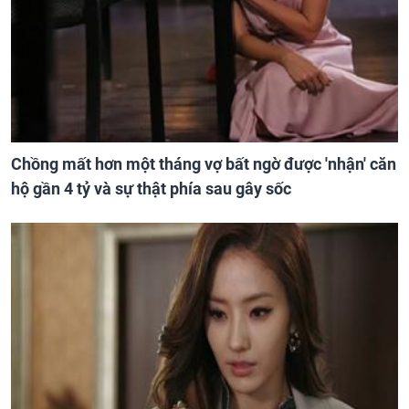
Chồng mất hơn một tháng vợ bất ngờ được 'nhận' căn
hộ gần 4 tỷ và sự thật phía sau gây sốc