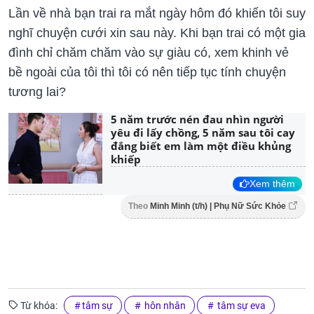
Lần về nhà bạn trai ra mắt ngày hôm đó khiến tôi suy
nghĩ chuyện cưới xin sau này. Khi bạn trai có một gia
đình chỉ chăm chăm vào sự giàu có, xem khinh vẻ
bề ngoài của tôi thì tôi có nên tiếp tục tính chuyện
tương lai?
5 năm trước nén đau nhìn người
yêu đi lấy chồng, 5 năm sau tôi cay
đắng biết em làm một điều khủng
khiếp
Xem thêm
Theo
Minh Minh (t/h) | Phụ Nữ Sức Khỏe
Từ khóa:
tâm sự
hôn nhân
tâm sự eva