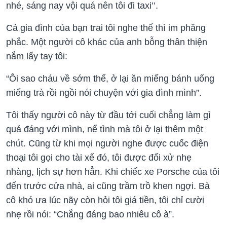
nhé, sáng nay vội quá nên tôi đi taxi’’.
Cả gia đình của bạn trai tôi nghe thế thì im phăng
phắc. Một người cô khác của anh bỗng thân thiện
nắm lấy tay tôi:
“Ôi sao cháu về sớm thế, ở lại ăn miếng bánh uống
miếng trà rồi ngồi nói chuyện với gia đình mình”.
Tôi thấy người cô này từ đầu tới cuối chẳng làm gì
quá đáng với mình, nể tình mà tôi ở lại thêm một
chút. Cũng từ khi mọi người nghe được cuốc điện
thoại tôi gọi cho tài xế đó, tôi được đối xử nhẹ
nhàng, lịch sự hơn hẳn. Khi chiếc xe Porsche của tôi
đến trước cửa nhà, ai cũng trầm trồ khen ngợi. Bà
cô khó ưa lúc nãy còn hỏi tôi giá tiền, tôi chỉ cười
nhẹ rồi nói: “Chẳng đáng bao nhiêu cô à”.