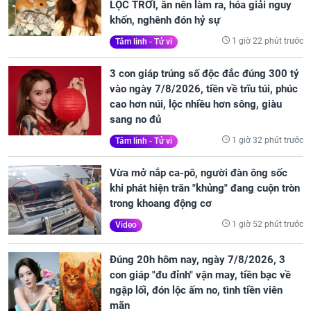
LỘC TRỜI, ăn nên làm ra, hóa giải nguy
khốn, nghênh đón hỷ sự
1 giờ 22 phút trước
Tâm linh - Tử vi
3 con giáp trúng số độc đắc đúng 300 tỷ
vào ngày 7/8/2026, tiền về trĩu túi, phúc
cao hơn núi, lộc nhiều hơn sông, giàu
sang no đủ
1 giờ 32 phút trước
Tâm linh - Tử vi
Vừa mở nắp ca-pô, người đàn ông sốc
khi phát hiện trăn "khủng" đang cuộn tròn
trong khoang động cơ
1 giờ 52 phút trước
Video
Đúng 20h hôm nay, ngày 7/8/2026, 3
con giáp "đu đỉnh" vận may, tiền bạc về
ngập lối, đón lộc ấm no, tình tiền viên
mãn