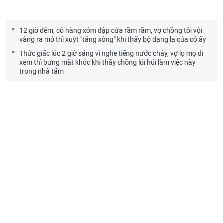
12 giờ đêm, cô hàng xóm đập cửa rầm rầm, vợ chồng tôi vội
vàng ra mở thì xuýt "tăng xông" khi thấy bộ dạng lạ của cô ấy
Thức giấc lúc 2 giờ sáng vì nghe tiếng nước chảy, vợ lọ mọ đi
xem thì bưng mặt khóc khi thấy chồng lúi húi làm việc này
trong nhà tắm