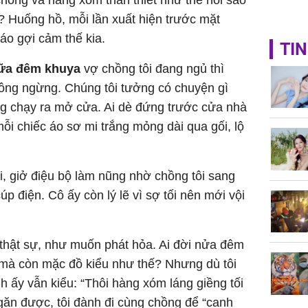
chồng và hàng xóm thân thiết như thế hỏi sao
? Huống hồ, mỗi lần xuất hiện trước mặt
áo gợi cảm thế kia.
TIN
ữa đêm khuya
vợ chồng tôi đang ngủ thì
hông ngừng. Chúng tôi tưởng có chuyện gì
ng chạy ra mở cửa. Ai dè đứng trước cửa nhà
ỗi chiếc áo sơ mi trắng mỏng dài qua gối, lộ
i, giở điệu bộ làm nũng nhờ chồng tôi sang
 điện. Cô ấy còn lý lẽ vì sợ tối nên mới vội
” thật sự, như muốn phát hỏa. Ai đời nửa đêm
 mà còn mặc đồ kiểu như thế? Nhưng dù tôi
h ấy vẫn kiểu: “Thôi hàng xóm láng giềng tối
găn được, tôi đành đi cùng chồng để “canh