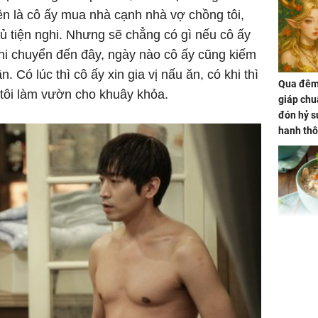
yện là cô ấy mua nhà cạnh nhà vợ chồng tôi,
 tiện nghi. Nhưng sẽ chẳng có gì nếu cô ấy
hi chuyển đến đây, ngày nào cô ấy cũng kiếm
ần. Có lúc thì cô ấy xin gia vị nấu ăn, có khi thì
Qua đêm 
 tôi làm vườn cho khuây khỏa.
giáp chu
đón hỷ sự
hanh thô
hóa Rồn
gom hết
nhà
Giá trị s
cách sử
của loại