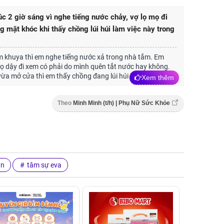
úc 2 giờ sáng vì nghe tiếng nước chảy, vợ lọ mọ đi
g mặt khóc khi thấy chồng lúi húi làm việc này trong
 khuya thì em nghe tiếng nước xả trong nhà tắm. Em
ọ dậy đi xem có phải do mình quên tắt nước hay không.
ừa mở cửa thì em thấy chồng đang lúi húi làm điều này...
Xem thêm
Theo
Minh Minh (t/h) | Phụ Nữ Sức Khỏe
ân
tâm sự eva