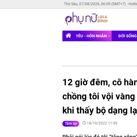
Thứ Sáu, 07/08/2026, 06:09 (GMT+7)
Hotl
YÊU - HÔN NHÂN
ĐỜI SỐN
12 giờ đêm, cô hà
chồng tôi vội vàng
khi thấy bộ dạng l
18/10/2022 11:09
Tâm sự
Phải nói lúc đó tôi “tăng xôn