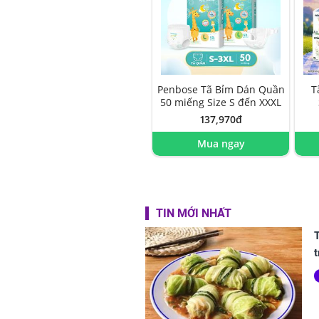
Penbose Tã Bỉm Dán Quần
T
50 miếng Size S đến XXXL
137,970đ
Mua ngay
TIN MỚI NHẤT
T
t