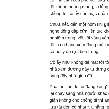
có linh cảm của phụ nữ, thấy 
tôi không hoang mang, lo lắng
chồng tôi cô ấy còn mặc quần 
Chưa hết, đến một hôm khi
gi
nghe tiếng đập cửa liên tục k
nghiêm trọng, vội vội vàng và
tôi là cô hàng xóm đang mặc m
cả nội y đỏ rực bên trong.
Cô ấy như không để mắt tới tô
nhà xem đường dây tự dưng cúp
sang đây nhờ giúp đỡ.
Phải nói lúc đó tôi “tăng xông
lại chạy sang nhà người khác
giận không cho chồng đi thì an
lửa tắt đèn có nhau”. Chẳng n