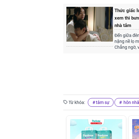
Thức giấc l
xem thì bưn
nhà tắm
Đến giữa đêm
nặng nề lọ m
Chẳng ngờ, v
Từ khóa:
tâm sự
hôn nh