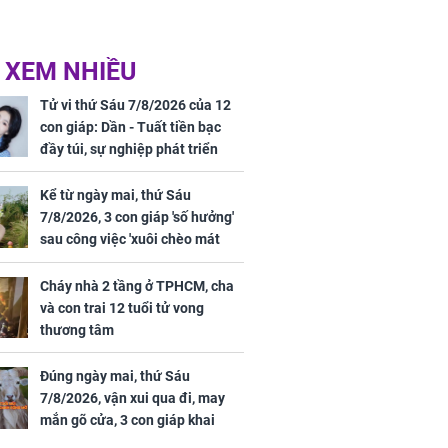
 XEM NHIỀU
Tử vi thứ Sáu 7/8/2026 của 12
con giáp: Dần - Tuất tiền bạc
đầy túi, sự nghiệp phát triển
hưng thịnh, Mão - Thân tài lộc
ảm đạm, mọi sự khó thành công
Kể từ ngày mai, thứ Sáu
mỹ mãn
7/8/2026, 3 con giáp 'số hưởng'
sau công việc 'xuôi chèo mát
mái', tiền tài 'thu về như nước',
tình duyên viên mãn
Cháy nhà 2 tầng ở TPHCM, cha
và con trai 12 tuổi tử vong
thương tâm
Đúng ngày mai, thứ Sáu
7/8/2026, vận xui qua đi, may
mắn gõ cửa, 3 con giáp khai
thông vận mệnh, tiền nhiều vô