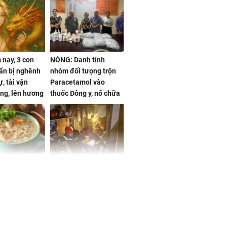
nay, 3 con
NÓNG: Danh tính
ẩn bị nghênh
nhóm đối tượng trộn
, tài vận
Paracetamol vào
ng, lên hương
thuốc Đông y, nổ chữa
g hóa Phượng,
bách bệnh
 may mắn về
ức khỏe và
Cháy nhà 2 tầng ở
 dụng đúng
TPHCM, cha và con
 hạt bình dân
trai 12 tuổi tử vong
thương tâm