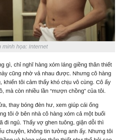
Chân du
viên Hoa
ứng ngượ
nghèo
 minh họa: Internet
g gì, chỉ nghĩ hàng xóm láng giềng thân thiết
au này cũng nhờ vả nhau được. Nhưng cô hàng
 khiến tôi cảm thấy khó chịu vô cùng. Cô ấy
ồ, mà còn nhiều lần “mượn chồng” của tôi.
ửa, thay bóng đèn hư, xem giúp cái ống
g tôi ở bên nhà cô hàng xóm cả một buổi
đã đi ngủ. Thấy vợ ghen tuông, giận dỗi thì
hiểu chuyện, không tin tưởng anh ấy. Nhưng tôi