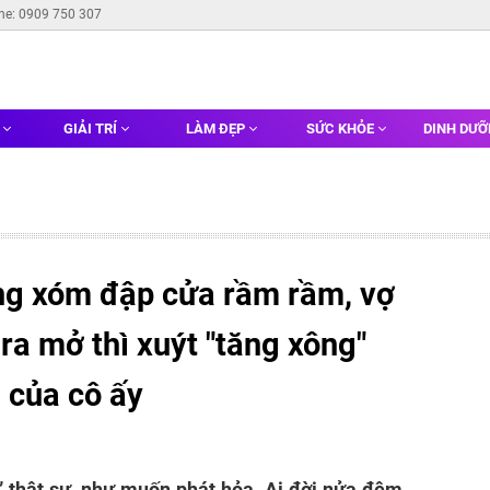
ine: 0909 750 307
G
GIẢI TRÍ
LÀM ĐẸP
SỨC KHỎE
DINH DƯ
ng xóm đập cửa rầm rầm, vợ
 ra mở thì xuýt "tăng xông"
ạ của cô ấy
g” thật sự, như muốn phát hỏa. Ai đời nửa đêm