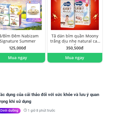
ã/Bỉm Đêm Nabizam
Tã dán bỉm quần Moony
Signature Summer
trắng dịu nhẹ natural cao
cấp
125,000đ
350,500đ
Mua ngay
Mua ngay
ác dụng của cải thảo đối với sức khỏe và lưu ý quan
rọng khi sử dụng
1 giờ 8 phút trước
Dinh dưỡng