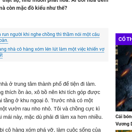
 mà còn mặc đồ kiểu như thế?
 run người khi nghe chồng thì thầm nói một câu
CÓ T
 bàn.
ang nhà cô hàng xóm lén lút làm một việc khiến vợ
ất
nhà ở trung tâm thành phố để tiện đi làm.
g thích ồn ào, xô bồ nên khi tích góp được
ai tầng ở khu ngoại ô. Trước nhà có một
một vườn rau nho nhỏ. Tôi và chồng cực kì
Cái bón
ải mái này, mặc dù phải đi làm xa hơn nhiều.
Vương D
 bị cô hàng xóm phá vỡ, làm cuộc sống của