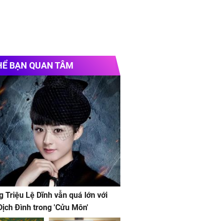
HỂ BẠN QUAN TÂM
g Triệu Lệ Dĩnh vẫn quá lớn với
ịch Đình trong 'Cửu Môn'