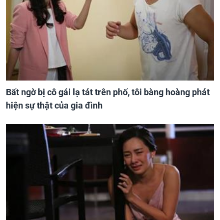
Bất ngờ bị cô gái lạ tát trên phố, tôi bàng hoàng phát
hiện sự thật của gia đình