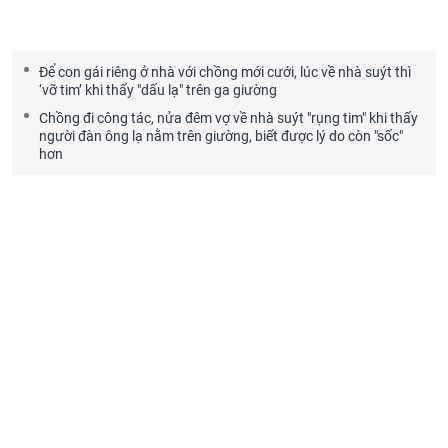
Để con gái riêng ở nhà với chồng mới cưới, lúc về nhà suýt thì
‘vỡ tim’ khi thấy "dấu lạ" trên ga giường
Chồng đi công tác, nửa đêm vợ về nhà suýt "rụng tim" khi thấy
người đàn ông lạ nằm trên giường, biết được lý do còn "sốc"
hơn