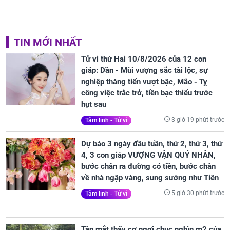
TIN MỚI NHẤT
Tử vi thứ Hai 10/8/2026 của 12 con
giáp: Dần - Mùi vượng sắc tài lộc, sự
nghiệp thăng tiến vượt bậc, Mão - Tỵ
công việc trắc trở, tiền bạc thiếu trước
hụt sau
3 giờ 19 phút trước
Tâm linh - Tử vi
Dự báo 3 ngày đầu tuần, thứ 2, thứ 3, thứ
4, 3 con giáp VƯỢNG VẬN QUÝ NHÂN,
bước chân ra đường có tiền, bước chân
về nhà ngập vàng, sung sướng như Tiên
5 giờ 30 phút trước
Tâm linh - Tử vi
Tận mắt thấy cơ ngơi chục nghìn m2 của