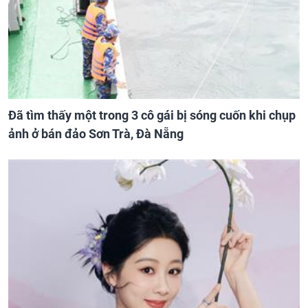
Đã tìm thấy một trong 3 cô gái bị sóng cuốn khi chụp
ảnh ở bán đảo Sơn Trà, Đà Nẵng