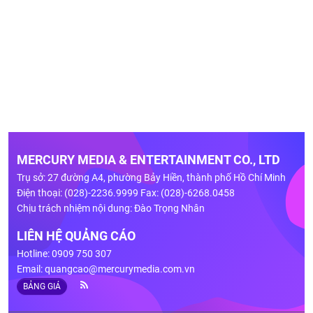
MERCURY MEDIA & ENTERTAINMENT CO., LTD
Trụ sở: 27 đường A4, phường Bảy Hiền, thành phố Hồ Chí Minh
Điện thoại: (028)-2236.9999 Fax: (028)-6268.0458
Chịu trách nhiệm nội dung: Đào Trọng Nhân
LIÊN HỆ QUẢNG CÁO
Hotline: 0909 750 307
Email:
quangcao@mercurymedia.com.vn
BẢNG GIÁ