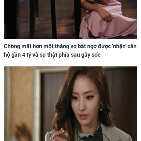
Chồng mất hơn một tháng vợ bất ngờ được 'nhận' căn
hộ gần 4 tỷ và sự thật phía sau gây sốc