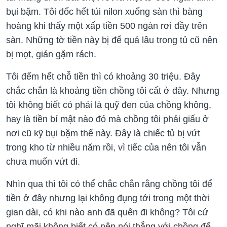
bụi bặm. Tôi dốc hết túi nilon xuống sàn thì bàng
hoàng khi thấy một xấp tiền 500 ngàn rơi đầy trên
sàn. Những tờ tiền này bị để quá lâu trong tủ cũ nên
bị mọt, gián gặm rách.
Tôi đếm hết chỗ tiền thì có khoảng 30 triệu. Đây
chắc chắn là khoảng tiền chồng tôi cất ở đây. Nhưng
tôi không biết có phải là quỹ đen của chồng không,
hay là tiền bí mật nào đó mà chồng tôi phải giấu ở
nơi cũ kỹ bụi bặm thế này. Đây là chiếc tủ bị vứt
trong kho từ nhiều năm rồi, vì tiếc của nên tôi vẫn
chưa muốn vứt đi.
Nhìn qua thì tôi có thể chắc chắn rằng chồng tôi để
tiền ở đây nhưng lại không đụng tới trong một thời
gian dài, có khi nào anh đã quên đi không? Tôi cứ
nghĩ mãi không biết có nên nói thẳng với chồng để