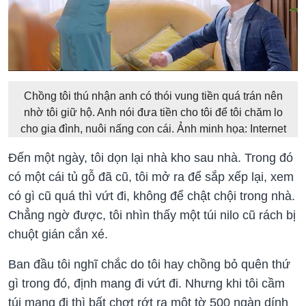
Chồng tôi thú nhận anh có thói vung tiền quá trán nên
nhờ tôi giữ hộ. Anh nói đưa tiền cho tôi để tôi chăm lo
cho gia đình, nuôi nấng con cái. Ảnh minh họa: Internet
Đến một ngày, tôi dọn lại nhà kho sau nhà. Trong đó
có một cái tủ gỗ đã cũ, tôi mở ra để sắp xếp lại, xem
có gì cũ quá thì vứt đi, không để chật chội trong nhà.
Chẳng ngờ được, tôi nhìn thấy một túi nilo cũ rách bị
chuột gián cắn xé.
Ban đầu tôi nghĩ chắc do tôi hay chồng bỏ quên thứ
gì trong đó, định mang đi vứt đi. Nhưng khi tôi cầm
túi mang đi thì bất chợt rớt ra một tờ 500 ngàn dính