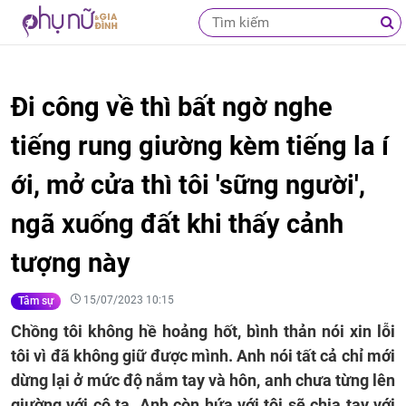
Đi công về thì bất ngờ nghe
tiếng rung giường kèm tiếng la í
ới, mở cửa thì tôi 'sững người',
ngã xuống đất khi thấy cảnh
tượng này
15/07/2023 10:15
Tâm sự
Chồng tôi không hề hoảng hốt, bình thản nói xin lỗi
tôi vì đã không giữ được mình. Anh nói tất cả chỉ mới
dừng lại ở mức độ nắm tay và hôn, anh chưa từng lên
giường với cô ta. Anh còn hứa với tôi sẽ chia tay với