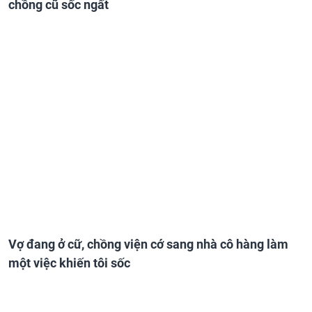
Ngày ra tòa ly hôn, tôi đeo bộ trang sức 2 tỷ khiến
chồng cũ sốc ngất
Vợ đang ở cữ, chồng viện cớ sang nhà cô hàng làm
một việc khiến tôi sốc