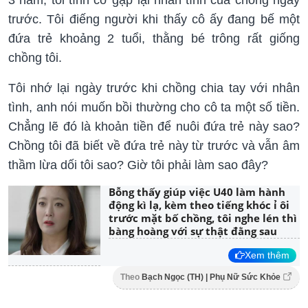
trước. Tôi điếng người khi thấy cô ấy đang bế một
đứa trẻ khoảng 2 tuổi, thằng bé trông rất giống
chồng tôi.
Tôi nhớ lại ngày trước khi chồng chia tay với nhân
tình, anh nói muốn bồi thường cho cô ta một số tiền.
Chẳng lẽ đó là khoản tiền để nuôi đứa trẻ này sao?
Chồng tôi đã biết về đứa trẻ này từ trước và vẫn âm
thầm lừa dối tôi sao? Giờ tôi phải làm sao đây?
Bỗng thấy giúp việc U40 làm hành
động kì lạ, kèm theo tiếng khóc ỉ ôi
trước mặt bố chồng, tôi nghe lén thì
bàng hoàng với sự thật đằng sau
Xem thêm
Theo
Bạch Ngọc (TH) | Phụ Nữ Sức Khỏe