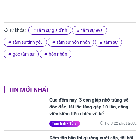
Từ khóa:
Tâm sự gia đình
tâm sự eva
tâm sự tình yêu
tâm sự hôn nhân
tâm sự
góc tâm sự
hôn nhân
TIN MỚI NHẤT
Qua đêm nay, 3 con giáp nhờ trúng số
độc đắc, tài lộc tăng gấp 10 lần, công
việc kiếm tiền nhiều vô kể
1 giờ 22 phút trước
Tâm linh - Tử vi
Đêm tân hôn thì giường cưới sập, tôi bật