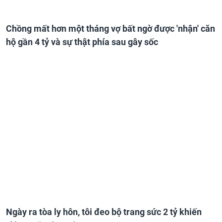
Chồng mất hơn một tháng vợ bất ngờ được 'nhận' căn
hộ gần 4 tỷ và sự thật phía sau gây sốc