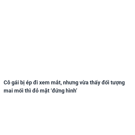
Cô gái bị ép đi xem mắt, nhưng vừa thấy đối tượng
mai mối thì đỏ mặt ‘đứng hình’