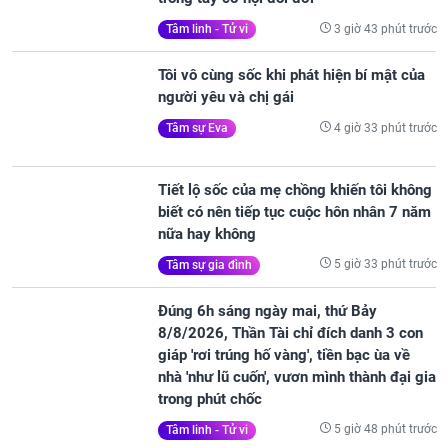
trong tay cơ hội đổi đời
3 giờ 43 phút trước
Tâm linh - Tử vi
Tôi vô cùng sốc khi phát hiện bí mật của
người yêu và chị gái
4 giờ 33 phút trước
Tâm sự Eva
Tiết lộ sốc của mẹ chồng khiến tôi không
biết có nên tiếp tục cuộc hôn nhân 7 năm
nữa hay không
5 giờ 33 phút trước
Tâm sự gia đình
Đúng 6h sáng ngày mai, thứ Bảy
8/8/2026, Thần Tài chỉ đích danh 3 con
giáp 'rơi trúng hố vàng', tiền bạc ùa về
nhà 'như lũ cuốn', vươn mình thành đại gia
trong phút chốc