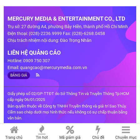
MERCURY MEDIA & ENTERTAINMENT CO., LTD
Trụ sở: 27 đường A4, phường Bảy Hiền, thành phố Hồ Chí Minh
Điện thoại: (028)-2236.9999 Fax: (028)-6268.0458
Chịu trách nhiệm nội dung: Đào Trọng Nhân
LIÊN HỆ QUẢNG CÁO
Hotline: 0909 750 307
Email:
quangcao@mercurymedia.com.vn
BẢNG GIÁ
Giấy phép số 02/GP-TTĐT do Sở Thông Tin và Truyền Thông Tp.HCM
cấp ngày 06/01/2025
Bản quyền thuộc về Công ty TNHH Truyền thông và giải trí Sao Thủy.
Cấm sao chép dưới mọi hình thức nếu không có sự chấp thuận bằng
văn bản.
Trang chủ
Tin hot
Mã giảm giá
Chủ đề
Chuyên mục