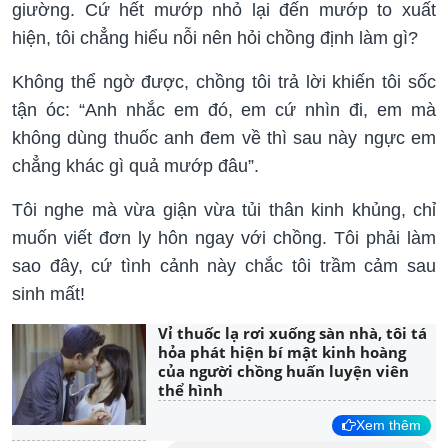
giường. Cứ hết mướp nhỏ lại đến mướp to xuất
hiện, tôi chẳng hiểu nỗi nên hỏi chồng định làm gì?
Không thể ngờ được, chồng tôi trả lời khiến tôi sốc
tận óc: “Anh nhắc em đó, em cứ nhìn đi, em mà
không dùng thuốc anh đem về thì sau này ngực em
chẳng khác gì quả mướp đâu”.
Tôi nghe mà vừa giận vừa tủi thân kinh khủng, chỉ
muốn viết đơn ly hôn ngay với chồng. Tôi phải làm
sao đây, cứ tình cảnh này chắc tôi trầm cảm sau
sinh mất!
Vỉ thuốc lạ rơi xuống sàn nhà, tôi tá
hỏa phát hiện bí mật kinh hoàng
của người chồng huấn luyện viên
thể hình
Xem thêm