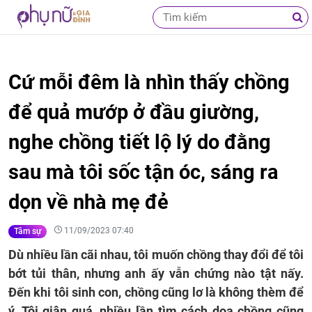
Cứ mỗi đêm là nhìn thấy chồng
để quả mướp ở đầu giường,
nghe chồng tiết lộ lý do đằng
sau mà tôi sốc tận óc, sáng ra
dọn về nhà mẹ đẻ
11/09/2023 07:40
Tâm sự
Dù nhiều lần cãi nhau, tôi muốn chồng thay đổi để tôi
bớt tủi thân, nhưng anh ấy vẫn chứng nào tật nấy.
Đến khi tôi sinh con, chồng cũng lơ là không thèm để
ý. Tôi giận quá, nhiều lần tìm cách dọa chồng cũng