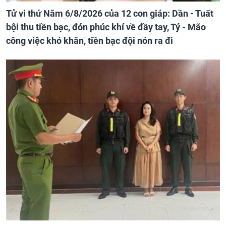
Tử vi thứ Năm 6/8/2026 của 12 con giáp: Dần - Tuất
bội thu tiền bạc, đón phúc khí về đầy tay, Tý - Mão
công việc khó khăn, tiền bạc đội nón ra đi