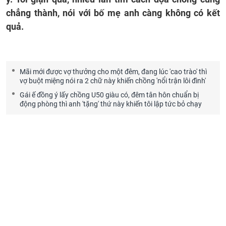
chẳng thành, nói với bố mẹ anh càng không có kết
quả.
Mãi mới được vợ thưởng cho một đêm, đang lúc 'cao trào' thì
vợ buột miệng nói ra 2 chữ này khiến chồng 'nổi trận lôi đình'
Gái ế đồng ý lấy chồng U50 giàu có, đêm tân hôn chuẩn bị
động phòng thì anh 'tặng' thứ này khiến tôi lập tức bỏ chạy