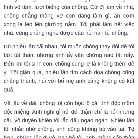
tính vô tâm, lười biếng của chồng. Cứ đi làm về nhà,
chồng chẳng màng vợ con đang làm gì, ăn cơm
xong là leo lên giường nằm. Tôi phải làm hết việc
nhà, cũng chẳng nghe được câu hỏi han từ chồng.
Dù nhiều lần cãi nhau, tôi muốn chồng thay đổi để tôi
bớt tủi thân, nhưng anh ấy vẫn chứng nào tật nấy.
Đến khi tôi sinh con, chồng cũng lơ là không thèm để
ý. Tôi giận quá, nhiều lần tìm cách dọa chồng cũng
chẳng thành, nói với bố mẹ anh càng không có kết
quả.
Về lâu về dài, chồng tôi còn bộc lộ cái tính độc mồm
độc miệng. Anh nghĩ gì nói đó, thậm chí là nói những
câu vô duyên khiến tôi lắc đầu ngao ngán. Nhiều lần
tôi nhắc nhở chồng, anh cũng không bỏ vào tai. Tệ
hơn, những lần đi với bạn bè tôi, anh không cẩn thận