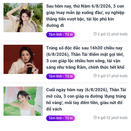
Sau hôm nay, thứ Năm 6/8/2026, 3 con
giáp 'may mắn ập xuống đầu', sự nghiệp
thăng tiến vượt bậc, tài lộc phủ kín
đường đi
3 giờ 22 phút trước
Tâm linh - Tử vi
Trúng số độc đắc sau 16h30 chiều nay
(6/8/2026), Thần Tài 'điểm mặt gọi tên',
3 con giáp lộc nhiều hơn sông, tài vận
sáng như trăng Rằm, chính thức hết khổ
3 giờ 57 phút trước
Tâm linh - Tử vi
Cuối ngày hôm nay (6/8/2026), Thần Tài
mở cửa, 3 con giáp ra đường 'đụng trúng
hố vàng', mỏi tay đếm tiền, giàu nứt đố
đổ vách
4 giờ 52 phút trước
Tâm linh - Tử vi