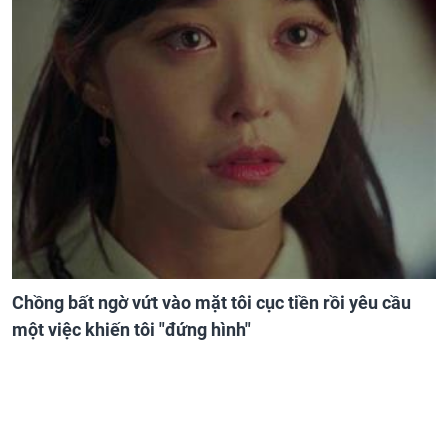
Chồng bất ngờ vứt vào mặt tôi cục tiền rồi yêu cầu
một việc khiến tôi "đứng hình"