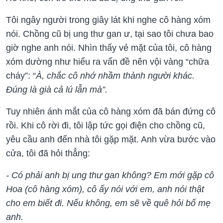
Tôi ngây người trong giây lát khi nghe cô hàng xóm
nói. Chồng cũ bị ung thư gan ư, tại sao tôi chưa bao
giờ nghe anh nói. Nhìn thấy vẻ mặt của tôi, cô hàng
xóm dường như hiểu ra vấn đề nên vội vàng “chữa
cháy”: “
À, chắc cô nhớ nhầm thành người khác.
Đúng là già cả lú lẫn mà”.
Tuy nhiên ánh mắt của cô hàng xóm đã bán đứng cô
rồi. Khi cô rời đi, tôi lập tức gọi điện cho chồng cũ,
yêu cầu anh đến nhà tôi gặp mặt. Anh vừa bước vào
cửa, tôi đã hỏi thẳng:
- Có phải anh bị ung thư gan không? Em mới gặp cô
Hoa (cô hàng xóm), cô ấy nói với em, anh nói thật
cho em biết đi. Nếu không, em sẽ về quê hỏi bố mẹ
anh.