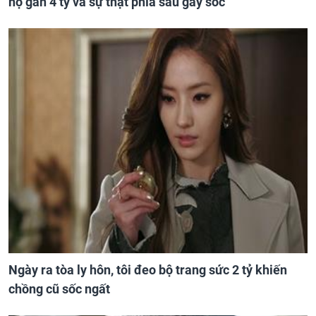
hộ gần 4 tỷ và sự thật phía sau gây sốc
Ngày ra tòa ly hôn, tôi đeo bộ trang sức 2 tỷ khiến
chồng cũ sốc ngất