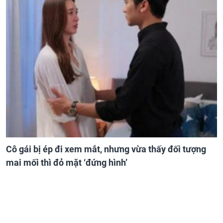
Cô gái bị ép đi xem mắt, nhưng vừa thấy đối tượng
mai mối thì đỏ mặt ‘đứng hình’