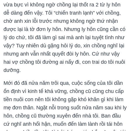
vừa bực vì không ngờ chồng lại thốt ra 2 từ ly hôn
dễ dàng đến vậy. Tôi “chiến tranh lạnh” với chồng,
chờ anh xin lỗi trước nhưng không ngờ thứ nhận
được lại là tờ đơn ly hôn. Nhưng ly hôn cũng cần có
lý do chứ, tôi đã làm gì sai mà anh lại tuyệt tình như
vậy? Tuy nhiên dù gặng hỏi lý do, xin chồng nghĩ lại
nhưng anh vẫn nhất quyết đòi ly hôn. Cứ như vậy
hai vợ chồng tôi đường ai nấy đi, con trai do tôi nuôi
dưỡng.
Mới đó đã nửa năm trôi qua, cuộc sống của tôi dần
ổn định vì kinh tế khá vững, chồng cũ cũng chu cấp
tiền nuôi con nên tôi không gặp khó khăn gì khi làm
mẹ đơn thân. Ngặt nỗi trong suốt nửa năm sau khi ly
hôn, chồng cũ thường xuyên đến nhà tôi. Ban đầu
cứ nghĩ anh hối hận, muốn đến làm lành rồi tái hôn