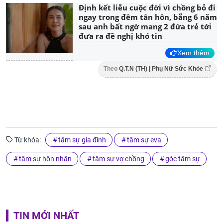
Định kết liễu cuộc đời vì chồng bỏ đi
ngay trong đêm tân hôn, bẵng 6 năm
sau anh bất ngờ mang 2 đứa trẻ tới
đưa ra đề nghị khó tin
Xem thêm
Theo
Q.T.N (TH) | Phụ Nữ Sức Khỏe
Từ khóa:
tâm sự gia đình
tâm sự eva
tâm sự hôn nhân
tâm sự vợ chồng
góc tâm sự
TIN MỚI NHẤT