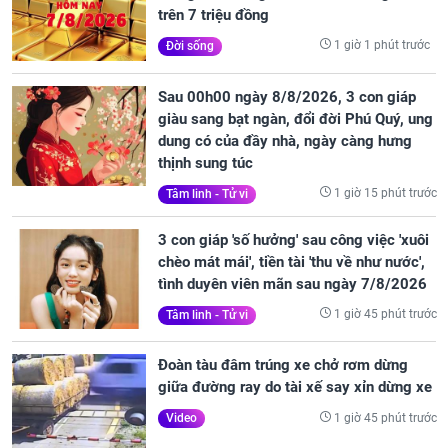
trên 7 triệu đồng
1 giờ 1 phút trước
Đời sống
Sau 00h00 ngày 8/8/2026, 3 con giáp
giàu sang bạt ngàn, đổi đời Phú Quý, ung
dung có của đầy nhà, ngày càng hưng
thịnh sung túc
1 giờ 15 phút trước
Tâm linh - Tử vi
3 con giáp 'số hưởng' sau công việc 'xuôi
chèo mát mái', tiền tài 'thu về như nước',
tình duyên viên mãn sau ngày 7/8/2026
1 giờ 45 phút trước
Tâm linh - Tử vi
Đoàn tàu đâm trúng xe chở rơm dừng
giữa đường ray do tài xế say xỉn dừng xe
1 giờ 45 phút trước
Video