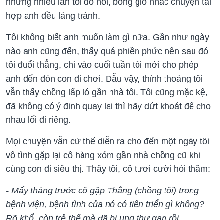
nhưng nhiều lần tôi dò hỏi, bóng gió nhắc chuyện tái
hợp anh đều lảng tránh.
Tôi không biết anh muốn làm gì nữa. Gần như ngày
nào anh cũng đến, thấy quá phiền phức nên sau đó
tôi đuổi thẳng, chỉ vào cuối tuần tôi mới cho phép
anh đến đón con đi chơi. Dẫu vậy, thỉnh thoảng tôi
vẫn thấy chồng lấp ló gần nhà tôi. Tôi cũng mặc kệ,
đã không có ý định quay lại thì hãy dứt khoát để cho
nhau lối đi riêng.
Mọi chuyện vẫn cứ thế diễn ra cho đến một ngày tôi
vô tình gặp lại cô hàng xóm gần nhà chồng cũ khi
cùng con đi siêu thị. Thấy tôi, cô tươi cười hỏi thăm:
- Mấy tháng trước cô gặp Thắng (chồng tôi) trong
bệnh viện, bệnh tình của nó có tiến triển gì không?
Rõ khổ, còn trẻ thế mà đã bị ung thư gan rồi.