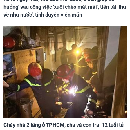
hưởng' sau công việc 'xuôi chèo mát mái', tiền tài 'thu
về như nước', tình duyên viên mãn
Cháy nhà 2 tầng ở TPHCM, cha và con trai 12 tuổi tử