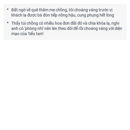
Bất ngờ về quê thăm mẹ chồng, tôi choáng váng trước vị
khách lạ được bà đón tiếp nồng hậu, cung phụng hết lòng
Thấy túi chồng có nhiều hoa đơn đắt đỏ và chìa khóa lạ, nghi
anh có 'phòng nhì' nên lén theo dõi để rồi choáng váng với diện
mạo của 'tiểu tam'