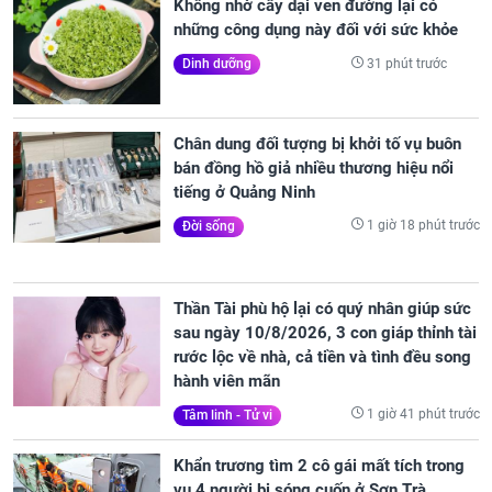
Không nhờ cây dại ven đường lại có
những công dụng này đối với sức khỏe
31 phút trước
Dinh dưỡng
Chân dung đối tượng bị khởi tố vụ buôn
bán đồng hồ giả nhiều thương hiệu nổi
tiếng ở Quảng Ninh
1 giờ 18 phút trước
Đời sống
Thần Tài phù hộ lại có quý nhân giúp sức
sau ngày 10/8/2026, 3 con giáp thỉnh tài
rước lộc về nhà, cả tiền và tình đều song
hành viên mãn
1 giờ 41 phút trước
Tâm linh - Tử vi
Khẩn trương tìm 2 cô gái mất tích trong
vụ 4 người bị sóng cuốn ở Sơn Trà