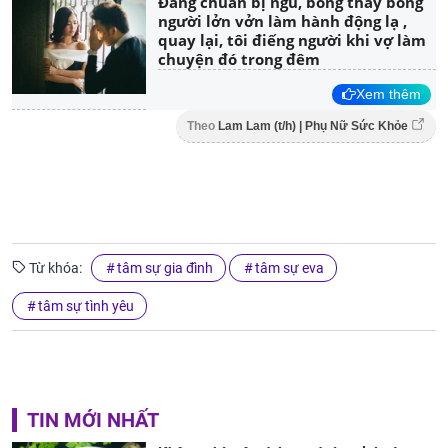
Đang chuẩn bị ngủ, bỗng thấy bóng
người lởn vởn làm hành động lạ ,
quay lại, tôi điếng người khi vợ làm
chuyện đó trong đêm
Xem thêm
Theo
Lam Lam (t/h) | Phụ Nữ Sức Khỏe
Từ khóa:
tâm sự gia đình
tâm sự eva
tâm sự tình yêu
TIN MỚI NHẤT