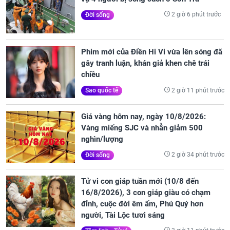
2 giờ 6 phút trước
Đời sống
Phim mới của Điền Hi Vi vừa lên sóng đã
gây tranh luận, khán giả khen chê trái
chiều
2 giờ 11 phút trước
Sao quốc tế
Giá vàng hôm nay, ngày 10/8/2026:
Vàng miếng SJC và nhẫn giảm 500
nghìn/lượng
2 giờ 34 phút trước
Đời sống
Tử vi con giáp tuần mới (10/8 đến
16/8/2026), 3 con giáp giàu có chạm
đỉnh, cuộc đời êm ấm, Phú Quý hơn
người, Tài Lộc tươi sáng