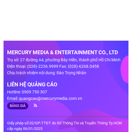
MERCURY MEDIA & ENTERTAINMENT CO., LTD
Trụ sở: 27 đường A4, phường Bảy Hiền, thành phố Hồ Chí Minh
Điện thoại: (028)-2236.9999 Fax: (028)-6268.0458
Chịu trách nhiệm nội dung: Đào Trọng Nhân
LIÊN HỆ QUẢNG CÁO
Hotline: 0909 750 307
Email:
quangcao@mercurymedia.com.vn
BẢNG GIÁ
Giấy phép số 02/GP-TTĐT do Sở Thông Tin và Truyền Thông Tp.HCM
cấp ngày 06/01/2025