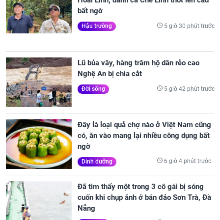
Hoài Linh, danh ca Chế Linh thốt lên câu
bất ngờ
5 giờ 30 phút trước
Hậu trường
Lũ bủa vây, hàng trăm hộ dân rẻo cao
Nghệ An bị chia cắt
5 giờ 42 phút trước
Đời sống
Đây là loại quả chợ nào ở Việt Nam cũng
có, ăn vào mang lại nhiều công dụng bất
ngờ
6 giờ 4 phút trước
Dinh dưỡng
Đã tìm thấy một trong 3 cô gái bị sóng
cuốn khi chụp ảnh ở bán đảo Sơn Trà, Đà
Nẵng