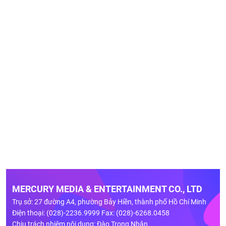
MERCURY MEDIA & ENTERTAINMENT CO., LTD
Trụ sở: 27 đường A4, phường Bảy Hiền, thành phố Hồ Chí Minh
Điện thoại: (028)-2236.9999 Fax: (028)-6268.0458
Chịu trách nhiệm nội dung: Đào Trọng Nhân