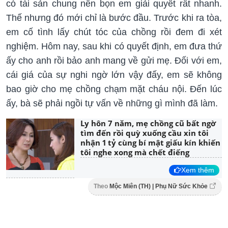
có tài sản chung nên bọn em giải quyết rất nhanh.
Thế nhưng đó mới chỉ là bước đầu. Trước khi ra tòa,
em cố tình lấy chút tóc của chồng rồi đem đi xét
nghiệm. Hôm nay, sau khi có quyết định, em đưa thứ
ấy cho anh rồi bảo anh mang về gửi mẹ. Đối với em,
cái giá của sự nghi ngờ lớn vậy đấy, em sẽ không
bao giờ cho mẹ chồng chạm mặt cháu nội. Đến lúc
ấy, bà sẽ phải ngồi tự vấn về những gì mình đã làm.
Ly hôn 7 năm, mẹ chồng cũ bất ngờ
tìm đến rồi quỳ xuống cầu xin tôi
nhận 1 tỷ cùng bí mật giấu kín khiến
tôi nghe xong mà chết điếng
Xem thêm
Theo
Mộc Miên (TH) | Phụ Nữ Sức Khỏe