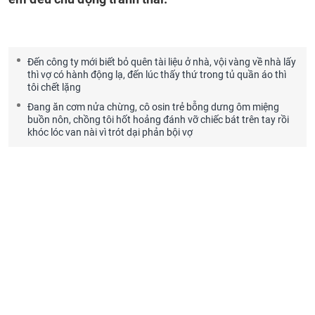
Đến công ty mới biết bỏ quên tài liệu ở nhà, vội vàng về nhà lấy
thì vợ có hành động lạ, đến lúc thấy thứ trong tủ quần áo thì
tôi chết lặng
Đang ăn cơm nửa chừng, cô osin trẻ bỗng dưng ôm miệng
buồn nôn, chồng tôi hốt hoảng đánh vỡ chiếc bát trên tay rồi
khóc lóc van nài vì trót dại phản bội vợ