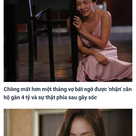
Chồng mất hơn một tháng vợ bất ngờ được 'nhận' căn
hộ gần 4 tỷ và sự thật phía sau gây sốc