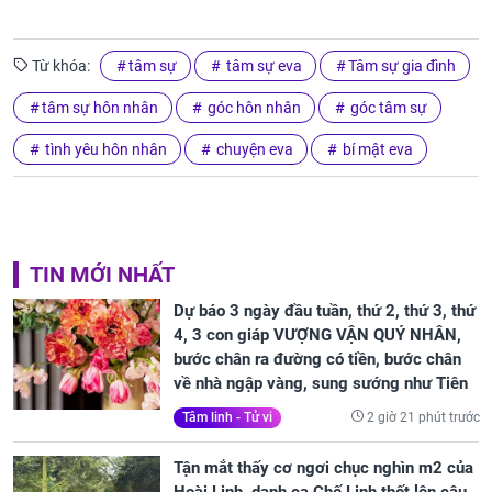
Từ khóa:
tâm sự
tâm sự eva
Tâm sự gia đình
tâm sự hôn nhân
góc hôn nhân
góc tâm sự
tình yêu hôn nhân
chuyện eva
bí mật eva
TIN MỚI NHẤT
Dự báo 3 ngày đầu tuần, thứ 2, thứ 3, thứ
4, 3 con giáp VƯỢNG VẬN QUÝ NHÂN,
bước chân ra đường có tiền, bước chân
về nhà ngập vàng, sung sướng như Tiên
2 giờ 21 phút trước
Tâm linh - Tử vi
Tận mắt thấy cơ ngơi chục nghìn m2 của