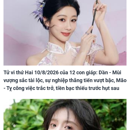
Tử vi thứ Hai 10/8/2026 của 12 con giáp: Dần - Mùi
vượng sắc tài lộc, sự nghiệp thăng tiến vượt bậc, Mão
- Tỵ công việc trắc trở, tiền bạc thiếu trước hụt sau