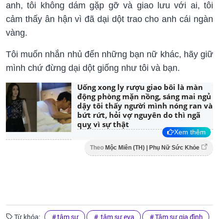
anh, tôi không dám gặp gỡ và giao lưu với ai, tôi
cảm thấy ân hận vì đã dại dột trao cho anh cái ngàn
vàng.
Tôi muốn nhắn nhủ đến những bạn nữ khác, hãy giữ
mình chứ đừng dại dột giống như tôi và bạn.
Uống xong ly rượu giao bôi là màn
động phòng mặn nồng, sáng mai ngủ
dậy tôi thấy người mình nóng ran và
bứt rứt, hỏi vợ nguyên do thì ngã
quỵ vì sự thật
Xem thêm
Theo
Mộc Miên (TH) | Phụ Nữ Sức Khỏe
Từ khóa:
tâm sự
tâm sự eva
Tâm sự gia đình