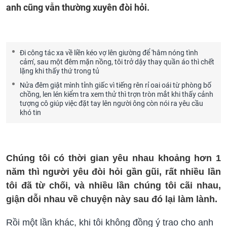
anh cũng vẫn thường xuyên đòi hỏi.
Đi công tác xa về liền kéo vợ lên giường để 'hâm nóng tình
cảm', sau một đêm mặn nồng, tôi trở dậy thay quần áo thì chết
lặng khi thấy thứ trong tủ
Nửa đêm giật mình tỉnh giấc vì tiếng rên rỉ oai oái từ phòng bố
chồng, len lén kiểm tra xem thử thì trợn tròn mắt khi thấy cảnh
tượng cô giúp việc đặt tay lên người ông còn nói ra yêu cầu
khó tin
Chúng tôi có thời gian yêu nhau khoảng hơn 1
năm thì người yêu đòi hỏi gần gũi, rất nhiều lần
tôi đã từ chối, và nhiều lần chúng tôi cãi nhau,
giận dỗi nhau về chuyện này sau đó lại làm lành.
Rồi một lần khác, khi tôi không đồng ý trao cho anh