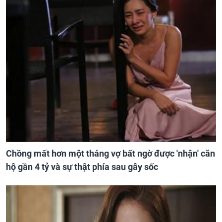
Chồng mất hơn một tháng vợ bất ngờ được 'nhận' căn
hộ gần 4 tỷ và sự thật phía sau gây sốc