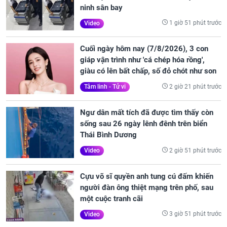
ninh sân bay
1 giờ 51 phút trước
Video
Cuối ngày hôm nay (7/8/2026), 3 con
giáp vận trình như 'cá chép hóa rồng',
giàu có lên bất chấp, số đỏ chót như son
2 giờ 21 phút trước
Tâm linh - Tử vi
Ngư dân mất tích đã được tìm thấy còn
sống sau 26 ngày lênh đênh trên biển
Thái Bình Dương
2 giờ 51 phút trước
Video
Cựu võ sĩ quyền anh tung cú đấm khiến
người đàn ông thiệt mạng trên phố, sau
một cuộc tranh cãi
3 giờ 51 phút trước
Video