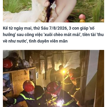
Kể từ ngày mai, thứ Sáu 7/8/2026, 3 con giáp 'số
hưởng' sau công việc 'xuôi chèo mát mái', tiền tài 'thu
về như nước', tình duyên viên mãn