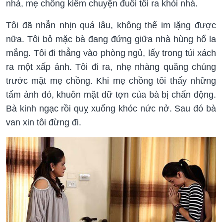
nhà, mẹ chồng kiếm chuyện đuổi tôi ra khỏi nhà.
Tôi đã nhẫn nhịn quá lâu, không thể im lặng được
nữa. Tôi bỏ mặc bà đang đứng giữa nhà hùng hổ la
mắng. Tôi đi thẳng vào phòng ngủ, lấy trong túi xách
ra một xấp ảnh. Tôi đi ra, nhẹ nhàng quăng chúng
trước mặt mẹ chồng. Khi mẹ chồng tôi thấy những
tấm ảnh đó, khuôn mặt dữ tợn của bà bị chấn động.
Bà kinh ngạc rồi quỵ xuống khóc nức nở. Sau đó bà
van xin tôi đừng đi.