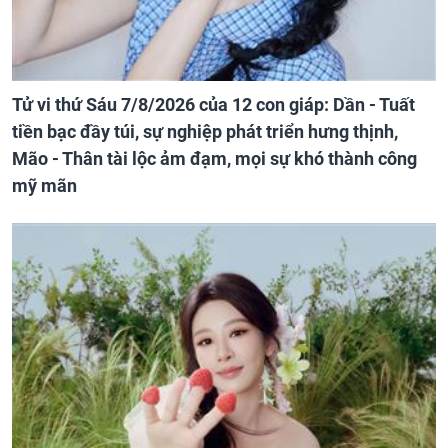
Tử vi thứ Sáu 7/8/2026 của 12 con giáp: Dần - Tuất
tiền bạc đầy túi, sự nghiệp phát triển hưng thịnh,
Mão - Thân tài lộc ảm đạm, mọi sự khó thành công
mỹ mãn