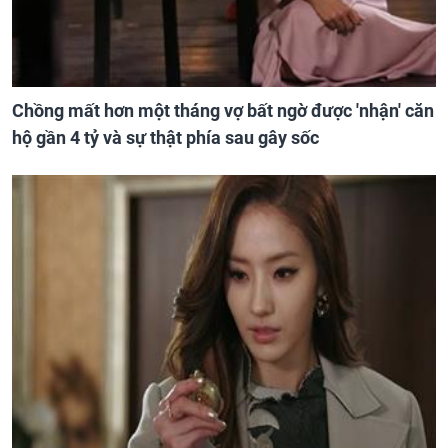
Chồng mất hơn một tháng vợ bất ngờ được 'nhận' căn
hộ gần 4 tỷ và sự thật phía sau gây sốc