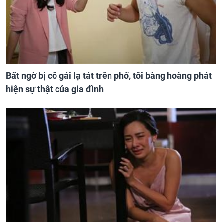
Bất ngờ bị cô gái lạ tát trên phố, tôi bàng hoàng phát
hiện sự thật của gia đình