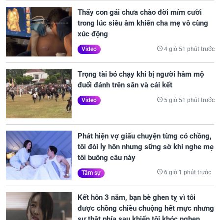
Thấy con gái chưa chào đời mỉm cười
trong lúc siêu âm khiến cha mẹ vô cùng
xúc động
4 giờ 51 phút trước
Video
Trọng tài bỏ chạy khi bị người hâm mộ
đuổi đánh trên sân và cái kết
5 giờ 51 phút trước
Video
Phát hiện vợ giấu chuyện từng có chồng,
tôi đòi ly hôn nhưng sững sờ khi nghe mẹ
tôi buông câu này
6 giờ 1 phút trước
Tâm sự
Kết hôn 3 năm, bạn bè ghen tỵ vì tôi
được chồng chiều chuộng hết mực nhưng
sự thật phía sau khiến tôi khóc nghẹn