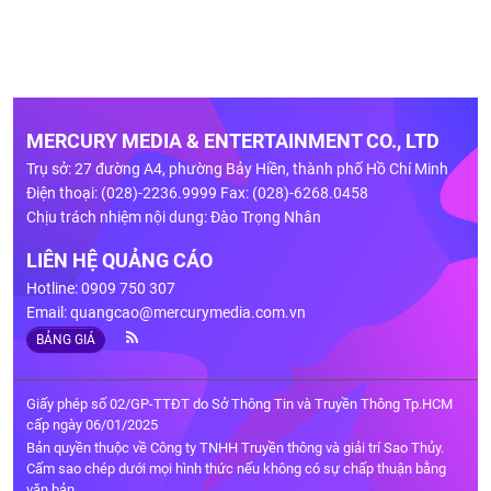
MERCURY MEDIA & ENTERTAINMENT CO., LTD
Trụ sở: 27 đường A4, phường Bảy Hiền, thành phố Hồ Chí Minh
Điện thoại: (028)-2236.9999 Fax: (028)-6268.0458
Chịu trách nhiệm nội dung: Đào Trọng Nhân
LIÊN HỆ QUẢNG CÁO
Hotline: 0909 750 307
Email:
quangcao@mercurymedia.com.vn
BẢNG GIÁ
Giấy phép số 02/GP-TTĐT do Sở Thông Tin và Truyền Thông Tp.HCM
cấp ngày 06/01/2025
Bản quyền thuộc về Công ty TNHH Truyền thông và giải trí Sao Thủy.
Cấm sao chép dưới mọi hình thức nếu không có sự chấp thuận bằng
văn bản.