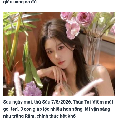
giàu sang no đủ
Sau ngày mai, thứ Sáu 7/8/2026, Thần Tài 'điểm mặt
gọi tên', 3 con giáp lộc nhiều hơn sông, tài vận sáng
như trăng Rằm, chính thức hết khổ