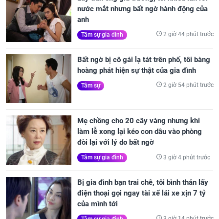
nước mắt nhưng bất ngờ hành động của
anh
2 giờ 44 phút trước
Tâm sự gia đình
Bất ngờ bị cô gái lạ tát trên phố, tôi bàng
hoàng phát hiện sự thật của gia đình
2 giờ 54 phút trước
Tâm sự
Mẹ chồng cho 20 cây vàng nhưng khi
làm lễ xong lại kéo con dâu vào phòng
đòi lại với lý do bất ngờ
3 giờ 4 phút trước
Tâm sự gia đình
Bị gia đình bạn trai chê, tôi bình thản lấy
điện thoại gọi ngay tài xế lái xe xịn 7 tỷ
của mình tới
3 giờ 14 phút trước
Tâm sự gia đình