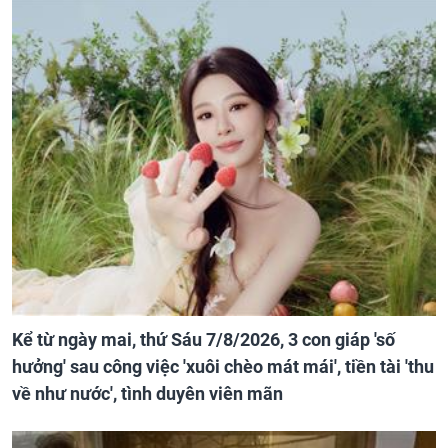
Kể từ ngày mai, thứ Sáu 7/8/2026, 3 con giáp 'số
hưởng' sau công việc 'xuôi chèo mát mái', tiền tài 'thu
về như nước', tình duyên viên mãn