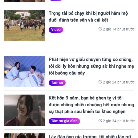
Trọng tài bỏ chạy khi bị người hâm mộ
đuổi đánh trên sân và cái kết
2 giờ 14 phút trước
Video
Phát hiện vợ giấu chuyện từng có chồng,
tôi đòi ly hôn nhưng sững sờ khi nghe mẹ
tôi buông câu này
2 giờ 24 phút trước
Tâm sự
Kết hôn 3 năm, bạn bè ghen tỵ vì tôi
được chồng chiều chuộng hết mực nhưng
sự thật phía sau khiến tôi khóc nghẹn
2 giờ 34 phút trước
Tâm sự gia đình
Lấy đàn ông gia trưởng, tôi nhiều lần rơi