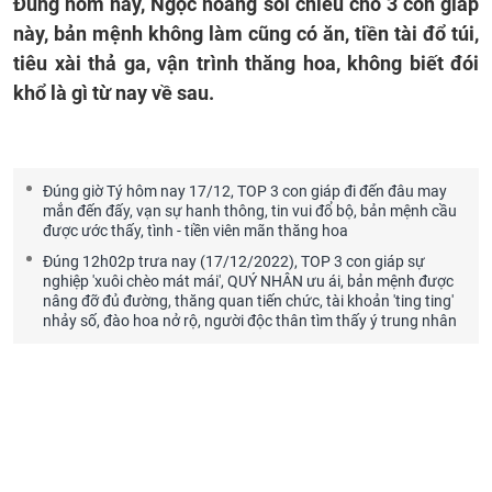
Đúng hôm nay, Ngọc hoàng soi chiếu cho 3 con giáp
này, bản mệnh không làm cũng có ăn, tiền tài đổ túi,
tiêu xài thả ga, vận trình thăng hoa, không biết đói
khổ là gì từ nay về sau.
Đúng giờ Tý hôm nay 17/12, TOP 3 con giáp đi đến đâu may
mắn đến đấy, vạn sự hanh thông, tin vui đổ bộ, bản mệnh cầu
được ước thấy, tình - tiền viên mãn thăng hoa
Đúng 12h02p trưa nay (17/12/2022), TOP 3 con giáp sự
nghiệp 'xuôi chèo mát mái', QUÝ NHÂN ưu ái, bản mệnh được
nâng đỡ đủ đường, thăng quan tiến chức, tài khoản 'ting ting'
nhảy số, đào hoa nở rộ, người độc thân tìm thấy ý trung nhân