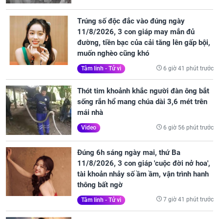
Trúng số độc đắc vào đúng ngày
11/8/2026, 3 con giáp may mắn đủ
đường, tiền bạc của cải tăng lên gấp bội,
muốn nghèo cũng khó
6 giờ 41 phút trước
Tâm linh - Tử vi
Thót tim khoảnh khắc người đàn ông bắt
sống rắn hổ mang chúa dài 3,6 mét trên
mái nhà
6 giờ 56 phút trước
Video
Đúng 6h sáng ngày mai, thứ Ba
11/8/2026, 3 con giáp 'cuộc đời nở hoa',
tài khoản nhảy số ầm ầm, vận trình hanh
thông bất ngờ
7 giờ 41 phút trước
Tâm linh - Tử vi