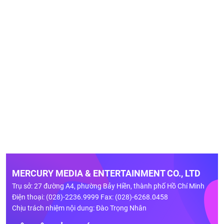
MERCURY MEDIA & ENTERTAINMENT CO., LTD
Trụ sở: 27 đường A4, phường Bảy Hiền, thành phố Hồ Chí Minh
Điện thoại: (028)-2236.9999 Fax: (028)-6268.0458
Chịu trách nhiệm nội dung: Đào Trọng Nhân