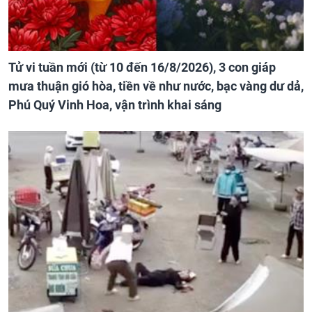
Tử vi tuần mới (từ 10 đến 16/8/2026), 3 con giáp
mưa thuận gió hòa, tiền về như nước, bạc vàng dư dả,
Phú Quý Vinh Hoa, vận trình khai sáng