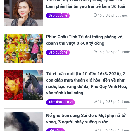
'Đệ nhất mỹ nhân Hồng Kông' Quan Chi
Lâm phản hồi tin yêu trai trẻ kém 36 tuổi
15 giờ 8 phút trước
Sao quốc tế
Phim Châu Tinh Trì đại thắng phòng vé,
doanh thu vượt 8.600 tỷ đồng
16 giờ 35 phút trước
Sao quốc tế
Tử vi tuần mới (từ 10 đến 16/8/2026), 3
con giáp mưa thuận gió hòa, tiền về như
nước, bạc vàng dư dả, Phú Quý Vinh Hoa,
vận trình khai sáng
16 giờ 38 phút trước
Tâm linh - Tử vi
Nổ ghe trên sông Sài Gòn: Một phụ nữ tử
vong, 3 người nhảy xuống nước
16 giờ 45 phút trước
Đời sống